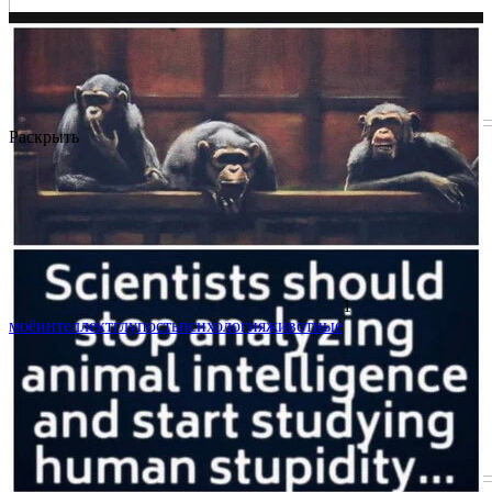
Раскрыть
1
моё
интеллект
глупость
психология
животные