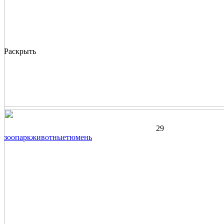
Раскрыть
29
зоопарк
животные
тюмень
—