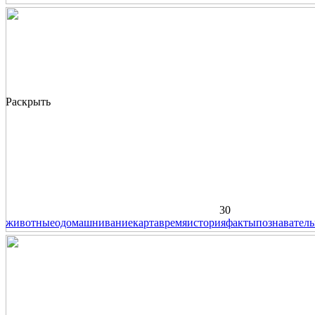
Раскрыть
30
животные
одомашнивание
карта
время
история
факты
познавател