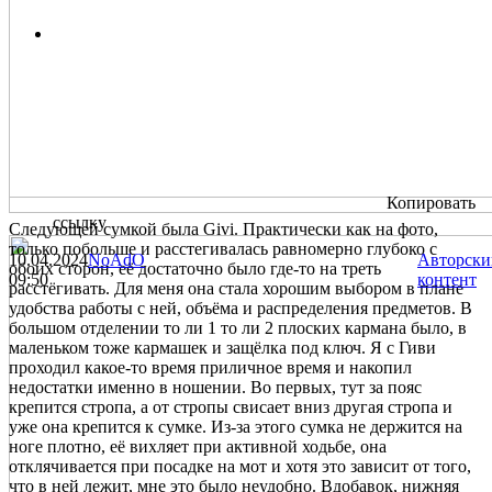
Копировать
ссылку
Следующей сумкой была Givi. Практически как на фото,
только побольше и расстегивалась равномерно глубоко с
10.04.2024
NoAdO
Авторски
обоих сторон, её достаточно было где-то на треть
09:50
контент
расстёгивать. Для меня она стала хорошим выбором в плане
удобства работы с ней, объёма и распределения предметов. В
большом отделении то ли 1 то ли 2 плоских кармана было, в
маленьком тоже кармашек и защёлка под ключ. Я с Гиви
проходил какое-то время приличное время и накопил
недостатки именно в ношении. Во первых, тут за пояс
крепится стропа, а от стропы свисает вниз другая стропа и
уже она крепится к сумке. Из-за этого сумка не держится на
ноге плотно, её вихляет при активной ходьбе, она
отклячивается при посадке на мот и хотя это зависит от того,
что в ней лежит, мне это было неудобно. Вдобавок, нижняя