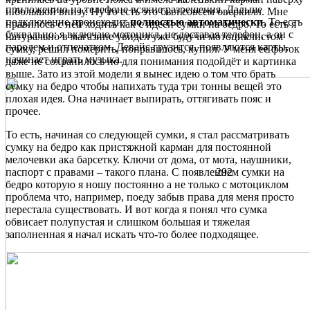
приложению на телефоне всякие разрешения. Дальше
и большой внизу. Ну то есть это был совсем оверкилл. Мне
подключение происходит
полностью автоматически
. То есть
нравилось с ней ходить как с идеей сумки на бедро. То есть я
буквально: я включаю мотоцикл, не доставая телефон, а он с
натурально в магазине увидел уже будучи мотоциклистом
паролем и отпечатком. Девайс грузится, появляются карты,
сумку, решил померить, понравилось, купил. У меня её фоток
начинает играть музыка.
даже не сохранилось но для понимания подойдёт и картинка
выше. Зато из этой модели я вынес идею о том что брать
сумку на бедро чтобы напихать туда три тонны вещей это
плохая идея. Она начинает выпирать, оттягивать пояс и
прочее.
То есть, начиная со следующей сумки, я стал рассматривать
сумку на бедро как пристяжной карман для постоянной
мелочевки ака барсетку. Ключи от дома, от мота, наушники,
паспорт с правами – такого плана. С появлением сумки на
292
бедро которую я ношу постоянно а не только с мотоциклом
проблема что, например, поеду забыв права для меня просто
перестала существовать. И вот когда я понял что сумка
обвисает полупустая и слишком большая и тяжелая
заполненная я начал искать что-то более подходящее.