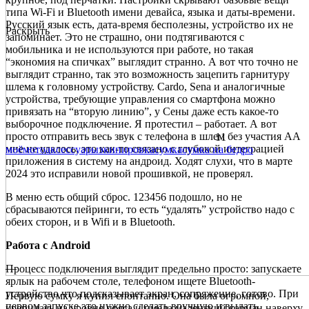
типа Wi-Fi и Bluetooth имени девайса, языка и даты-времени.
Русский язык есть, дата-время бесполезны, устройство их не
Раскрыть
запоминает. Это не страшно, они подтягиваются с
мобильника и не используются при работе, но такая
“экономия на спичках” выглядит странно. А вот что точно не
выглядит странно, так это возможность зацепить гарнитуру
шлема к головному устройству. Cardo, Sena и аналогичные
устройства, требующие управления со смартфона можно
привязать на “вторую линию”, у Сены даже есть какое-то
выборочное подключение. Я протестил – работает. А вот
просто отправить весь звук с телефона в шлем без участия АА
11
мне не удалось, это как-то связано с глубокой интеграцией
моё
мото
аксессуары
экипировка
сумка
сумка на бедро
приложения в систему на андроид. Ходят слухи, что в марте
2024 это исправили новой прошивкой, не проверял.
В меню есть общий сброс. 123456 подошло, но не
сбрасываются пейринги, то есть “удалять” устройство надо с
обеих сторон, и в Wifi и в Bluetooth.
Работа с Android
—
Процесс подключения выглядит предельно просто: запускаете
ярлык на рабочем столе, телефоном ищете Bluetooth-
устройство что подсказывает экран, сопряжение, готово. При
Первую сумку я купил спонтанно. Она была огромной,
первом запуске это нужно сделать вручную и выдать
крепилась на уровне пояса и имела маленький карман наверху