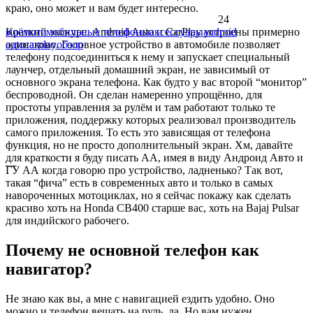
краю, оно может и вам будет интересно.
24
Краткий экскурс. Android Auto и CarPlay устроены примерно
моё
мото
мобильные телефоны
аксессуары
android
одинаково. Головное устройство в автомобиле позволяет
auto
carplay
обзор
телефону подсоединиться к нему и запускает специальный
лаунчер, отдельный домашний экран, не зависимый от
основного экрана телефона. Как будто у вас второй “монитор”
беспроводной. Он сделан намеренно упрощённо, для
простоты управления за рулём и там работают только те
приложения, поддержку которых реализовал производитель
самого приложения. То есть это зависящая от телефона
функция, но не просто дополнительный экран. Хм, давайте
для краткости я буду писать АА, имея в виду Андроид Авто и
—
ГУ АА когда говорю про устройство, ладненько? Так вот,
такая “фича” есть в современных авто и только в самых
навороченных мотоциклах, но я сейчас покажу как сделать
красиво хоть на Honda CB400 старше вас, хоть на Bajaj Pulsar
для индийского рабочего.
Почему не основной телефон как
навигатор?
Не знаю как вы, а мне с навигацией ездить удобно. Оно
можно и телефон вешать на руль, да. Но вам нужен