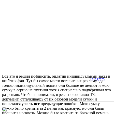
Всё это я решил пофиксить, оплатив индивидуальный заказ в
Telegram
кинетик фан. Тут бы самое место вставить их рекламу.. да
только индивидуальный пошив они больше не делают и мою
сумку в серию не пустили хотя я специально подчёркивал что
разрешаю. Чтоб вы понимали, я реально составил ТЗ-
документ, отталкиваясь от их базовой модели сумки и
попытался учесть
все
предыдущие ошибки. Мою сумку
можно было крепить за 2 петли как красную, но они были
прошиты насквозь. Можно было крепить за брючной ремень.