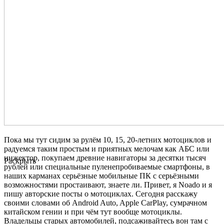
Пока мы тут сидим за рулём 10, 15, 20-летних мотоциклов и
радуемся таким простым и приятных мелочам как АБС или
инжектор, покупаем древние навигаторы за десятки тысяч
Раскрыть
рублей или специальные пуленепробиваемые смартфоны, в
наших карманах серьёзные мобильные ПК с серьёзными
возможностями простаивают, знаете ли. Привет, я Noado и я
пишу авторские посты о мотоциклах. Сегодня расскажу
своими словами об Android Auto, Apple CarPlay, сумрачном
китайском гении и при чём тут вообще мотоциклы.
Владельцы старых автомобилей, подсаживайтесь вон там с