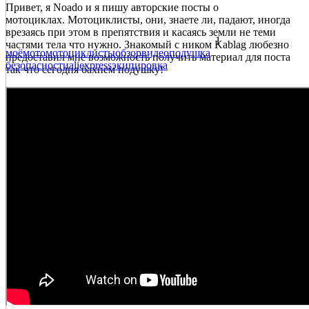
Привет, я Noado и я пишу авторские посты о
мотоциклах. Мотоциклисты, они, знаете ли, падают, иногда
врезаясь при этом в препятствия и касаясь земли не теми
1
частями тела что нужно. Знакомый с ником Kablag любезно
моё
мото
мотоциклисты
обзор
видео
подушка
предоставил мне возможность получить материал для поста
безопасности
aliexpress
экипировка
так что сегодня бахнем подушку!
—