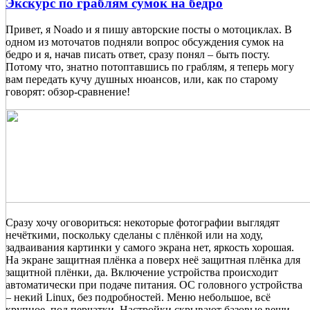
Экскурс по граблям сумок на бедро
Привет, я Noado и я пишу авторские посты о мотоциклах. В
одном из моточатов подняли вопрос обсуждения сумок на
бедро и я, начав писать ответ, сразу понял – быть посту.
Потому что, знатно потоптавшись по граблям, я теперь могу
вам передать кучу душных нюансов, или, как по старому
говорят: обзор-сравнение!
Сразу хочу оговориться: некоторые фотографии выглядят
нечёткими, поскольку сделаны с плёнкой или на ходу,
задваивания картинки у самого экрана нет, яркость хорошая.
На экране защитная плёнка а поверх неё защитная плёнка для
защитной плёнки, да. Включение устройства происходит
автоматически при подаче питания. ОС головного устройства
– некий Linux, без подробностей. Меню небольшое, всё
крупное, под перчатки. Настройки скрывают базовые вещи