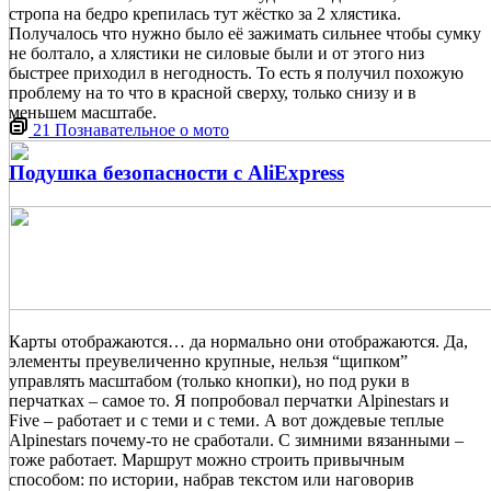
стропа на бедро крепилась тут жёстко за 2 хлястика.
Получалось что нужно было её зажимать сильнее чтобы сумку
не болтало, а хлястики не силовые были и от этого низ
быстрее приходил в негодность. То есть я получил похожую
проблему на то что в красной сверху, только снизу и в
меньшем масштабе.
21
Познавательное о мото
Подушка безопасности с AliExpress
Карты отображаются… да нормально они отображаются. Да,
элементы преувеличенно крупные, нельзя “щипком”
управлять масштабом (только кнопки), но под руки в
перчатках – самое то. Я попробовал перчатки Alpinestars и
Five – работает и с теми и с теми. А вот дождевые теплые
Alpinestars почему-то не сработали. С зимними вязанными –
тоже работает. Маршрут можно строить привычным
способом: по истории, набрав текстом или наговорив