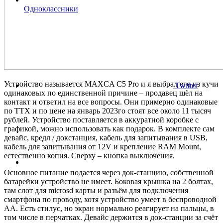
Одноклассники
Устройство называется MAXCA C5 Pro и я выбрал его из кучи
Twitter
одинаковых по единственной причине – продавец шёл на
контакт и ответил на все вопросы. Они примерно одинаковые
по ТТХ и по цене на январь 2023го стоят все около 11 тысяч
рублей. Устройство поставляется в аккуратной коробке с
графикой, можно использовать как подарок. В комплекте сам
девайс, кредл / докстанция, кабель для запитывания в USB,
кабель для запитывания от 12V и крепление RAM Mount,
естественно копия. Сверху – кнопка выключения.
Основное питание подается через док-станцию, собственной
батарейки устройство не имеет. Боковая крышка на 2 болтах,
там слот для microsd карты и разъём для подключения
смартфона по проводу, хотя устройство умеет в беспроводной
АА. Есть стилус, но экран нормально реагирует на пальцы, в
том числе в перчатках. Девайс держится в док-станции за счёт