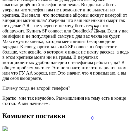
влагозащищённый телефон или чехол. Вы должны быть
уверены что телефон там не промокнет и не вылетит из
крепежа. Вы знали, что последние айфоны дохнут камерой от
вибраций мотоцикла? Уверены что ваш новенький смарт так
не сделает? Я – не уверен и не хочу быть тем кто это
172
обнаружит. Купить SP connect или Quadlock? Да-да. Если у вас
не айфон и не популярный самсунг, для вас чехла не будет.
Максимум наклейка, которая меня лишит беспроводной
зарядки. К слову, оригинальный SP connect в сборе стоит
больше, чем девайс, о котором я никак не начну рассказ, а ведь
в этом крепеже мозга ни на грамм. В перчатках
мотоциклетных удобно наверно с телефоном работать, да? В
общем проблем хватает. Это не значит, что этот вариант плох
или что ГУ АА хорош, нет. Это значит, что я показываю, а вы
для себя выбираете.
Почему тогда не второй телефон?
Кратко: мне так неудобно. Размышления на тему есть в конце
статьи. А мы начинаем.
Комплект поставки
0