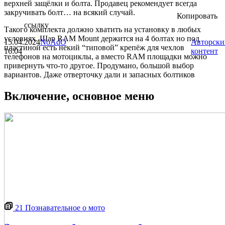
верхней защёлки и болта. Продавец рекомендует всегда
закручивать болт… на всякий случай.
Копировать
ссылку
Такого комплекта должно хватить на установку в любых
условиях. Шар RAM Mount держится на 4 болтах но под
15.04.2024
NoAdO
Авторски
пластиной есть некий “типовой” крепёж для чехлов
16:04
контент
телефонов на мотоциклы, а вместо RAM площадки можно
привернуть что-то другое. Продумано, большой выбор
вариантов. Даже отверточку дали и запасных болтиков
Включение, основное меню
21
Познавательное о мото