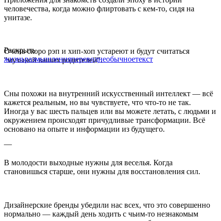
человечества, когда можно флиртовать с кем-то, сидя на
унитазе.
Раскрыть
Очень скоро рэп и хип-хоп устареют и будут считаться
жизнь
размышления
перевод
необычное
текст
"музыкой ваших родителей".
Сны похожи на внутренний искусственный интеллект — всё
кажется реальным, но вы чувствуете, что что-то не так.
Иногда у вас шесть пальцев или вы можете летать, с людьми и
окружением происходят причудливые трансформации. Всё
основано на опыте и информации из будущего.
—
В молодости выходные нужны для веселья. Когда
становишься старше, они нужны для восстановления сил.
Дизайнерские бренды убедили нас всех, что это совершенно
нормально — каждый день ходить с чьим-то незнакомым