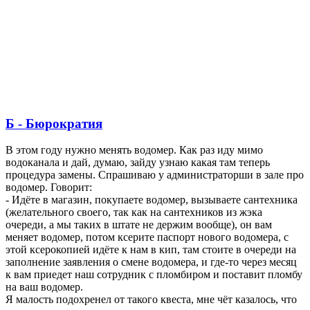
Б - Бюрократия
В этом году нужно менять водомер. Как раз иду мимо
водоканала и дай, думаю, зайду узнаю какая там теперь
процедура замены. Спрашиваю у администраторши в зале про
водомер. Говорит:
- Идёте в магазин, покупаете водомер, вызываете сантехника
(желательного своего, так как на сантехников из жэка
очереди, а мы таких в штате не держим вообще), он вам
меняет водомер, потом ксерите паспорт нового водомера, с
этой ксерокопией идёте к нам в кип, там стоите в очереди на
заполнение заявления о смене водомера, и где-то через месяц
к вам приедет наш сотрудник с пломбиром и поставит пломбу
на ваш водомер.
Я малость подохренел от такого квеста, мне чёт казалось, что