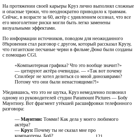
На протяжении своей карьеры Круз лично выполнял сложные
и опасные трюки, что неоднократно приводило к травмам.
Сейчас, в возрасте за 60, актёр с удивлением осознал, что все
его многолетние риски могли быть легко заменены
визуальными эффектами.
По информации источников, поводом для неожиданного
—
откровения стал разговор с другом, который рассказал Крузу,
что гигантские песчаные черви в фильме
Дюна
были созданы
с помощью CGI.
«Компьютерная графика? Что это вообще значит?»
— цитируют актёра очевидцы. — «Так вот почему
Спилберг не хотел делиться со мной динозаврами?
Потому что они были ненастоящими?!»
Убедившись, что это не шутка, Круз немедленно позвонил
одному из руководителей студии Paramount Pictures — Бобу
Маунтину. Вот фрагмент утёкшей расшифровки телефонного
разговора:
—
Маунтин:
Томми! Как дела у моего любимого
актёра?
—
Круз:
Почему ты не сказал мне про
компьютеры, Боб?
121