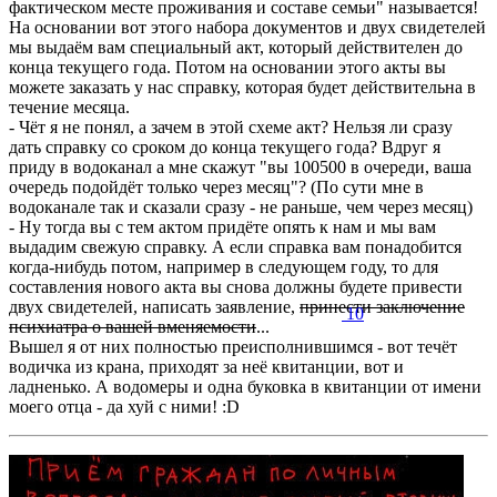
фактическом месте проживания и составе семьи" называется!
На основании вот этого набора документов и двух свидетелей
мы выдаём вам специальный акт, который действителен до
конца текущего года. Потом на основании этого акты вы
можете заказать у нас справку, которая будет действительна в
течение месяца.
- Чёт я не понял, а зачем в этой схеме акт? Нельзя ли сразу
дать справку со сроком до конца текущего года? Вдруг я
приду в водоканал а мне скажут "вы 100500 в очереди, ваша
очередь подойдёт только через месяц"? (По сути мне в
водоканале так и сказали сразу - не раньше, чем через месяц)
- Ну тогда вы с тем актом придёте опять к нам и мы вам
выдадим свежую справку. А если справка вам понадобится
когда-нибудь потом, например в следующем году, то для
составления нового акта вы снова должны будете привести
двух свидетелей, написать заявление,
принести заключение
10
психиатра о вашей вменяемости
...
Вышел я от них полностью преисполнившимся - вот течёт
водичка из крана, приходят за неё квитанции, вот и
ладненько. А водомеры и одна буковка в квитанции от имени
моего отца - да хуй с ними! :D