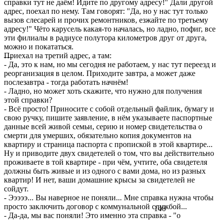
справки тут не даём! Идите по другому адресу!" Дали другой
адрес, поехал по нему. Там говорят: "Да, но у нас тут только
вызов слесарей и прочих ремонтников, езжайте по третьему
адресу!" Чёто карусель какая-то началась, но ладно, пофиг, все
эти филиалы в радиусе полутора километров друг от друга,
можно и покататься.
Приехал на третий адрес, а там:
—
- Да, это к нам, но мы сегодня не работаем, у нас тут переезд и
реорганизация в целом. Приходите завтра, а может даже
послезавтра - тогда работать начнём!
- Ладно, но может хоть скажите, что нужно для получения
этой справки?
- Всё просто! Приносите с собой отдельный файлик, бумагу и
свою ручку, пишите заявление, в нём указываете паспортные
данные всей живой семьи, серию и номер свидетельства о
смерти для умерших, обязательно копия документов на
квартиру и страница паспорта с пропиской в этой квартире...
Ну и приводите двух свидетелей о том, что вы действительно
проживаете в той квартире - при чём, учтите, оба свидетеля
должны быть живые и из одного с вами дома, но из разных
квартир! И нет, ваши домашние крысы за свидетелей не
сойдут.
- Эээээ... Вы наверное не поняли... Мне справка нужна чтобы
просто заключить договор с коммунальной службой...
146
- Да-да, мы вас поняли! Это именно эта справка - "о