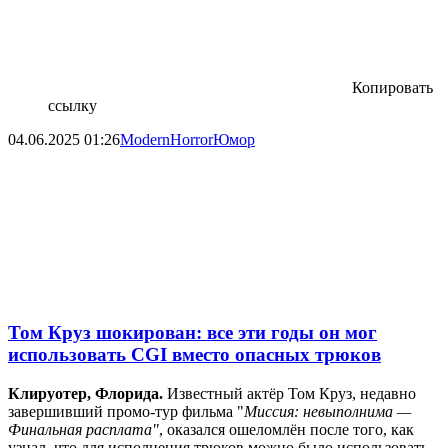
Копировать
ссылку
04.06.2025
01:26
ModernHorror
Юмор
Том Круз шокирован: все эти годы он мог
использовать CGI вместо опасных трюков⁠⁠
Клируотер, Флорида.
Известный актёр Том Круз, недавно
завершивший промо-тур фильма "
Миссия: невыполнима —
Финальная расплата"
, оказался ошеломлён после того, как
узнал, что для исполнения трюков можно было использовать