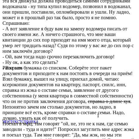
эта вся движуха должна проводиться самими сотрудниками
водоканала - ну типа купил водомер, позвонил в водоканал,
они пришли, поставили, опломбировали и ушли. Ну ладно,
может и в прошлый раз так было, просто я не помню.
Спрашиваю:
- А вот заявление я буду вам на замену водомера писать от
своего имени же. А ничего страшного, что мне ваши
квитанции до сих пор приходят на имя моего отца, который
умер лет тридцать назад? Судя по этому у вас же до сих пор с
ним заключён договор?
- Ой, вам тогда надо срочно перезаключить договор!
- Ну ок, а как это сделать?
- Вот вам бумажка со списком. Соберёте этот пакет
Раскрыть
документов и приходите к нам постоять в очереди на приём!
Взял бумажку, вышел на улицу, приехал домой, читаю:
ксерокопии документов на квартиру, паспорт, снилс, инн,
справка из жэка о составе семьи, заявление от другого
собственника (у меня квартира в совместной собственности)
что он не против заключения договора,
справка о длине хуя
.
Непонятно зачем им столько документов, но ладно, в
принципе всё есть, кроме справки о составе семьи. Надо,
1
думаю, узнать как её получить.
моё
текст
справка
Поехал в мфц, там говорят "ой, не, это не к нам, где семью
заводили - туда и идите!" Попросил загуглить мне адрес жэка
и поехал туда. Там мне говорят: "Да, мы жэк, но мы эти