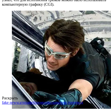
компьютерную графику (CGI).
Раскрыть
fake news
сатира
фейк
юмор
фильмы
текст
перевод