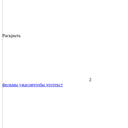
Раскрыть
2
фильмы ужасов
чтобы что
текст