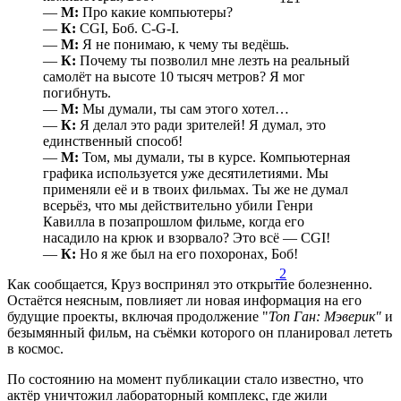
—
М:
Про какие компьютеры?
—
К:
CGI, Боб. C-G-I.
—
М:
Я не понимаю, к чему ты ведёшь.
—
К:
Почему ты позволил мне лезть на реальный
самолёт на высоте 10 тысяч метров? Я мог
погибнуть.
—
М:
Мы думали, ты сам этого хотел…
—
К:
Я делал это ради зрителей! Я думал, это
единственный способ!
—
М:
Том, мы думали, ты в курсе. Компьютерная
графика используется уже десятилетиями. Мы
применяли её и в твоих фильмах. Ты же не думал
всерьёз, что мы действительно убили Генри
Кавилла в позапрошлом фильме, когда его
насадило на крюк и взорвало? Это всё — CGI!
—
К:
Но я же был на его похоронах, Боб!
2
Как сообщается, Круз воспринял это открытие болезненно.
Остаётся неясным, повлияет ли новая информация на его
будущие проекты, включая продолжение "
Топ Ган: Мэверик"
и
безымянный фильм, на съёмки которого он планировал лететь
в космос.
По состоянию на момент публикации стало известно, что
актёр уничтожил лабораторный комплекс, где жили