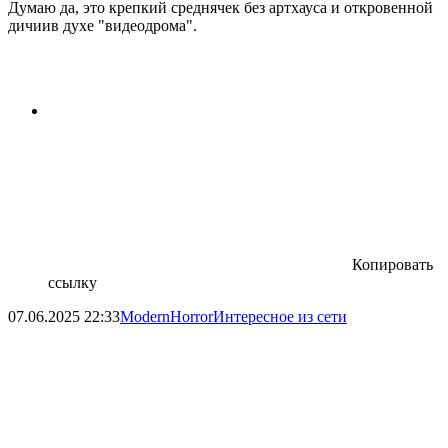
Думаю да, это крепкий среднячек без артхауса и откровенной
дичиив духе "видеодрома".
Копировать
ссылку
07.06.2025
22:33
ModernHorror
Интересное из сети