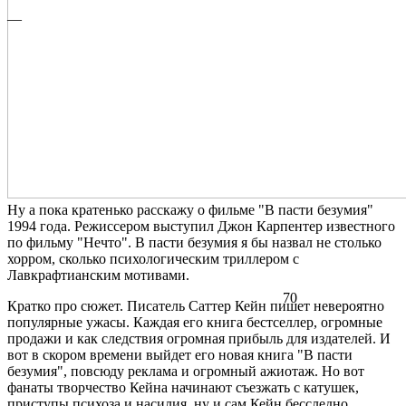
—
Ну а пока кратенько расскажу о фильме "В пасти безумия"
1994 года. Режиссером выступил Джон Карпентер известного
по фильму "Нечто". В пасти безумия я бы назвал не столько
хорром, сколько психологическим триллером с
Лавкрафтианским мотивами.
70
Кратко про сюжет. Писатель Саттер Кейн пишет невероятно
популярные ужасы. Каждая его книга бестселлер, огромные
продажи и как следствия огромная прибыль для издателей. И
вот в скором времени выйдет его новая книга "В пасти
безумия", повсюду реклама и огромный ажиотаж. Но вот
фанаты творчество Кейна начинают съезжать с катушек,
приступы психоза и насилия, ну и сам Кейн бесследно