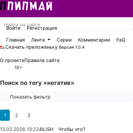
Войти
Регистрация
Главная
Лента
Серии
Комментарии
FaQ
Скачать приложеньку
Версия 1.0.4
Акцентный цвет
О проекте
Правила сайта
Бирюзовый
18+
Фон
Светлый
Поиск по тегу «негатив»
Игровой блок на главной
Праздничное оформление
Показать фильтр
Для всех устройств
1
2
3
13.03.2026
13:22
4iLiSH
Чтобы что?