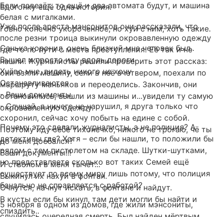
Если повезёт, то ещё и два автомата будут, и машина
Вдогонку ещё одна история.
белая с мигалками.
Уже после ареста мэнсонитов они рассказали, что
Говно конечно укороченное, но хуй с ним, хоть такие.
после резни троица выкинули окровавленную одежду
Санька хоронил, очень близкий мне человек был..
где-то по пути с места преступления. Её так и не
Вышел и просто иду вдоль дороги
нашли. Журналисты решили проверить этот рассказ:
Хуёво мне, видеть никого не хочу
они взяли машину, сели в неё вчетвером, поехали по
Останавливаются
маршруту маньяков и переоделись. Закончив, они
- Ваши документы.
остановились, вышли из машины и...увидели ту самую
- Слушай, я ничего не нарушил, я друга только что
окровавленную одежду.
схоронил, сейчас хочу побыть на едине с собой.
Почему это сделали журналисты, а не полиция? А
Поэтому иду себе тихонечко, никого не трогаю, чё ты
детективы где? Хотя – если бы нашли, то положили бы
до меня доебался?
рядом с тем пистолетом на складе. Шутки-шутками,
Ваши документы!!!
но представляете сколько вот таких Семей ещё
И стволом в меня тычет...
существует по всему миру лишь потому, что полиция
Выкинул их нахуй в фонтан.
банально не справляется с работой?
Очнутся, начнут искать, в фонтане и найдут.
В кусты если бы кинул, там дети могли бы найти и
5 ноября в одном из домов, где жили мэнсониты,
спиздить..
случилась очередная смерть. Был найден мёртвым