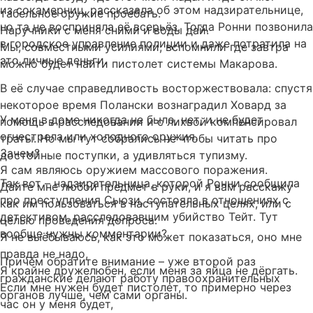
из сокамерниц, рассказала об этом надзирательнице,
табельное оружие проебать.
но та не восприняла её всерьёз. Тогда Ронни позвонила
Наручники с меня сними и воды дай.
в городское управление полиции и даже потратила на
Мы, совместными усилиями, вспомнили где завтра
это личные деньги.
можно будет найти пистолет системы Макарова.
В её случае справедливость восторжествовала: спустя
некоторое время Полански вознаградил Ховард за
У меня в доме никогда не было, нет, и не будет
помощь в расследовании и с лихвой компенсировал
огнестрела или холодного оружия.
траты. Но мы тут собрались не чтобы читать про
Зачем?
достойные поступки, а удивляться тупизму.
Я сам являюсь оружием массового поражения.
Так вот – надзирательница, которой Ронни сообщила
Дайте мне любой предмет в руки, и я вам расскажу
про преступления Сьюзи, состояла в отношениях с
как им пользоваться в наступательных целях, или с
детективом, расследовавшим убийство Тейт. Тут
целью проведения допроса.
вообще нужны комментарии?
Я не выёбываюсь, как это может показаться, оно мне
правда не надо,
Причём обратите внимание – уже второй раз
Я крайне дружелюбен, если меня за яйца не дёргать.
гражданские делают работу правоохранительных
Если мне нужен будет пистолет, то примерно через
органов лучше, чем сами органы.
час он у меня будет,