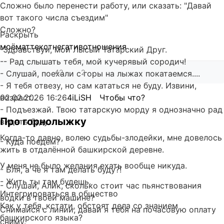
Сложно было перенести работу, или сказать: "Давай
вот такого числа съездим"
Сложно?
Раскрыть
моё
мат
текст
негатив
отношения
-Здравствуй, мой Лысый Татарский Друг.
-- Рад слышать тебя, мой кучерявый сородич!
—
42
2
- Слушай, поехали с горы на лыжах покатаемся....
- Я тебя отвезу, но сам кататься не буду. Извини,
возраст...
02.02.2026
16:26
4iLiSH
Чтобы что?
- Подъезжай. Твою татарскую морду я однозначно рад
Про горнолыжку
видеть буду.
Когда-то давно, волею судьбы-злодейки, мне довелось
- Куда поедем?
жить в отдалённой башкирской деревне.
У меня не было желания ехать вообще никуда.
- Бля, а чё я там делать буду?!
- Жить ты там будешь.
- Слушай, Алик, сколько стоит час пьянствования
Интегрироваться в общество
водки в твоей машине?
Как у тебя, кстати, обстоят дела со знанием
Снимайся с линии, давай я тебя на почасовую оплату
башкирского языка?
сниму.