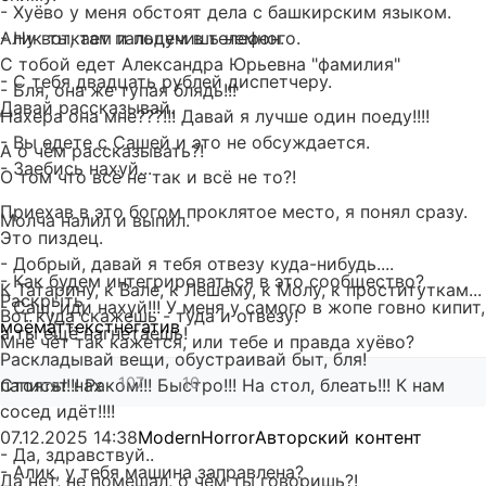
- Хуёво у меня обстоят дела с башкирским языком.
Алик тыкает пальцем в телефон.
- Ну вот, там и подучишь немного.
С тобой едет Александра Юрьевна "фамилия"
- С тебя двадцать рублей диспетчеру.
- Бля, она же тупая блядь!!!
Давай рассказывай.
Нахера она мне???!!! Давай я лучше один поеду!!!!
- Вы едете с Сашей и это не обсуждается.
А о чём рассказывать?!
- Заебись нахуй...
О том что всё не так и всё не то?!
Приехав в это богом проклятое место, я понял сразу.
Молча налил и выпил.
Это пиздец.
- Добрый, давай я тебя отвезу куда-нибудь....
- Как будем интегрироваться в это сообщество?
К Татарину, к Вале, к Лешему, к Молу, к проституткам...
Раскрыть
- Саш, иди нахуй!!! У меня у самого в жопе говно кипит,
Вот куда скажешь - туда и отвезу!
моё
мат
текст
негатив
а ты ещё нагнетаешь!
Мне чёт так кажется, или тебе и правда хуёво?
Раскладывай вещи, обустраивай быт, бля!
—
107
10
паписят нах
Стоять!!!! Раком!!! Быстро!!! На стол, блеать!!! К нам
сосед идёт!!!!
07.12.2025
14:38
ModernHorror
Авторский контент
- Да, здравствуй..
- Алик, у тебя машина заправлена?
Да нет, не помешал, о чём ты говоришь?!