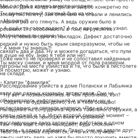
Мы с тобой в армию вместе уходили.
забили. Даже когда им делали запрос конкретно по
Ты единственный трезвый был из нас.
этому пистолету, они отвечали на отвали и ленились
- Молчать!!!
лишний раз его глянуть. А ведь оружие было в
- А ещё кто голос подаст? А то я вас не всех узнал.
розыске. Его особенность в том, на рукоятке
Молчаливые вы какие-то.
отсутствовала одна из накладок. Дефект достаточно
редкий и нужно быть ярым сверхразумом, чтобы не
- А меня ты знаешь?!
связать два и два. Ну и можете догадаться, что пули
в душе не ебу, знаю я тебя или нет.
тоже никто не проверял и не сопоставил найденные
Ты маску сними, и меня мордой от пола разверни.
патроны на месте убийства и те, что были в пистолете
Я посмотрю, может и узнаю.
на складе.
- Капитан "фамилия"
Расследование убийств в доме Полански и ЛаБьянка
вели две разных команды детективов. Они не
- Ну вот и познакомились. В чём проблемы, кэп?
обменивались информацией и уликами, ну и
- Сидеть ты будешь долго, это я тебе обещаю!
естественно не связали надписи «Pig» на стенах,
Нападение на сотрудника. Кража табельного оружия, а
следы ножей и т.д. И тут второй смешной момент –
это незаконное приобретение и хранение.
расследующие дело детективы работали в одном
Там тебе ещё статей накидают, будь спокоен.
здании…в одном кабинете. Ладно, они не давали друг-
Тебе лет восемь корячится, и ты их получишь.
другу читать дела, но хотя бы просто покурить вместе