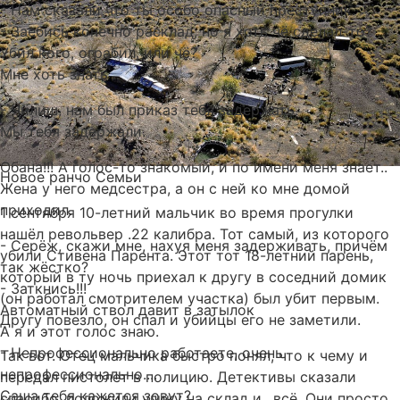
- Нам сказали что ты особо опасный преступник.
- Заебись конечно расклад, но я хоть чё сделал-то?
Убил кого, ограбил, или чё?
Мне хоть знать ..
- Чилиш, нам был приказ тебя задержать.
Мы тебя задержали.
Обана!!! А голос-то знакомый, и по имени меня знает..
Новое ранчо Семьи
Жена у него медсестра, а он с ней ко мне домой
приходил.
1 сентября 10-летний мальчик во время прогулки
нашёл револьвер .22 калибра. Тот самый, из которого
- Серёж, скажи мне, нахуя меня задерживать, причём
убили Стивена Парента. Этот тот 18-летний парень,
так жёстко?
который в ту ночь приехал к другу в соседний домик
- Заткнись!!!
(он работал смотрителем участка) был убит первым.
Автоматный ствол давит в затылок
Другу повезло, он спал и убийцы его не заметили.
А я и этот голос знаю.
- Непрофессионально работаете, очень
Так вот. Отец мальчика быстро понял, что к чему и
непрофессионально....
передал пистолет в полицию. Детективы сказали
Саша тебя кажется зовут?
спасибо, положили улику на склад и…всё. Они просто