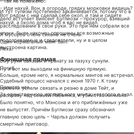
- Так не положено..
- Иди нахуй. Вон, в огороде, грядку морковки видишь?
И тут тупизм постепенно заканчивается, потому что в
Вот рядом с ней сделай себе окоп, и там и сидите
дело вступает Винсент Буглиози – прокурор, взявший
нахуй, а около дома чтоб я вас не видел.
расследование в свои руки. Это при нём собрали все
улики, были наконец опрошены все возможные
Я мусоров очень сильно не очень.
подозреваемые и следователи, ну и в целом
Один нормальный мент был.
выстроена картина.
Лёха.
Финишная прямая
Ему руки связали и гранату за пазуху сунули.
Погиб.
Ну и вот мы выходим на финишную прямую.
Больше, кроме него, я нормальных ментов не встречал.
Судебный процесс начался с июня 1970 г. К тому
Паписят нах
времени успели связать и резню в доме Тейт, и
За единственного нормального мента, которого я знал.
расправу над семьёй ЛаБьянка, и убийство Хинмана.
Было понятно, что Мэнсона и его приближённых уже
не выпустят. Причём Буглиози сразу обозначил
главную свою цель – Чарльз должен получить
смертный приговор.