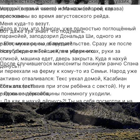
Меня жестко пакуют, волоком затаскивают в уазик,
мордой в пол и чья-то нога на моей шее, как
Уотсон (первый слева) и Мэнсон (второй справа)
положено.
арестованы во время августовского рейда.
Меня куда-то везут.
Дело в том, что Мэнсон, уже полностью поглощённый
Вот даже хуй знает что подумать.
паранойей, заподозрил Дональда Ши, одного из
- Бля, мужики, вы ебанутые?
работников ранчо, в предательстве. Сразу же после
Ногу убери с моей шеи, я в наручниках, руки за
освобождения Текс и Клем убили его.
спиной, машина едет, дверь закрыта. Куда я нахуй
После случившегося мэнсониты покинули ранчо Спэна
денусь?!
и переехали на ферму к кому-то из Семьи. Народ уже
активно отваливался: Текс уехал домой, Касабиан
Есть отклик!!!
сбежала (оставив при этом ребёнка с сектой). Ну и
- Лежи не дёргайся.
рядовые члены общины понемногу уходили.
- Да как я нахуй дёрнусь?! Ты на себя посмотри и на
меня!
В тебе сотка мышц, а во мне ровно шисят два кило
костей.
Ногу убери, она нахуй на моей шее не нужна!!!