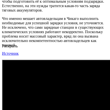
чтобы подготовить её к оптимальным условиям подзарядки.
Естественно, на эти нужды тратится какая-то часть заряда
тяговых аккумуляторов.
Что именно мешает автовладельцам в Чикаго выполнить
необходимые для успешной зарядки условия, не уточняется.
Не исключено, что сами зарядные станции в существующих
климатических условиях работают некорректно. Поскольку
проблема носит массовый характер, вряд ли она вызвана
исключительно некомпетентностью автовладельцев как
таковой.
Раскрыть
Источник
1
происшествия
мороз
tesla
электромобили