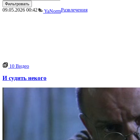
Фильтровать
09.05.2026
00:42
Развлечения
YaNorm
10
Видео
И судить некого