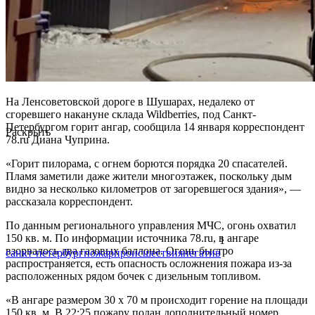
На Ленсоветовской дороге в Шушарах, недалеко от
сгоревшего накануне склада Wildberries, под Санкт-
Петербургом горит ангар, сообщила 14 января корреспондент
Раскрыть
78.ru Диана Чуприна.
«Горит пилорама, с огнем борются порядка 20 спасателей.
Пламя заметили даже жители многоэтажек, поскольку дым
видно за несколько километров от загоревшегося здания», —
рассказала корреспондент.
По данным регионального управления МЧС, огонь охватил
150 кв. м. По информации источника 78.ru, в ангаре
1
взорвалось два газовых баллона. Огонь быстро
санкт-петербург
пожар
происшествия
негатив
распространяется, есть опасность осложнения пожара из-за
расположенных рядом бочек с дизельным топливом.
«В ангаре размером 30 х 70 м происходит горение на площади
150 кв. м. В 22:25 пожару подан дополнительный номер