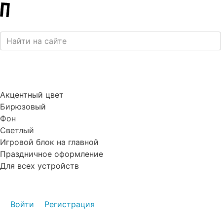
Акцентный цвет
Бирюзовый
Фон
Светлый
Игровой блок на главной
Праздничное оформление
Для всех устройств
Войти
Регистрация