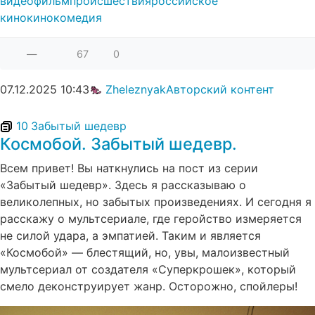
видео
фильм
происшествия
российское
кино
кино
комедия
—
67
0
07.12.2025
10:43
Zheleznyak
Авторский контент
10
Забытый шедевр
Космобой. Забытый шедевр.
Всем привет! Вы наткнулись на пост из серии
«Забытый шедевр». Здесь я рассказываю о
великолепных, но забытых произведениях. И сегодня я
расскажу о мультсериале, где геройство измеряется
не силой удара, а эмпатией. Таким и является
«Космобой» — блестящий, но, увы, малоизвестный
мультсериал от создателя «Суперкрошек», который
смело деконструирует жанр. Осторожно, спойлеры!