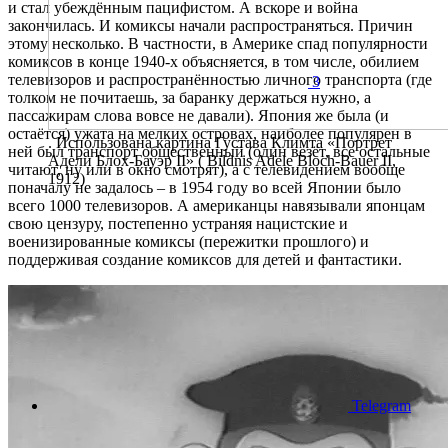
и стал убеждённым пацифистом. А вскоре и война
закончилась. И комиксы начали распространяться. Причин
этому несколько. В частности, в Америке спад популярности
комиксов в конце 1940-х объясняется, в том числе, обилием
телевизоров и распространённостью личного транспорта (где
3
толком не почитаешь, за баранку держаться нужно, а
пассажирам слова вовсе не давали). Япония же была (и
остаётся) ужата на мелких островах, наиболее популярен в
. Использована картина Густава Климта «Портрет
ней был транспорт общественный (один везёт, все остальные
Адели Блох-Бауэр II» ( Bildnis Adele Bloch-Bauer II,
читают, ну или в окно смотрят), а с телевидением вообще
1912)
поначалу не задалось – в 1954 году во всей Японии было
всего 1000 телевизоров. А американцы навязывали японцам
свою цензуру, постепенно устраняя нацистские и
военизированные комиксы (пережитки прошлого) и
поддерживая создание комиксов для детей и фантастики.
Telegram