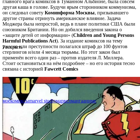
главного врага комиксов в Туманном Альбионе, была совсем
другая каша в голове. Будучи ярым сторонником коммунизма,
он следовал совету
Коминформа Москвы
, призывавшего
другие страны отринуть американское влияние. Задача
Моджера была непростой, ведь в плане политики США были
союзником Британии. Но он добился введения закона о
«защите детей от информации» (
Children and Young Persons
Harmful Publications Act
). За издание комиксов на тему
ужасов или преступности полагался штраф до 100 фунтов
Раскрыть
стерлингов и/или 4 месяца тюрьмы. Но этот закон был
применён всего один раз – против издателя Л. Миллера.
Стоит остановиться на нём подробнее – но его история тесно
связана с историей
Fawcett Comics
16
моё
комиксы
marvel studio
марвел
манга
аниме