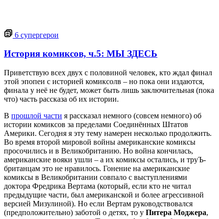
6
супергерои
История комиксов, ч.5: МЫ ЗДЕСЬ
Приветствую всех двух с половиной человек, кто ждал финал
этой эпопеи с историей комиксолв – но пока они издаются,
финала у неё не будет, может быть лишь заключительная (пока
что) часть рассказа об их истории.
В
прошлой части
я рассказал немного (совсем немного) об
истории комиксов за пределами Соединённых Штатов
Америки. Сегодня я эту тему намерен несколько продолжить.
Во время второй мировой войны американские комиксы
просочились и в Великобританию. Но война кончилась,
американские вояки ушли – а их комиксы остались, и труЪ-
британцам это не нравилось. Гонение на американские
комиксы в Великобритании совпало с выступлениями
доктора Фредрика Вертама (который, если кто не читал
предыдущие части, был американской и более агрессивной
версией Мизулиной). Но если Вертам руководствовался
(предположительно) заботой о детях, то у
Питера Моджера
,