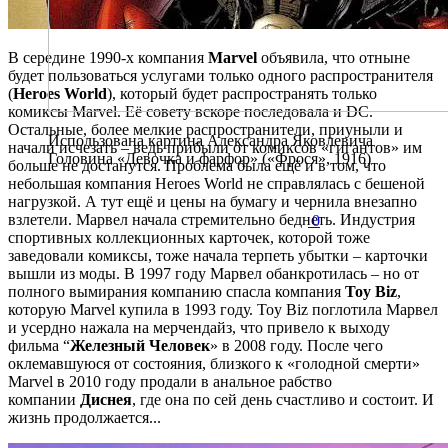
В середине 1990-х компания
Marvel
объявила, что отныне
будет пользоваться услугами только одного распространителя
(
Heroes World
), который будет распространять только
комиксы Marvel. Её совету вскоре последовала и DC.
Остальные, более мелкие распространители, приуныли и
Использована картина Александра Яковлевича
начали исчезать – ведь прибыли от комиксов «гигантов» им
Головина «Девочка и фарфор» («Фрося», 1916)
больше не достанутся. Проблема была ещё и в том, что
небольшая компания Heroes World не справлялась с бешеной
нагрузкой. А тут ещё и цены на бумагу и чернила внезапно
взлетели. Марвел начала стремительно беднеть. Индустрия
0
спортивных коллекционных карточек, которой тоже
заведовали комиксы, тоже начала терпеть убытки – карточки
вышли из моды. В 1997 году Марвел обанкротилась – но от
полного вымирания компанию спасла компания
Toy Biz
,
которую Marvel купила в 1993 году. Toy Biz поглотила Марвел
и усердно нажала на мерчендайз, что привело к выходу
фильма “
Железный Человек
» в 2008 году. После чего
оклемавшуюся от состояния, близкого к «голодной смерти»
Marvel в 2010 году продали в анальное рабство
компании
Диснея
, где она по сей день счастливо и состоит. И
жизнь продолжается...