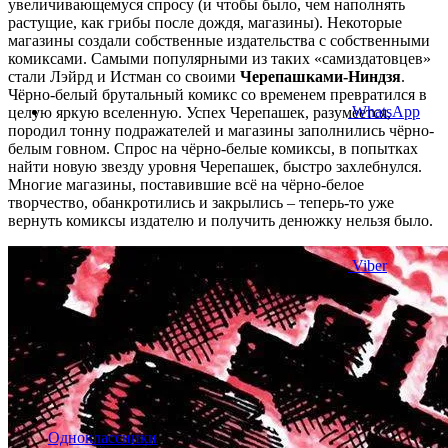
увеличивающемуся спросу (и чтобы было, чем наполнять
растущие, как грибы после дождя, магазины). Некоторые
магазины создали собственные издательства с собственными
комиксами. Самыми популярными из таких «самиздатовцев»
стали Лэйрд и Истман со своими
Черепашками-Ниндзя
.
Чёрно-белый брутальный комикс со временем превратился в
WhatsApp
целую яркую вселенную. Успех Черепашек, разумеется,
породил тонну подражателей и магазины заполнились чёрно-
белым говном. Спрос на чёрно-белые комиксы, в попытках
найти новую звезду уровня Черепашек, быстро захлебнулся.
Многие магазины, поставившие всё на чёрно-белое
творчество, обанкротились и закрылись – теперь-то уже
вернуть комиксы издателю и получить денюжку нельзя было.
Viber
Одноклассники