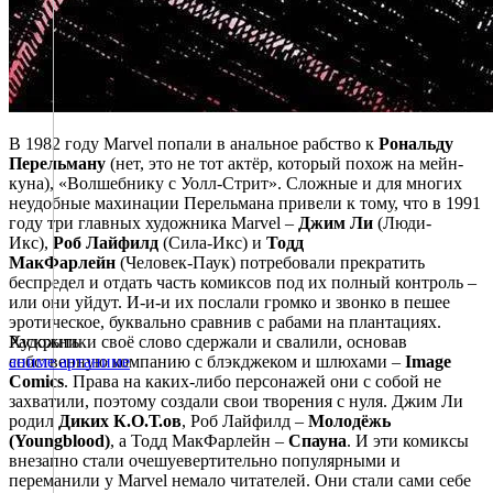
В 1982 году Marvel попали в анальное рабство к
Рональду
Перельману
(нет, это не тот актёр, который похож на мейн-
куна), «Волшебнику с Уолл-Стрит». Сложные и для многих
неудобные махинации Перельмана привели к тому, что в 1991
году три главных художника Marvel –
Джим Ли
(Люди-
Икс),
Роб Лайфилд
(Сила-Икс) и
Тодд
МакФарлейн
(Человек-Паук) потребовали прекратить
беспредел и отдать часть комиксов под их полный контроль –
или они уйдут. И-и-и их послали громко и звонко в пешее
эротическое, буквально сравнив с рабами на плантациях.
Художники своё слово сдержали и свалили, основав
Раскрыть
собственную компанию с блэкджеком и шлюхами –
Image
аниме арт
аниме
Comics
. Права на каких-либо персонажей они с собой не
захватили, поэтому создали свои творения с нуля. Джим Ли
родил
Диких К.О.Т.ов
, Роб Лайфилд –
Молодёжь
(Youngblood)
, а Тодд МакФарлейн –
Спауна
. И эти комиксы
внезапно стали очешуевертительно популярными и
переманили у Marvel немало читателей. Они стали сами себе