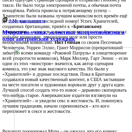
такси. Не было тогда электронной почты, а обычная почта
ненадёжна. Работа привела к потрясающему успеху –
Хранители были названы лучшим комиксом всех времён ещё
3
Мудрая волчица
до того, как вышел последний номер! Успех Хранителей,
созданных британцами, привёл к «
Британскому
Мудрая волчица, эклектика экспрессионизма и
вторжению
» - осмелев, начали появляться новые британцы с
новыми мрачными, ломающими мозг или просто
один австрийский художник
необычными комиксами.
Нил Гейман
со своим Песочным
Человеком, Уоррен Эллис, Грант Моррисон (превративший
забытую всеми команду «Роковой Патруль» в олицетворение
всей упоротости комиксов), Марк Миллер, Гарт Эннис – если
один из этих «монстров» значится, как автор сценария
комикса, это уже знак высокого качества. Но были у
«Хранителей» и дурные последствия. Пока в Британии
создавался новый качественный контент, в США застывшие
на месте писатели и художники воровали друг у друга идеи.
Лучший способ создать что-то новое – дерьмово скопировать
что-нибудь старое. Американские издатели взглянули на
«Хранителей» - и увидели секс и жестокость. И, повинуясь
лучшим традициям, начали соревноваться – кто кого
переплюнет в сексе и жестокости.
Результат разочаровал Мура – он ожидал, что его комикс