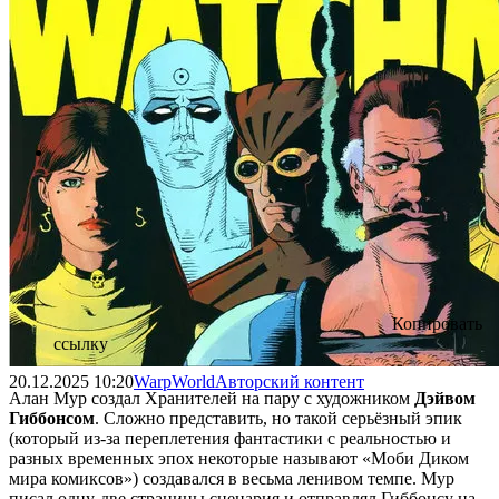
Копировать
ссылку
20.12.2025
10:20
WarpWorld
Авторский контент
Алан Мур создал Хранителей на пару с художником
Дэйвом
Гиббонсом
. Сложно представить, но такой серьёзный эпик
(который из-за переплетения фантастики с реальностью и
разных временных эпох некоторые называют «Моби Диком
мира комиксов») создавался в весьма ленивом темпе. Мур
писал одну-две страницы сценария и отправлял Гиббонсу на