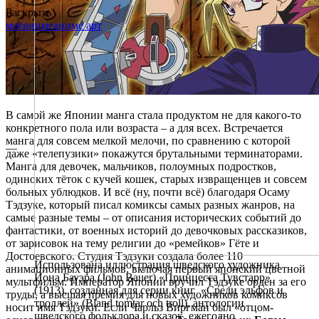
Раскрыть
моё
аниме
аниме арт
В самой же Японии манга стала продуктом не для какого-то
конкретного пола или возраста – а для всех. Встречается
манга для совсем мелкой мелочи, по сравнению с которой
—
даже «телепузики» покажутся брутальными терминаторами.
Манга для девочек, мальчиков, полоумных подростков,
одиноких тёток с кучей кошек, старых извращенцев и совсем
больных ублюдков. И всё (ну, почти всё) благодаря Осаму
Тэдзуке, который писал комиксы самых разных жанров, на
самые разные темы – от описания исторических событий до
фантастики, от военных историй до девочковых рассказиков,
от зарисовок на тему религии до «ремейков» Гёте и
Достоевского. Студия Тэдзуки создала более 110
Использована иллюстрация шведского художника
анимационных фильмов, включая первый японский цветной
Йона Бауэра (John Bauer) «Принцесса Тувстарр»
мультфильм. Император Японии вручил Тэдзуке орден за его
(1913), созданная для серии книг «Среди эльфов и
труды, а высшая премия для новых художников комиксов
троллей» (Bland tomtar och troll), антологии
носит имя Тэдзуки. Если Чарльз Виргман был «отцом-
шведского фольклора и сказок, ежегодно