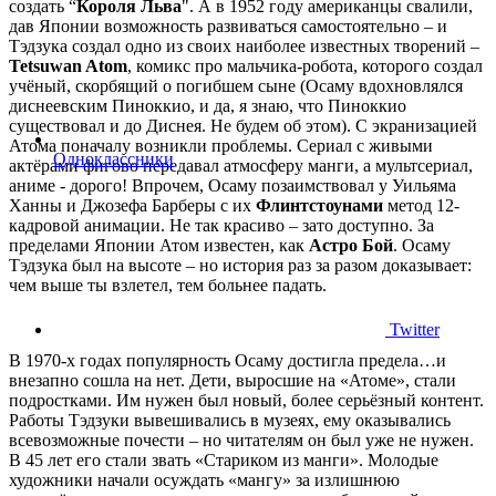
создать “
Короля Льва
". А в 1952 году американцы свалили,
дав Японии возможность развиваться самостоятельно – и
Тэдзука создал одно из своих наиболее известных творений –
Tetsuwan Atom
, комикс про мальчика-робота, которого создал
учёный, скорбящий о погибшем сыне (Осаму вдохновлялся
диснеевским Пиноккио, и да, я знаю, что Пиноккио
существовал и до Диснея. Не будем об этом). С экранизацией
Атома поначалу возникли проблемы. Сериал с живыми
Одноклассники
актёрами фигово передавал атмосферу манги, а мультсериал,
аниме - дорого! Впрочем, Осаму позаимствовал у Уильяма
Ханны и Джозефа Барберы с их
Флинтстоунами
метод 12-
кадровой анимации. Не так красиво – зато доступно. За
пределами Японии Атом известен, как
Астро Бой
. Осаму
Тэдзука был на высоте – но история раз за разом доказывает:
чем выше ты взлетел, тем больнее падать.
Twitter
В 1970-х годах популярность Осаму достигла предела…и
внезапно сошла на нет. Дети, выросшие на «Атоме», стали
подростками. Им нужен был новый, более серьёзный контент.
Работы Тэдзуки вывешивались в музеях, ему оказывались
всевозможные почести – но читателям он был уже не нужен.
В 45 лет его стали звать «Стариком из манги». Молодые
художники начали осуждать «мангу» за излишнюю