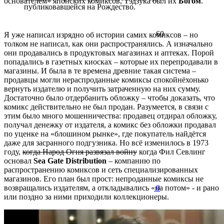
основателем» японских комиксов, Тэдзука был их
Богом
.
публиковавшейся на Рождество.
60
Я уже написал изрядно об истории самих комиксов – но
толком не написал, как они распространялись. А изначально
они продавались в продуктовых магазинах и аптеках. Порой
попадались в газетных киосках – которые их перепродавали в
магазины. И была в те времена древние такая система –
продавцы могли нераспроданные комиксы спокойнёхонько
вернуть издателю и получить затраченную на них сумму.
Достаточно было отдербанить обложку – чтобы доказать, что
комикс действительно не был продан. Разумеется, в связи с
этим было много мошенничества: продавец отдирал обложку,
получал денежку от издателя, а комикс без обложки продавал
по уценке на «блошином рынке», где покупатель найдётся
даже для засранного подгузника. Но всё изменилось в 1973
году,
когда Народ Огня развязал войну
когда Фил Севлинг
основал
Sea Gate Distribution
– компанию по
распространению комиксов и сеть специализированных
магазинов. Его план был прост: непроданные комиксы не
0
возвращались издателям, а откладывались «на потом» - и рано
или поздно за ними приходили коллекционеры.