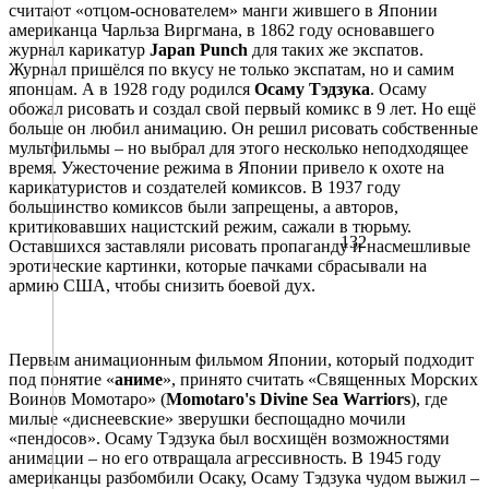
считают «отцом-основателем» манги жившего в Японии
американца Чарльза Виргмана, в 1862 году основавшего
журнал карикатур
Japan Punch
для таких же экспатов.
Журнал пришёлся по вкусу не только экспатам, но и самим
японцам. А в 1928 году родился
Осаму Тэдзука
. Осаму
обожал рисовать и создал свой первый комикс в 9 лет. Но ещё
больше он любил анимацию. Он решил рисовать собственные
мультфильмы – но выбрал для этого несколько неподходящее
время. Ужесточение режима в Японии привело к охоте на
карикатуристов и создателей комиксов. В 1937 году
большинство комиксов были запрещены, а авторов,
критиковавших нацистский режим, сажали в тюрьму.
132
Оставшихся заставляли рисовать пропаганду и насмешливые
эротические картинки, которые пачками сбрасывали на
армию США, чтобы снизить боевой дух.
Первым анимационным фильмом Японии, который подходит
под понятие «
аниме
», принято считать «Священных Морских
Воинов Момотаро» (
Momotaro's Divine Sea Warriors
), где
милые «диснеевские» зверушки беспощадно мочили
«пендосов». Осаму Тэдзука был восхищён возможностями
анимации – но его отвращала агрессивность. В 1945 году
американцы разбомбили Осаку, Осаму Тэдзука чудом выжил –