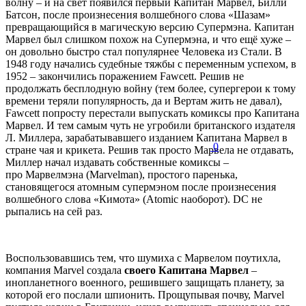
волну – и на свет появился первый Капитан Марвел, Билли
Батсон, после произнесения волшебного слова «Шазам»
превращающийся в магическую версию Супермэна. Капитан
Марвел был слишком похож на Супермэна, и что ещё хуже –
он довольно быстро стал популярнее Человека из Стали. В
1948 году начались судебные тяжбы с переменным успехом, в
1952 – закончились поражением Fawcett. Решив не
продолжать бесплодную войну (тем более, супергерои к тому
времени теряли популярность, да и Вертам жить не давал),
Fawcett попросту перестали выпускать комиксы про Капитана
Марвел. И тем самым чуть не угробили британского издателя
Л. Миллера, зарабатывавшего изданием Капитана Марвел в
0
стране чая и крикета. Решив так просто Марвела не отдавать,
Миллер начал издавать собственные комиксы –
про Марвелмэна (Marvelman), простого паренька,
становящегося атомным супермэном после произнесения
волшебного слова «Кимота» (Atomic наоборот). DC не
рыпались на сей раз.
Воспользовавшись тем, что шумиха с Марвелом поутихла,
компания Marvel создала
своего Капитана Марвел
–
инопланетного военного, решившего защищать планету, за
которой его послали шпионить. Прощупывая почву, Marvel