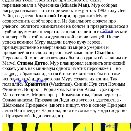
переименовали в Чудесника (
Miracle Man
). Мур собирал
награды пачками – и это привело к тому, что в 1983 году Лен
Уайн, создатель
Болотной Твари
, предложил Муру
осовременить своё творение. Из банального сюжета про
учёного, облитого химикатами на болоте и превратившегося в
Viber
чудовище, комикс превратился в настоящий психологический
триллер с богатой психоделической составляющей. После
успеха комикса Муру выдали целую кучу героев,
преимущественно надёрганных из мирно умершей и
продавшей всех своих персонажей компании
Charlton
.
Персонажей, многие из которых были созданы сбежавшим от
Marvel
Стивом Дитко
. Мур планировал запилить эпический
сюжет, убив как минимум одного из этих персонажей – но
главред забраковал идею (всё-таки их хотелось бы и позже
использовать) и посоветовал Муру создать их копии. Так
Одноклассники
появились
Хранители
(Watchmen). Синий Жук стал Ночным
Филином, Вопрос – Роршахом, Капитан Атом – Доктором
Манхэттеном, Миротворец – Комедиантом, Громовержец -
Озимандиасом, Призрачная Леди из другого издательства -
Щёлковым Призраком (многие пишут, что в основу Призрака
легла Найтшейд из Чарлтона, но я не согласен, когда сходство
с Призрачной Леди очевидно).
Twitter