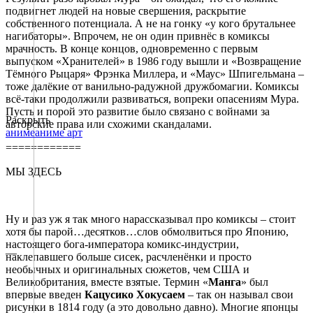
подвигнет людей на новые свершения, раскрытие
собственного потенциала. А не на гонку «у кого брутальнее
нагибаторы». Впрочем, не он один привнёс в комиксы
мрачность. В конце концов, одновременно с первым
выпуском «Хранителей» в 1986 году вышли и «Возвращение
Тёмного Рыцаря» Фрэнка Миллера, и «Маус» Шпигельмана –
тоже далёкие от ванильно-радужной дружбомагии. Комиксы
всё-таки продолжили развиваться, вопреки опасениям Мура.
Пусть и порой это развитие было связано с войнами за
Раскрыть
авторские права или схожими скандалами.
аниме
аниме арт
============
МЫ ЗДЕСЬ
Ну и раз уж я так много нарассказывал про комиксы – стоит
хотя бы парой…десятков…слов обмолвиться про Японию,
настоящего бога-императора комикс-индустрии,
—
наклепавшего больше сисек, расчленёнки и просто
необычных и оригинальных сюжетов, чем США и
Великобритания, вместе взятые. Термин «
Манга
» был
впервые введен
Кацусико Хокусаем
– так он называл свои
рисунки в 1814 году (а это довольно давно). Многие японцы