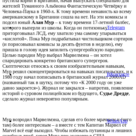
пустила корни в Британии, начав выпускать специально для
жителей Туманного Альбиона Фантастическую Четвёрку и
Человека-Паука в 1960-х. К тому времени ненависть ко всему
американскому в Британии сошла на нет. На эти комиксы и
подсел юный
Алан Мур
– к тому времени 17-летний балбес,
Telegram
которого выперли из школы. Когда он потихоньку
приторговывал ЛСД, ему хватило ума самому упарываться
«кислотой». Пока Мур подрабатывал чистильщиком сортиров
(и порисовывал комиксы за десять фунтов в неделю), ему
пришла в голову идея запилить супергеройскую пародию.
Целью пародии Мур выбрал Марвелмэна – он хотел
спародировать конкретно британского супергероя.
Скептически относясь к своим изобразительным навыкам,
Мур решил сконцентрироваться на навыках писательских, и к
ВКонтакте
1980 году начал пописывать в британский журнал 2000AD
(названный так в шутку, потому что «К 2000 году он уже
давно закроется»). Журнал не закрылся – напротив, появление
историй о суровом полицейском из будущего,
Судье Дредде
,
сделало журнал невероятно популярным.
Мур возродил Марвелмэна, сделав его более мрачным и (чего
WhatsApp
там) более интересным – а вместе с тем Капитан Марвел от
Marvel всё ещё выходил. Чтобы избежать путаницы и лишних
судебных тяжб, героя Мура при экспорте в США