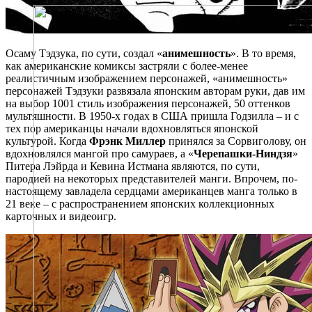
Осаму Тэдзука, по сути, создал «
анимешность
». В то время,
как американские комиксы застряли с более-менее
реалистичным изображением персонажей, «анимешность»
персонажей Тэдзуки развязала японским авторам руки, дав им
на выбор 1001 стиль изображения персонажей, 50 оттенков
мультяшности. В 1950-х годах в США пришла Годзилла – и с
тех пор американцы начали вдохновляться японской
культурой. Когда
Фрэнк Миллер
принялся за Сорвиголову, он
вдохновлялся мангой про самураев, а «
Черепашки-Ниндзя
»
Питера Лэйрда и Кевина Истмана являются, по сути,
пародией на некоторых представителей манги. Впрочем, по-
настоящему завладела сердцами американцев манга только в
21 веке – с распространением японских коллекционных
карточных и видеоигр.