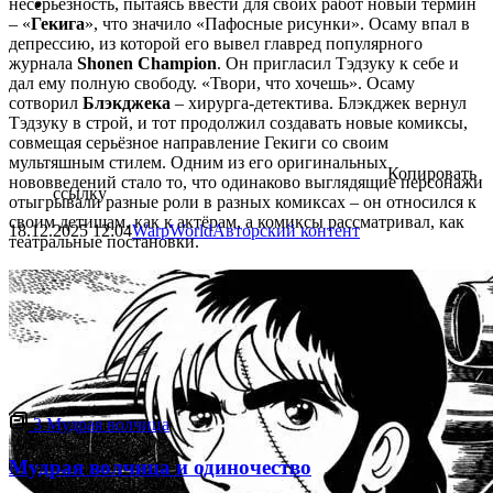
несерьёзность, пытаясь ввести для своих работ новый термин
– «
Гекига
», что значило «Пафосные рисунки». Осаму впал в
депрессию, из которой его вывел главред популярного
журнала
Shonen Champion
. Он пригласил Тэдзуку к себе и
дал ему полную свободу. «Твори, что хочешь». Осаму
сотворил
Блэкджека
– хирурга-детектива. Блэкджек вернул
Тэдзуку в строй, и тот продолжил создавать новые комиксы,
совмещая серьёзное направление Гекиги со своим
мультяшным стилем. Одним из его оригинальных
Копировать
нововведений стало то, что одинаково выглядящие персонажи
ссылку
отыгрывали разные роли в разных комиксах – он относился к
своим детищам, как к актёрам, а комиксы рассматривал, как
18.12.2025
12:04
WarpWorld
Авторский контент
театральные постановки.
3
Мудрая волчица
Мудрая волчица и одиночество