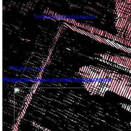
Копировать
ссылку
17.12.2025
16:03
WarpWorld
Авторский контент
3
Мудрая волчица
Мудрая волчица и русский неоклассицизм