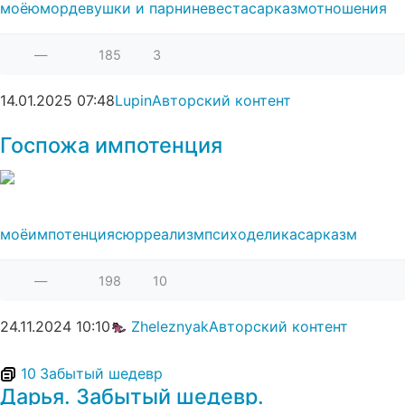
моё
юмор
девушки и парни
невеста
сарказм
отношения
—
185
3
14.01.2025
07:48
Lupin
Авторский контент
Госпожа импотенция
моё
импотенция
сюрреализм
психоделика
сарказм
—
198
10
24.11.2024
10:10
Zheleznyak
Авторский контент
10
Забытый шедевр
Дарья. Забытый шедевр.