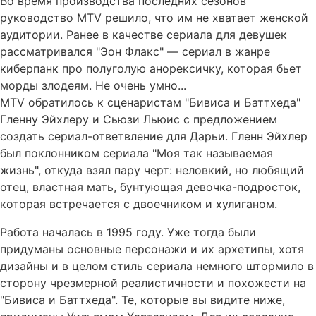
Во время производства последних сезонов
руководство MTV решило, что им не хватает женской
аудитории. Ранее в качестве сериала для девушек
рассматривался "Эон Флакс" — сериал в жанре
киберпанк про полуголую анорексичку, которая бьет
морды злодеям. Не очень умно...
MTV обратилось к сценаристам "Бивиса и Баттхеда"
Гленну Эйхлеру и Сьюзи Льюис с предложением
создать сериал-ответвление для Дарьи. Гленн Эйхлер
был поклонником сериала "Моя так называемая
жизнь", откуда взял пару черт: неловкий, но любящий
отец, властная мать, бунтующая девочка-подросток,
которая встречается с двоечником и хулиганом.
Работа началась в 1995 году. Уже тогда были
придуманы основные персонажи и их архетипы, хотя
дизайны и в целом стиль сериала немного штормило в
сторону чрезмерной реалистичности и похожести на
"Бивиса и Баттхеда". Те, которые вы видите ниже,