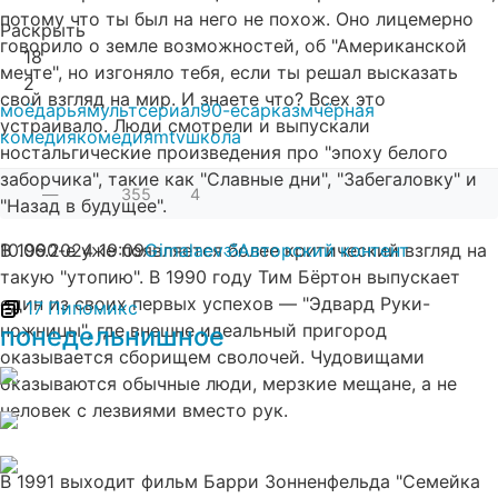
потому что ты был на него не похож. Оно лицемерно
Раскрыть
говорило о земле возможностей, об "Американской
18
мечте", но изгоняло тебя, если ты решал высказать
2
свой взгляд на мир. И знаете что? Всех это
моё
дарья
мультсериал
90-е
сарказм
чёрная
устраивало. Люди смотрели и выпускали
комедия
комедия
mtv
школа
ностальгические произведения про "эпоху белого
заборчика", такие как "Славные дни", "Забегаловку" и
—
355
4
"Назад в будущее".
В 1990-е уже появляется более критический взгляд на
10.06.2024
19:09
Gimalaevॐ
Авторский контент
такую "утопию". В 1990 году Тим Бёртон выпускает
один из своих первых успехов — "Эдвард Руки-
17
Пипомикс
ножницы", где внешне идеальный пригород
понедельнишное
оказывается сборищем сволочей. Чудовищами
оказываются обычные люди, мерзкие мещане, а не
человек с лезвиями вместо рук.
В 1991 выходит фильм Барри Зонненфельда "Семейка