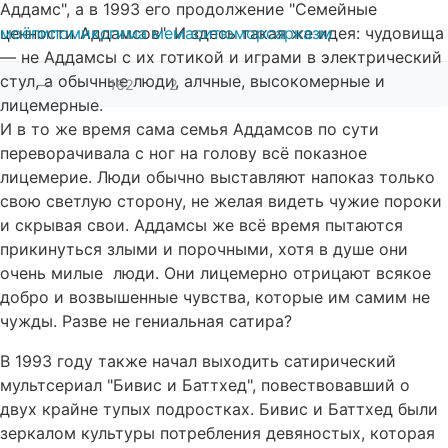
Аддамс", а в 1993 его продолжение "Семейные
ценности Аддамсов". И здесь такая же идея: чудовища
моё
пипомикс
гима мемасит
юмор
сарказм
— не Аддамсы с их готикой и играми в электрический
стул, а обычные люди, алчные, высокомерные и
—
162
2
лицемерные.
И в то же время сама семья Аддамсов по сути
переворачивала с ног на голову всё показное
лицемерие. Люди обычно выставляют напоказ только
свою светлую сторону, не желая видеть чужие пороки
и скрывая свои. Аддамсы же всё время пытаются
прикинуться злыми и порочными, хотя в душе они
очень милые люди. Они лицемерно отрицают всякое
добро и возвышенные чувства, которые им самим не
чужды. Разве не гениальная сатира?
В 1993 году также начал выходить сатирический
мультсериал "Бивис и Баттхед", повествовавший о
двух крайне тупых подростках. Бивис и Баттхед были
зеркалом культуры потребления девяностых, которая