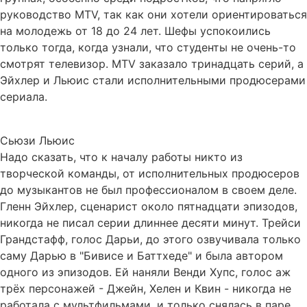
руководство MTV, так как они хотели ориентироваться
на молодежь от 18 до 24 лет. Шефы успокоились
только тогда, когда узнали, что студенты не очень-то
смотрят телевизор. MTV заказало тринадцать серий, а
Эйхлер и Льюис стали исполнительными продюсерами
сериала.
Сьюзи Льюис
Надо сказать, что к началу работы никто из
творческой команды, от исполнительных продюсеров
до музыкантов не был профессионалом в своем деле.
Гленн Эйхлер, сценарист около пятнадцати эпизодов,
никогда не писал серии длиннее десяти минут. Трейси
Грандстафф, голос Дарьи, до этого озвучивала только
саму Дарью в "Бивисе и Баттхеде" и была автором
одного из эпизодов. Ей наняли Венди Хупс, голос аж
трёх персонажей - Джейн, Хелен и Квин - никогда не
работала с мультфильмами, и только снялась в паре