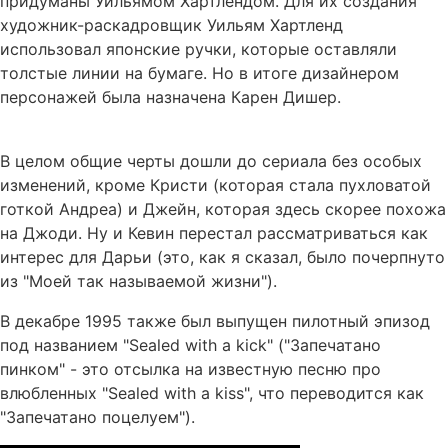
придуманы Уильямом Хартлендом. Для их создания
художник-раскадровщик Уильям Хартленд
использовал японские ручки, которые оставляли
толстые линии на бумаге. Но в итоге дизайнером
персонажей была назначена Карен Дишер.
В целом общие черты дошли до сериала без особых
изменений, кроме Кристи (которая стала пухловатой
готкой Андреа) и Джейн, которая здесь скорее похожа
на Джоди. Ну и Кевин перестал рассматриваться как
интерес для Дарьи (это, как я сказал, было почерпнуто
из "Моей так называемой жизни").
В декабре 1995 также был выпущен пилотный эпизод
под названием "Sealed with a kick" ("Запечатано
пинком" - это отсылка на известную песню про
влюбленных "Sealed with a kiss", что переводится как
"Запечатано поцелуем").