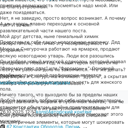
приятная возможность посмеяться надо мной. Или
но благоустроенный.
даже поиздеваться.
Нет, я не завидую, просто вопрос возникает. А почему
А мы теперь плавно переходим к основной
так? И зачем?
развлекательной части нашего поста.
Мой друг детства, ныне гениальный химик
Представьте себе такую новогоднюю картинку. Дед
изобретатель, частично эту несправедливость
Мороз и Снегурочка работают на ярмарке, продают
устраняет.
всякую новогоднюю утварь. Люди все разошлись
Он изобрел новый мужской одеколон, который назвал
праздновать Новый Год. А наши герои остаются на
"Феромон плас плас" или "Феромон++". Основной
посту, их рабочий день не закончился. Что же делать?
особенностью новой парфюмерии является
Раскрыть
Дед Мороз и Снегурочка начинают "дурить", а скрытая
необычайно сильная притягательность для женского
моё
песня
юмор
ирония
сарказм
камера всё фиксирует и записывает.
пола.
Ничего такого, что выходило бы за пределы наших
—
71
0
Любой мужчина, побрызгав себя новым одеколоном,
представлений о морали в публичных местах, они не
становится объектом, крайне привлекательным для
делают. Но есть в их выступлениях (особенно
26.10.2025
12:51
konst
Авторский контент
всех женщин. При условии, если они понюхают этого
Снегурочка постаралась) некоторые слишком
мужчину.
эксцентричные элементы, которые могут шокировать
67
Константин Оборотов. Песни.