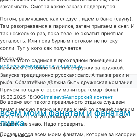
закапывать. Смотря какие заказа подвернутся.
Потом, размявшись как следует, идём в баню (сауну).
Там разогреваемся в парилке, затем прыгаем в снег. И
так несколько раз, пока тело не охватит приятная
усталость. Или пока бурным потоком не потекут
сопли. Тут у кого как получается.
Раскрыть
После этого садимся в прохладном помещении и
моё
песня
юмор
пиво
пятница
отдых
начинаем спокойно пить пиво кружку за кружкой.
Закуска традиционно русская: сало. А также раки и
—
65
0
рыба. Обязательно должна быть дружеская компания.
Причём по одну сторону монитора (смартфона).
15.03.2025
18:30
Gimalaevॐ
Авторский контент
Во время вот такого правильного отдыха слушаем
тематическую песню и видео к ней со специфическим
всем моим фанатам и фанатам
нейро-юмором. Этот юмор я обожаю, а уж как вам
пивка
зайдёт - не знаю. Надо проверить.
Посвящается всем моим фанатам, которые за калории
Итак, вперёд: