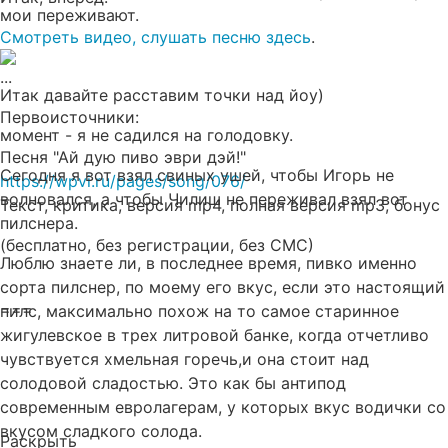
мои переживают.
Смотреть видео, слушать песню здесь
.
...
Итак давайте расставим точки над йоу)
Первоисточники:
момент - я не садился на голодовку.
Песня "Ай дую пиво эври дэй!"
Сегодня я вот взял свиных ушей, чтобы Игорь не
https://wpvi.ru/pages/song/076/
волновался, а чтобы Чилиш не переживал взял вот
Текст, критика, версия mp4, полная версия mp3, бонус
пилснера.
(бесплатно, без регистрации, без СМС)
Люблю знаете ли, в последнее время, пивко именно
сорта пилснер, по моему его вкус, если это настоящий
===
пилс, максимально похож на то самое старинное
жигулевское в трех литровой банке, когда отчетливо
чувствуется хмельная горечь,и она стоит над
солодовой сладостью. Это как бы антипод
современным евролагерам, у которых вкус водички со
вкусом сладкого солода.
Раскрыть