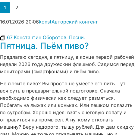
1
2
16.01.2026
20:06
konst
Авторский контент
67
Константин Оборотов. Песни.
Пятница. Пьём пиво?
Предлагаю сегодня, в пятницу, в конце первой рабочей
недели 2026 года дружеский флешмоб. Садимся перед
мониторами (смартфонами) и пьём пиво.
Не любите пиво? Вы просто не умеете его пить. Тут
вся суть в предварительной подготовке. Сначала
необходимо физически как следует размяться.
Побегать на лыжах или коньках. Или пешком полазить
по сугробам. Хорошо идея: взять снеговую лопату и
отправиться на промысел. А ну, кому откопать
машину? Беру недорого, тыщу рублей. Для дам скидку
дам. Можно не только откапывать машины, но и