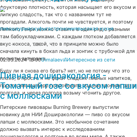
фруктовую плотность, которая насыщает его вкусом и
липкую сладость, так что с названием тут не
прогадали. Алкоголь почти не чувствуется, и поэтому
пиво
шаурма
скуфы
гастрономия
высокая кухня
Липкого Генри можно ставить в один ряд с разными
там бабоукладчиками. С каждым глотком добавляется
вкус кокоса, такой, что в принципе можно было
—
223
2
сначала кинуть в бокал льда и зонтик с трубочкой для
полноты антуража.
02.03.2024
13:00
Gimalaevॐ
Интересное из сети
Буду ли я снова его брать? нет, но не потому что это
Пивная доширакология -
плохо, а просто я не фанат сладких пивных напитков,
Томатный гозе со вкусом лапши
просто иногда беру попробовать под настроение раз в
полгода, и через полгода возьму чтонить другое.
с моллюсками
Питерские пивовары Burning Brewery выпустили
новинку для НИИ Доширакологии — пиво со вкусом
лапши с моллюсками. Это необычное сочетание
должно вызвать интерес к исследованиям
доширакологов и ролтонье во всем мире. А также