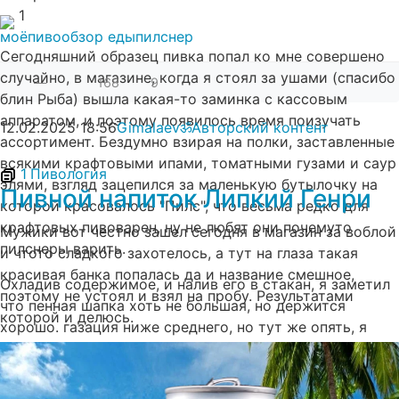
1
моё
пиво
обзор еды
пилснер
Сегодняшний образец пивка попал ко мне совершено
случайно, в магазине, когда я стоял за ушами (спасибо
—
168
9
блин Рыба) вышла какая-то заминка с кассовым
аппаратом, и поэтому появилось время поизучать
12.02.2025
18:56
Gimalaevॐ
Авторский контент
ассортимент. Бездумно взирая на полки, заставленные
всякими крафтовыми ипами, томатными гузами и саур
1
Пивология
элями, взгляд зацепился за маленькую бутылочку на
Пивной напиток Липкий Генри
которой красовалось "Пилс", что весьма редко для
крафтовых пивоварен, ну не любят они почемуто
Мужики вот честно зашел сегодня в магазин за воблой
пилснеры варить.
и чтото сладкого захотелось, а тут на глаза такая
красивая банка попалась да и название смешное,
Охладив содержимое, и налив его в стакан, я заметил
поэтому не устоял и взял на пробу. Результатами
что пенная шапка хоть не большая, но держится
которой и делюсь.
хорошо. газация ниже среднего, но тут же опять, я
первый раз обратил внимание на дату разлива - июнь
2024 года, поэтому газики поняты.. ну думаю. счас
сделаю глоток и пойду эту забродившую бормотуху