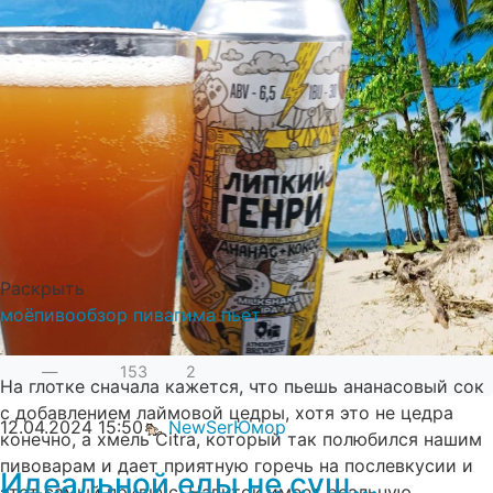
выливать, но нет, производителю моё почтение за
соблюдение стерильности, пиво оказалось без
кислоты во вкусе, отличный пилс приятный и
освежающий вкус.
Жил бы в Армении, пил бы его на постоянке, а у нас из
за акцизов и налогов ценник не гуманен.
Раскрыть
моё
пиво
обзор пива
гима пьет
—
153
2
На глотке сначала кажется, что пьешь ананасовый сок
с добавлением лаймовой цедры, хотя это не цедра
12.04.2024
15:50
NewSer
Юмор
конечно, а хмель Citra, который так полюбился нашим
пивоварам и дает приятную горечь на послевкусии и
Идеальной еды не сущ...
этот самый привкус. Напиток имеет реальную