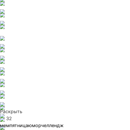
Раскрыть
32
мем
пятница
юмор
челлендж