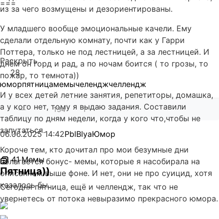
===
из за чего возмущены и дезориентированы.
У младшего вообще эмоциональные качели. Ему
сделали отдельную комнату, почти как у Гарри
Поттера, только не под лестницей, а за лестницей. И
Раскрыть
днём он горд и рад, а по ночам боится ( то грозы, то
28
пожар, то темнота))
юмор
пятница
мемы
челендж
челлендж
И у всех детей летние занятия, репетиторы, домашка,
а у кого нет, тому я выдаю задания. Составили
—
134
1
таблицу по дням недели, когда у кого что,чтобы не
запутаться.
06.06.2025
14:42
PblBlya
Юмор
Короче тем, кто дочитал про мои безумные дни
41
Мемы
полагается бонус- мемы, которые я насобирала на
Пятница))
описанном выше фоне. И нет, они не про суицид, хотя
казалось бы.
Сегодня пятница, ещё и челлендж, так что не
увернетесь от потока невыразимо прекрасного юмора.