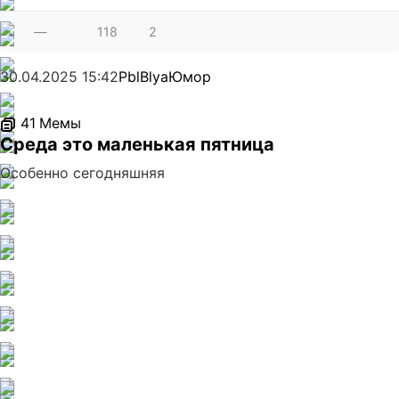
—
118
2
30.04.2025
15:42
PblBlya
Юмор
41
Мемы
Среда это маленькая пятница
Особенно сегодняшняя