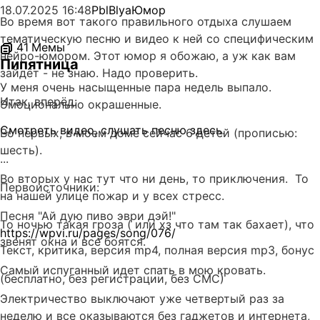
18.07.2025
16:48
PblBlya
Юмор
Во время вот такого правильного отдыха слушаем
тематическую песню и видео к ней со специфическим
41
Мемы
нейро-юмором. Этот юмор я обожаю, а уж как вам
Пипятница
зайдёт - не знаю. Надо проверить.
У меня очень насыщенные пара недель выпало.
Итак, вперёд:
Эмоционально окрашенные.
Смотреть видео, слушать песню здесь
.
Во первых, в моем доме сейчас 6 детей (прописью:
шесть).
...
Во вторых у нас тут что ни день, то приключения. То
Первоисточники:
на нашей улице пожар и у всех стресс.
Песня "Ай дую пиво эври дэй!"
То ночью такая гроза ( или хз что там так бахает), что
https://wpvi.ru/pages/song/076/
звенят окна и все боятся.
Текст, критика, версия mp4, полная версия mp3, бонус
Самый испуганный идет спать в мою кровать.
(бесплатно, без регистрации, без СМС)
Электричество выключают уже четвертый раз за
неделю и все оказываются без гаджетов и интернета,