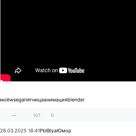
моё
wsega
пятница
анимация
blender
—
107
0
28.03.2025
18:41
PblBlya
Юмор