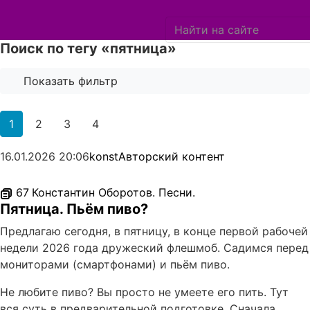
Поиск по тегу «пятница»
Показать фильтр
Акцентный цвет
Бирюзовый
1
2
3
4
Фон
Светлый
16.01.2026
20:06
konst
Авторский контент
Игровой блок на главной
Праздничное оформление
67
Константин Оборотов. Песни.
Для всех устройств
Пятница. Пьём пиво?
Предлагаю сегодня, в пятницу, в конце первой рабочей
недели 2026 года дружеский флешмоб. Садимся перед
мониторами (смартфонами) и пьём пиво.
Не любите пиво? Вы просто не умеете его пить. Тут
вся суть в предварительной подготовке. Сначала