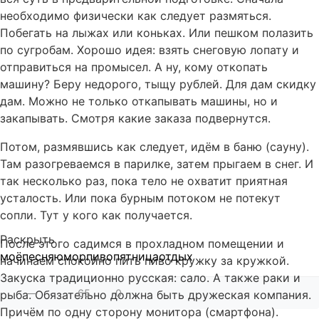
необходимо физически как следует размяться.
Побегать на лыжах или коньках. Или пешком полазить
по сугробам. Хорошо идея: взять снеговую лопату и
отправиться на промысел. А ну, кому откопать
машину? Беру недорого, тыщу рублей. Для дам скидку
дам. Можно не только откапывать машины, но и
закапывать. Смотря какие заказа подвернутся.
Потом, размявшись как следует, идём в баню (сауну).
Там разогреваемся в парилке, затем прыгаем в снег. И
так несколько раз, пока тело не охватит приятная
усталость. Или пока бурным потоком не потекут
сопли. Тут у кого как получается.
Раскрыть
После этого садимся в прохладном помещении и
моё
песня
юмор
пиво
пятница
отдых
начинаем спокойно пить пиво кружку за кружкой.
Закуска традиционно русская: сало. А также раки и
—
65
0
рыба. Обязательно должна быть дружеская компания.
Причём по одну сторону монитора (смартфона).