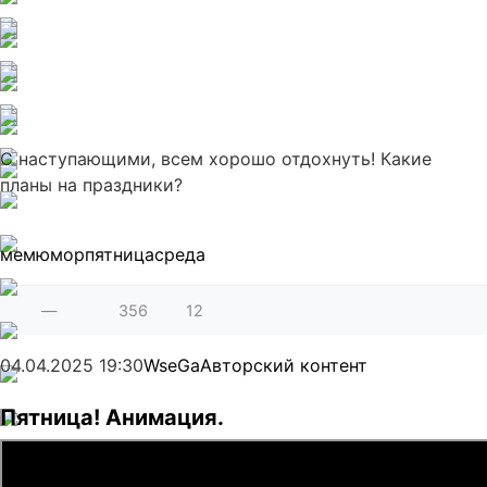
С наступающими, всем хорошо отдохнуть! Какие
планы на праздники?
мем
юмор
пятница
среда
—
356
12
04.04.2025
19:30
WseGa
Авторский контент
Пятница! Анимация.