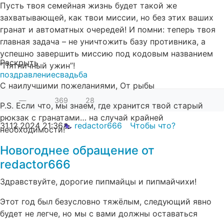
Пусть твоя семейная жизнь будет такой же
захватывающей, как твои миссии, но без этих ваших
гранат и автоматных очередей! И помни: теперь твоя
главная задача – не уничтожить базу противника, а
успешно завершить миссию под кодовым названием
Раскрыть
“Пятничный ужин”!
поздравление
свадьба
С наилучшими пожеланиями, От рыбы
—
369
28
P.S. Если что, мы знаем, где хранится твой старый
рюкзак с гранатами… на случай крайней
31.12.2024
21:36
redactor666
Чтобы что?
необходимости!
Новогоднее обращение от
redactor666
Здравствуйте, дорогие пипмайцы и пипмайчихи!
Этот год был безусловно тяжёлым, следующий явно
будет не легче, но мы с вами должны оставаться