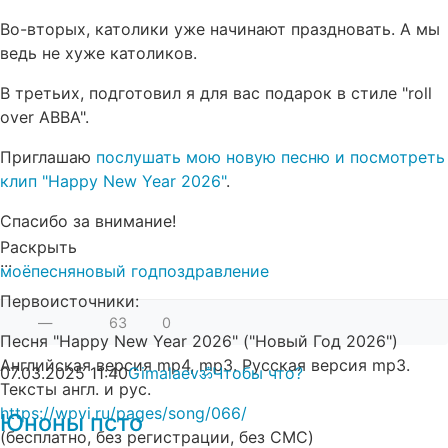
Во-вторых, католики уже начинают праздновать. А мы
ведь не хуже католиков.
В третьих, подготовил я для вас подарок в стиле "roll
over ABBA".
Приглашаю
послушать мою новую песню и посмотреть
клип "Happy New Year 2026"
.
Спасибо за внимание!
Раскрыть
...
моё
песня
новый год
поздравление
Первоисточники:
—
63
0
Песня "Happy New Year 2026" ("Новый Год 2026")
Английская версия mp4, mp3. Русская версия mp3.
07.03.2025
11:40
Gimalaevॐ
Чтобы что?
Тексты англ. и рус.
https://wpvi.ru/pages/song/066/
Юноны псто
(бесплатно, без регистрации, без СМС)