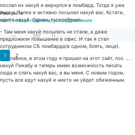
послал их нахуй и вернулся в ломбард. Тогда я уже
знал о Пипке и активно посылал нахуй вас. Кстати,
Раскрыть
идите нахуй. Одмен, ты особенно.
мат
с новым годом
нахуй
поздравление
- Там меня нахуй посылать не стали, а даже
—
537
11
предложили повышение в офис. И так я стал
сотрудником СБ ломбарда(в одном, блять, лице).
1
2
Но главное, в этом году я пришел на этот сайт, послал
нахуй Пикабу и теперь имею возможность писать
сюда и слать нахуй вас, а вы меня. С новым годом,
пусть все идут нахуй и никто не уйдет обиженным.