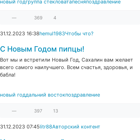
новый год
группа стекловата
песня
поздравление
—
369
4
31.12.2023
16:38
hemul1983
Чтобы что?
С Новым Годом пипцы!
Вот мы и встретили Новый Год, Сахалин вам желает
всего самого наилучшего. Всем счастья, здоровья, и
бабла!
новый год
дальний восток
поздравление
—
397
13
31.12.2023
07:45
litr88
Авторский контент