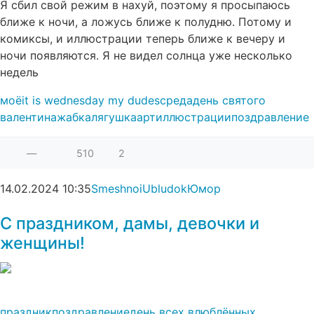
Я сбил свой режим в нахуй, поэтому я просыпаюсь
ближе к ночи, а ложусь ближе к полудню. Потому и
комиксы, и иллюстрации теперь ближе к вечеру и
ночи появляются. Я не видел солнца уже несколько
недель
моё
it is wednesday my dudes
среда
день святого
валентина
жабка
лягушка
арт
иллюстрации
поздравление
—
510
2
14.02.2024
10:35
SmeshnoiUbludok
Юмор
С праздником, дамы, девочки и
женщины!
праздник
поздравление
день всех влюблённых