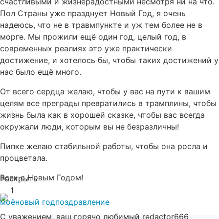
счастливыми и жизнерадостными несмотря ни на что.
Пол Страны уже празднует Новый Год, я очень
надеюсь, что не в травмпункте и уж тем более не в
морге. Мы прожили ещё один год, целый год, в
современных реалиях это уже практически
достижение, и хотелось бы, чтобы таких достижений у
нас было ещё много.
От всего сердца желаю, чтобы у вас на пути к вашим
целям все преграды превратились в трамплины, чтобы
жизнь была как в хорошей сказке, чтобы вас всегда
окружали люди, которым вы не безразличны!
Пипке желаю стабильной работы, чтобы она росла и
процветала.
Всех с Новым Годом!
Раскрыть
1
моё
новый год
поздравление
С уважением, ваш горячо любимый redactor666