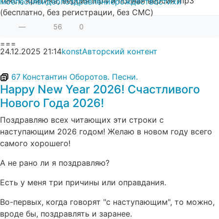
Текст, критика, версия mp4 и полная версия mp3
моё
песня
видео
поздравление
рождество
стихи
(бесплатно, без регистрации, без СМС)
—
56
0
===
24.12.2025
21:14
konst
Авторский контент
67
Константин Оборотов. Песни.
Happy New Year 2026! Счастливого
Нового Года 2026!
Поздравляю всех читающих эти строки с
наступающим 2026 годом! Желаю в новом году всего
самого хорошего!
А не рано ли я поздравляю?
Есть у меня три причины или оправдания.
Во-первых, когда говорят "с наступающим", то можно,
вроде бы, поздравлять и заранее.