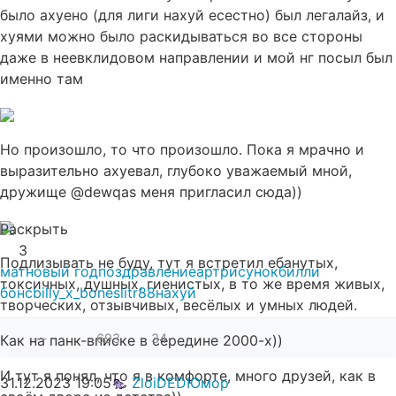
было ахуено (для лиги нахуй есестно) был легалайз, и
хуями можно было раскидываться во все стороны
даже в неевклидовом направлении и мой нг посыл был
именно там
Но произошло, то что произошло. Пока я мрачно и
выразительно ахуевал, глубоко уважаемый мной,
дружище @dewqas меня пригласил сюда))
Раскрыть
3
Подлизывать не буду, тут я встретил ебанутых,
мат
новый год
поздравление
арт
рисунок
билли
токсичных, душных, гиенистых, в то же время живых,
бонс
billy_x_bones
litr88
нахуй
творческих, отзывчивых, весёлых и умных людей.
—
693
34
Как на панк-вписке в середине 2000-х))
И тут я понял, что я в комфорте, много друзей, как в
31.12.2023
19:05
ZloiDED
Юмор