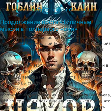
07.01.2024
22:15
Ang3R
Чтобы что?
Продолжение поста «Типичные
мысли в полпервого ночи»⁠⁠
Итак, делаю продолжение пост, так как возникли
недопонимание с местной (как я понимаю возвратной)
аудиторией. Не хочется делать "Много букв", но тут
как получится.
Самое главное - этот пост - ирония, сарказм, мысли в
слух и что-то вроде шутки. На это указывает
заголовок, теги, да и сам стиль поста. Понятия не
имею, что Вы смогли увидеть там негативного и
оскорбляющего. Во-первых, я не высказываю
абсолютно никакого мнения о книге Бориса Васильева,
о ёё содержании, идеях и ценностях. Смысл поста, что
с определенной точки зрения, она может подходить