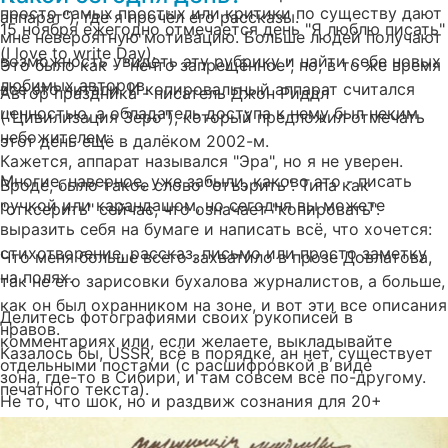
просто самых простых или критики по существу дают
аппарат"), где я прочёл его рассказы.
15 ноября ежегодно отмечается день "Я люблю писать"
мне невероятную мотивацию. Больше людей получают
(I love to write Day).
возможность увидеть эту рубрику и найти себе новых
Это было как - "нечто запрещённое", но, в то же время
любимых авторов.
все это читали. И копировальный аппарат считался
Автор праздника - писатель Джон Риддл
ценностью, а обладатель доступа к нему был неким
("Цивилизация Зеро"), который предложил отмечать
небожителем.
этот день ещё в далёком 2002-м.
Кажется, аппарат назывался "Эра", но я не уверен.
Многие, наверное, уже забыли, каково это - писать
Вроде, было такое слово "отъэрить". Типа как
ручкой или карандашом, но сегодня вы можете
"отксерить" сейчас, что означает "копировать".
выразить себя на бумаге и написать всё, что хочется:
стихотворение, рассказ, письмо или просто заметку
Что меня больше всего захватило в прозе Довлатова,
на полях.
так не его зарисовки бухалова журналистов, а больше,
как он был охранником на зоне, и вот эти все описания
Делитесь фотографиями своих рукописей в
нравов.
комментариях или, если желаете, выкладывайте
Казалось бы, USSR, всё в порядке, ан нет, существует
отдельными постами (с расшифровкой в виде
зона, где-то в Сибири, и там совсем всё по-другому.
печатного текста).
Не то, что шок, но и раздвиж сознания для 20+
летнего жителя страны.