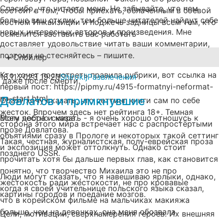
Спасибо, что читаете меня. Не забывайте, что чем
состоит в том, чтобы приехать, облаченным в боевой
больше ваш отклик, тем больше читателей найдут себе
костюм Инквизиции и поджечь задницы всем тем, кто
новых интересных авторов и произведения. Мне
осмелится заставить вас работать
доставляет удовольствие читать ваши комментарии,
поэтому не стесняйтесь – пишите.
Спойлер
Кто хочет посмотреть правила рубрики, вот ссылка на
18.11.2023
19:20
Shirokij
Развлечения
даже после смерти.
первый пост: https://pipmy.ru/4915-formatnyi-neformat-
na-start.html
Довлатов и примкнувшие
Сразу хочу сказать, что сеттинг книги сам по себе
жесток. Впрочем здесь нет рейтинга 18+. Темная
Всем добра и мира.
Могу честно сказать - я очень хорошо отношусь к
сторона этого мира встречает нас с распростёртыми
прозе Довлатова.
объятиями сразу в Прологе и некоторых такой сеттинг
Такая, честная, журналистская, полу-еврейская проза
и экспозиция может оттолкнуть. Однако стоит
позднего USSR.
прочитать хотя бы дальше первых глав, как становится
понятно, что творчество Михаила это не про
Люди могут сказать, что я навешиваю ярлыки, однако,
жестокость ради жестокости, не про кровавые
когда я своей учительнице польского языка сказал,
картины городов и поедание мозгов.
что в корейском фильме на мальчиках макияжа
больше, чем на девочках, она меня обозвала
Цели, мотивации, сверхнамерения героев. Их внешняя