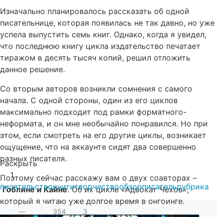
Изначально планировалось рассказать об одной
писательнице, которая появилась не так давно, но уже
успела выпустить семь книг. Однако, когда я увидел,
что последнюю книгу цикла издательство печатает
тиражом в десять тысяч копий, решил отложить
данное решение.
Со вторым авторов возникли сомнения с самого
начала. С одной стороны, один из его циклов
максимально подходит под рамки форматного-
неформата, и он мне необычайно понравился. Но при
этом, если смотреть на его другие циклы, возникает
ощущение, что на аккаунте сидят два совершенно
разных писателя.
Раскрыть
1
Поэтому сейчас расскажу вам о двух соавторах –
писательство
книги
творчество
обзор
писатель
рубрика
Гоблине и Кайне
. Об их цикле «Адвокат Чехов»,
который я читаю уже долгое время в онгоинге.
—
354
3