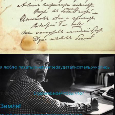
-Ну, антисоветский. Какая разница."
я люблю писать
ilovetowriteday
дата
писатель
рукопись
—
616
28
11.08.2023
09:45
Elgatorebelde
Чтобы что?
Земля!
граффити
творчество
литература
михаил