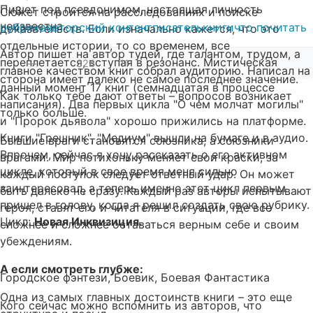
Пишет под псевдонимом, настоящая личность
3
Сюжет строится на расследованиях и поиске
неизвестна.
рубрика
авторский контент
писатель
книги
что почитать
доказательств. Если изначально кажется, что это
отдельные истории, то со временем, все
Автор пишет на автор тудей, где талантом, трудом, а
переплетается, вступая в резонанс. Мистическая
—
324
11
главное качеством книг собрал аудиторию. Написал на
сторона имеет далеко не самое последнее значение.
данный момент 17 книг (семнадцатая в процессе
Как только тебе дают ответы – вопросов возникает
написания). Два первых цикла "О чем молчат могилы"
только больше.
и "Пророк дьявола" хорошо прижились на платформе.
Книги "Грешник", "Медиум" вышли на бумаге и в аудио.
Бывшие враги становятся союзника, а союзники
Впрочем, сейчас я хочу рассказать о его активном
врагами. Мир потихоньку меняет свои краски, за
цикле, который в свое время меня сильно
каждый поступок следует ответный удар. Он может
заинтересовал, а теперь именно этот цикл первым
быть далеко не сразу. Каждый раз авторы испытывают
пришел в голову, когда я решил создать свою рубрику.
героя, ставят его и читателя в ситуации, где все
Цикл:
Новая Инквизиция.
сложнее и сложнее оставаться верным себе и своим
убеждениям.
А если смотреть глубже:
Городское фэнтези, Боевик, Боевая Фантастика
Одна из самых главных достоинств книги – это еще
Кого сейчас можно вспомнить из авторов, что