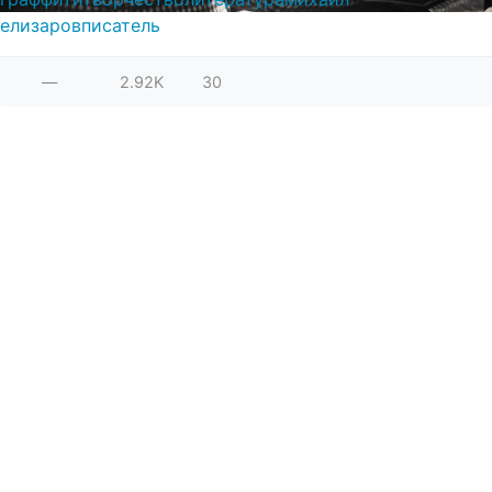
елизаров
писатель
—
2.92K
30