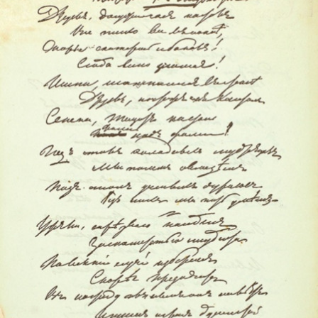
Плюс юморок, и очевидный скепсис по поводу
идеального общества, в котором уже намечались
капиталистические отношения.
Если брать фильмы, то лучше всего эти настроения
моего поколения отображены в фильмах Балабанова.
Возможно, Довлатов, со своей скромной прозой,
опередил своё время, сам того не зная. Я не хочу
делать из него кумира.
Он делал, что мог, и делал это хорошо. Как мог, так и
делал.
Это ли не оценка деятельности человека?
Я не знаю. Вам судить.
"- Толя, - зову я Наймана, - пойдемте в гости к Леве
Друскину.
-Не пойду, - говорит, - какой-то он советский.
-То есть, как это советский? Вы ошибаетесь!