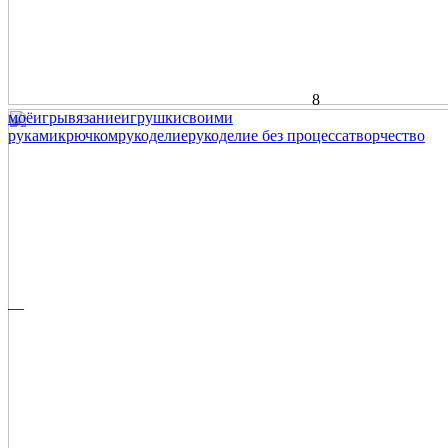
8
моё
игры
вязание
игрушки
своими
руками
крючком
рукоделие
рукоделие без процесса
творчество
—