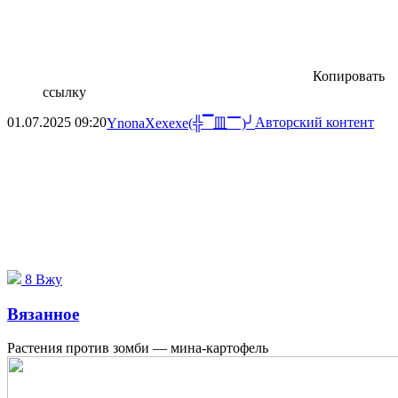
Копировать
ссылку
01.07.2025
09:20
Авторский контент
YnonaXexexe(╬▔皿▔)╯
8
Вжу
Вязанное
Растения против зомби — мина-картофель