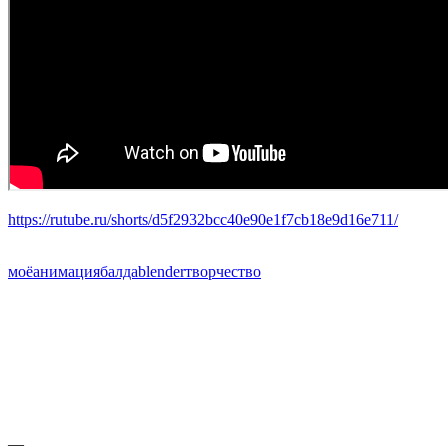
https://rutube.ru/shorts/d5f2932bcc40e90e1f7cb18e9d16e711/
моё
анимация
балда
blender
творчество
—