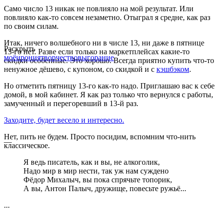
Само число 13 никак не повлияло на мой результат. Или
повлияло как-то совсем незаметно. Отыграл я средне, как раз
по своим силам.
Итак, ничего волшебного ни в числе 13, ни даже в пятнице
Раскрыть
13-го нет. Разве если только на маркетплейсах какие-то
моё
ирония
творчество
выгорание
скидки особенные. Это хорошо. Всегда приятно купить что-то
ненужное дёшево, с купоном, со скидкой и с
кэшбэком
.
Но отметить пятницу 13-го как-то надо. Приглашаю вас к себе
домой, в мой кабинет. Я как раз только что вернулся с работы,
замученный и перегоревший в 13-й раз.
Заходите, будет весело и интересно.
Нет, пить не будем. Просто посидим, вспомним что-нить
—
классическое.
Я ведь писатель, как и вы, не алкоголик,
Надо мир в мир нести, так уж нам суждено
Фёдор Михалыч, вы пока спрячьте топорик,
А вы, Антон Палыч, дружище, повесьте ружьё...
...