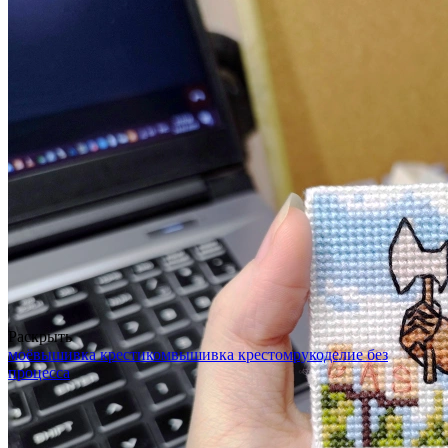
Раскрыть
моё
вышивка крестиком
вышивка крестом
рукоделие без
процесса