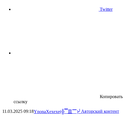
Twitter
Копировать
ссылку
11.03.2025
09:18
Авторский контент
YnonaXexexe(╬▔皿▔)╯