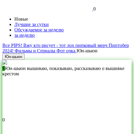
0
Новые
Лучшие за сутки
Обсуждаемое за неделю
за неделю
Все
PIPS!
Вжу
кто рисует - тот лох
пипковый мерч
Пиптобер
2024!
Фильмы и Сериалы
Фот очка
Юн-шьюн
Юн-шьюн
9
Юн-шьюн
вышиваю, показываю, рассказываю о вышивке
крестом
0