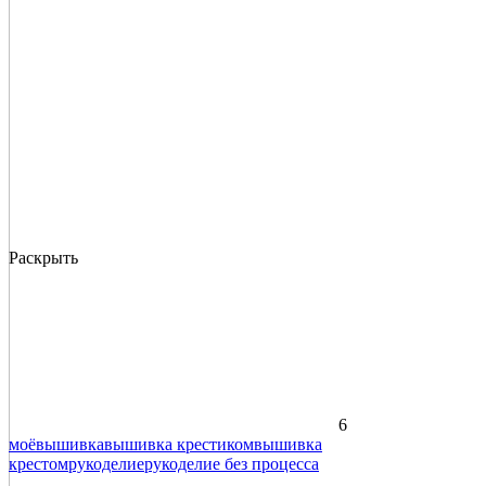
Раскрыть
6
моё
вышивка
вышивка крестиком
вышивка
крестом
рукоделие
рукоделие без процесса