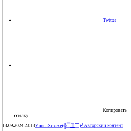
Twitter
Копировать
ссылку
13.09.2024
23:13
Авторский контент
YnonaXexexe(╬▔皿▔)╯