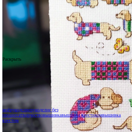
Раскрыть
4
моё
рукоделие
рукоделие без
процесса
творчество
вышивка
вышивка крестиком
вышивка
крестом