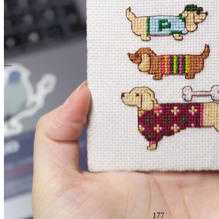
—
177