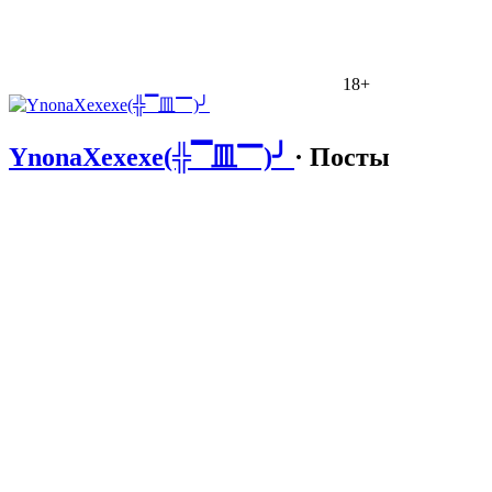
18+
YnonaXexexe(╬▔皿▔)╯
· Посты