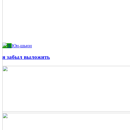
9
Юн-шьюн
я забыл выложить