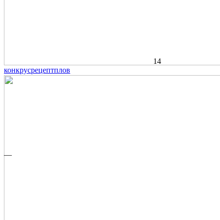
14
конкрус
рецепт
плов
—