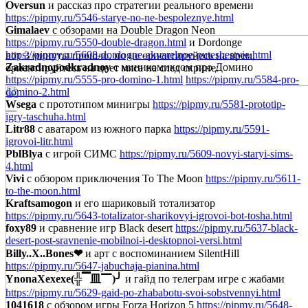
Oversun
и рассказ про стратегии реального времени
https://pipmy.ru/5546-starye-no-ne-bespoleznye.html
Gimalaev
с обзорами на Double Dragon Neon
https://pipmy.ru/5550-double-dragon.html
и Dordonge
https://pipmy.ru/5608-dordogne-akvarelnoe-puteshestvie.html
вот 3 минуты прошло, но не ориентируйесь на врем,
Zakradnopodkradnoy
с миникомиксом про Домино
ориентируйтесь на цвет мяса на след скрине:
https://pipmy.ru/5555-pro-domino-1.html
https://pipmy.ru/5584-pro-
domino-2.html
Wsega
с прототипом минигры
https://pipmy.ru/5581-prototip-
—
igry-taschuha.html
Litr88
с аватаром из южного парка
https://pipmy.ru/5591-
igrovoi-litr.html
PblBlya
с игрой СИМС
https://pipmy.ru/5609-novyi-staryi-sims-
4.html
Vivi
с обзором приключения To The Moon
https://pipmy.ru/5611-
to-the-moon.html
Kraftsamogon
и его шариковый тотализатор
https://pipmy.ru/5643-totalizator-sharikovyi-igrovoi-bot-tosha.html
foxy89
и сравнение игр Black desert
https://pipmy.ru/5637-black-
desert-post-sravnenie-mobilnoi-i-desktopnoi-versi.html
Billy..X..Bones❤
и арт с воспоминанием SilentHill
https://pipmy.ru/5647-jabuchaja-pianina.html
YnonaXexexe(╬▔皿▔)╯
и гайд по телеграм игре с жабами
https://pipmy.ru/5629-gaid-po-zhababotu-svoi-sobstvennyi.html
1041618
с обзором игры Forza Horizon 5
https://pipmy.ru/5648-