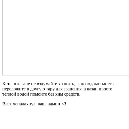
Кста, в казане не вздумайте хранить, как подоыстынет -
переложите в другую тару для зранения, а казан просто
тёплой водой помойте без хим средств.
Всех чепалахнул, ваш админ <З