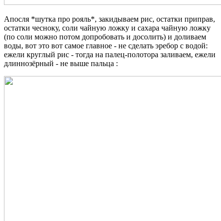
Апосля *шутка про рояль*, закидываем рис, остатки приправ,
остатки чесноку, соли чайную ложку и сахара чайную ложку
(по соли можно потом допробовать и досолить) и доливаем
воды, вот это вот самое главное - не сделать эребор с водой:
ежели круглый рис - тогда на палец-полотора заливаем, ежели
длиннозёрный - не выше пальца :