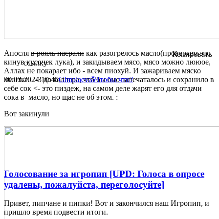
Апосля
в рояль насрали
как разогрелось масло(проверяем это,
Копировать
кинув кусочек лука), и закидываем мясо, мясо можно лююое,
ссылку
Аллах не покарает ибо - всем пиохуй. И зажариваем мяско
минтки 2-3 до коллера, что бы оно запечаталось и сохранило в
30.03.2024
10:45
Gimalaevॐ
Чтобы что?
себе сок <- это пиздеж, на самом деле жарят его для отдачи
сока в масло, но щас не об этом. :
Вот закинули
Голосование за игропип [UPD: Голоса в опросе
удалены, пожалуйста, переголосуйте]
Привет, пипчане и пипки! Вот и закончился наш Игропип, и
пришло время подвести итоги.