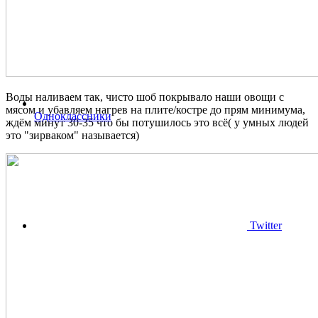
Воды наливаем так, чисто шоб покрывало наши овощи с
мясом и убавляем нагрев на плите/костре до прям минимума,
Одноклассники
ждём минут 30-35 что бы потушилось это всё( у умных людей
это "зирваком" называется)
Twitter