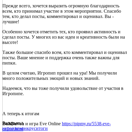
Прежде всего, хочется выразить огромную благодарность
всем, кто принимал участие в этом мероприятии. Спасибо
тем, кто делал посты, комментировал и оценивал. Вы -
лучшие!
Особенно хочется отметить тех, кто проявил активность и
сделал посты. У многих из вас идеи и креативность были на
высоте!
Также большое спасибо всем, кто комментировал и оценивал
посты. Ваше мнение и поддержка очень также важны для
пипки.
В целом считаю, Игропип прошел на ура! Мы получили
много положительных эмоций и новых знаний.
Надеемся, что вы тоже получили удовольствие от участия в
Игропипе.
А теперь к итогам
Раскрыть
BuhBuvoh
и игра Eve Online
https://pipmy.ru/5538-eve-
игропип
конкрус
итоги
online.html