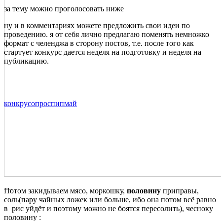
за тему можно проголосовать ниже
ну и в комментариях можете предложить свои идеи по
проведению. я от себя лично предлагаю поменять немножко
формат с челенджа в сторону постов, т.е. после того как
стартует конкурс дается неделя на подготовку и неделя на
публикацию.
конкрус
опрос
пипмай
—
Потом закидываем мясо, моркошку,
половину
приправы,
соль(пару чайных ложек или больше, ибо она потом всё равно
в рис уйдёт и поэтому можно не боятся пересолить), чесноку
половину :