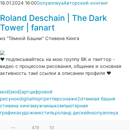
18.01.2024
16:00
Sonyanneya
Авторский контент
Roland Deschain | The Dark
Tower | fanart⁠⁠
из "Тёмной Башни" Стивена Кинга
♥ подписывайтесь на мою группу ВК и твиттор -
видео с процессом рисования, общение и основная
активность там! ссылки в описании профиля ♥
моё
[моё]
арт
цифровой
рисунок
digital
портрет
персонажи
2d
темная башня
стивена кинга
мужчины
компьютерная
графика
художник
стиль
роланд дискейн
sonyanneya
—
478
10