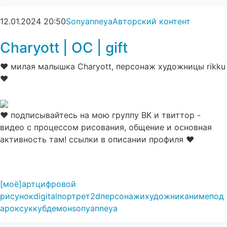
12.01.2024
20:50
Sonyanneya
Авторский контент
Charyott | OC | gift⁠⁠
♥ милая малышка Charyott, персонаж художницы rikku
♥
♥ подписывайтесь на мою группу ВК и твиттор -
видео с процессом рисования, общение и основная
активность там! ссылки в описании профиля ♥
[моё]
арт
цифровой
рисунок
digital
портрет
2d
персонажи
художник
аниме
под
арок
суккуб
демон
sonyanneya