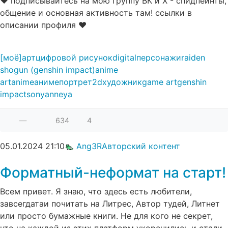
♥ подписывайтесь на мою группу ВК и Х - спидпеинты,
общение и основная активность там! ссылки в
описании профиля ♥
[моё]
арт
цифровой рисунок
digital
персонажи
raiden
shogun (genshin impact)
anime
art
anime
аниме
портрет
2d
художник
game art
genshin
impact
sonyanneya
—
634
4
05.01.2024
21:10
Ang3R
Авторский контент
Форматный-неформат на старт!
Всем привет. Я знаю, что здесь есть любители,
завсегдатаи почитать на Литрес, Автор тудей, Литнет
или просто бумажные книги. Не для кого не секрет,