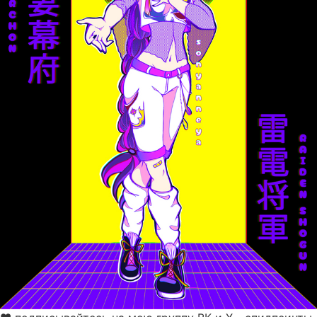
На ум приходит вывод-полуфабрикат, не
окончательный. Такой, из разряда "в процессе".
Я перестал бояться придумывать и делать всё самому.
Стал смелее в поступках. Стал более сфокусирован на
логике работы и адекватного результата. Я стал
другим.
И так странно будет прийти в стены где поменялись
люди, но ты всё знаешь не хуже них.
Не претендую на красивый слог. Это больше ночной
полет мысли в письменном виде. Пост без цели.