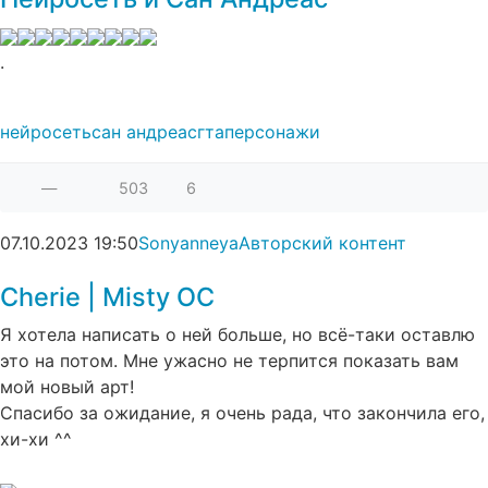
.
нейросеть
сан андреас
гта
персонажи
—
503
6
07.10.2023
19:50
Sonyanneya
Авторский контент
Cherie | Misty OC⁠⁠
Я хотела написать о ней больше, но всё-таки оставлю
это на потом. Мне ужасно не терпится показать вам
мой новый арт!
Спасибо за ожидание, я очень рада, что закончила его,
хи-хи ^^