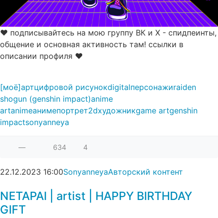
♥ подписывайтесь на мою группу ВК и Х - спидпеинты,
общение и основная активность там! ссылки в
описании профиля ♥
[моё]
арт
цифровой рисунок
digital
персонажи
raiden
shogun (genshin impact)
anime
art
anime
аниме
портрет
2d
художник
game art
genshin
impact
sonyanneya
—
634
4
22.12.2023
16:00
Sonyanneya
Авторский контент
NETAPAI | artist | HAPPY BIRTHDAY
GIFT