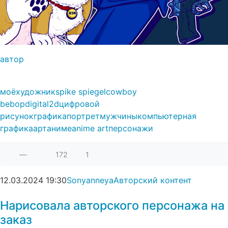
автор
моё
художник
spike spiegel
cowboy
bebop
digital
2d
цифровой
рисунок
графика
портрет
мужчины
компьютерная
графика
арт
аниме
anime art
персонажи
—
172
1
12.03.2024
19:30
Sonyanneya
Авторский контент
Нарисовала авторского персонажа на
заказ