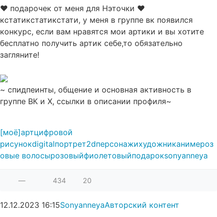
♥ подарочек от меня для Нэточки
♥
кстатикстатикстати, у меня в группе вк появился
конкурс, если вам нравятся мои артики и вы хотите
бесплатно получить артик себе,то обязательно
загляните!
~ спидпеинты, общение и основная активность в
группе ВК и Х, ссылки в описании профиля~
[моё]
арт
цифровой
рисунок
digital
портрет
2d
персонажи
художник
аниме
роз
овые волосы
розовый
фиолетовый
подарок
sonyanneya
—
434
20
12.12.2023
16:15
Sonyanneya
Авторский контент