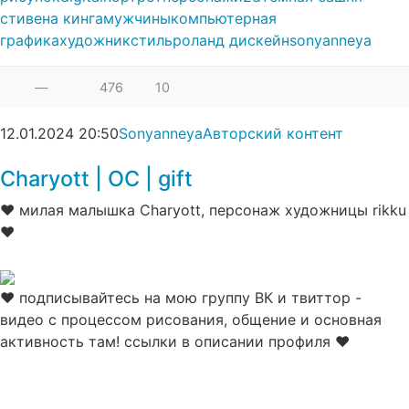
стивена кинга
мужчины
компьютерная
графика
художник
стиль
роланд дискейн
sonyanneya
—
476
10
12.01.2024
20:50
Sonyanneya
Авторский контент
Charyott | OC | gift⁠⁠
♥ милая малышка Charyott, персонаж художницы rikku
♥
♥ подписывайтесь на мою группу ВК и твиттор -
видео с процессом рисования, общение и основная
активность там! ссылки в описании профиля ♥