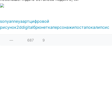
sonyanneya
арт
цифровой
рисунок
2d
digital
брюнетка
персонажи
постапокалипсис
—
687
9