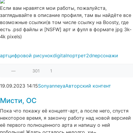
Если вам нравятся мои работы, пожалуйста,
заглядывайте в описание профиля, там вы найдёте все
возможные ссылки(в том числе ссылку на Boosty, где
есть .psd файлы и [NSFW] арт и фулл в формате jpg 3k-
4k pixels)
арт
цифровой рисунок
digital
портрет
2d
персонажи
—
301
1
19.09.2023
14:15
Sonyanneya
Авторский контент
Мисти, ОС
Пока что покажу её концепт-арт, а после него, спустя
некоторое время, я закончу работу над новой версией
её первого полноценного арта и напишу о ней
побольше! Ждать осталось недолго, хи~