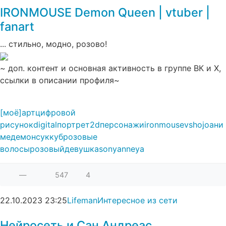
IRONMOUSE Demon Queen | vtuber |
fanart
... стильно, модно, розово!
~ доп. контент и основная активность в группе ВК и Х,
ссылки в описании профиля~
[моё]
арт
цифровой
рисунок
digital
портрет
2d
персонажи
ironmouse
vshojo
ани
ме
демон
суккуб
розовые
волосы
розовый
девушка
sonyanneya
—
547
4
22.10.2023
23:25
Lifeman
Интересное из сети
Нейросеть и Сан Андреас