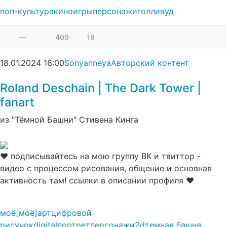
поп-культура
кино
игры
персонажи
голливуд
—
409
18
18.01.2024
16:00
Sonyanneya
Авторский контент
Roland Deschain | The Dark Tower |
fanart⁠⁠
из "Тёмной Башни" Стивена Кинга
♥ подписывайтесь на мою группу ВК и твиттор -
видео с процессом рисования, общение и основная
активность там! ссылки в описании профиля ♥
моё
[моё]
арт
цифровой
рисунок
digital
портрет
персонажи
2d
темная башня