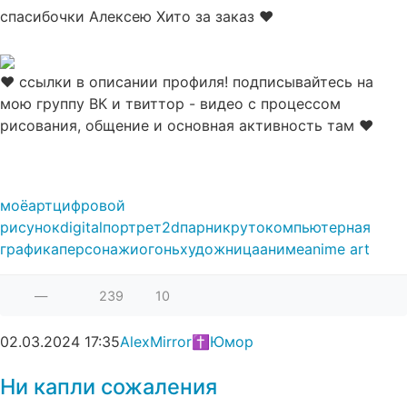
спасибочки Алексею Хито за заказ ♥
♥ ссылки в описании профиля! подписывайтесь на
мою группу ВК и твиттор - видео с процессом
рисования, общение и основная активность там ♥
моё
арт
цифровой
рисунок
digital
портрет
2d
парни
круто
компьютерная
графика
персонажи
огонь
художница
аниме
anime art
—
239
10
02.03.2024
17:35
AlexMirror✝
Юмор
Ни капли сожаления