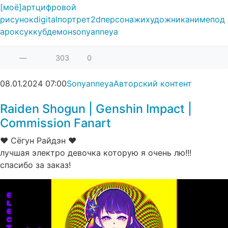
[моё]
арт
цифровой
рисунок
digital
портрет
2d
персонажи
художник
аниме
под
арок
суккуб
демон
sonyanneya
—
303
0
08.01.2024
07:00
Sonyanneya
Авторский контент
Raiden Shogun | Genshin Impact |
Commission Fanart
♥ Сёгун Райдэн ♥
лучшая электро девочка которую я очень лю!!!
спасибо за заказ!