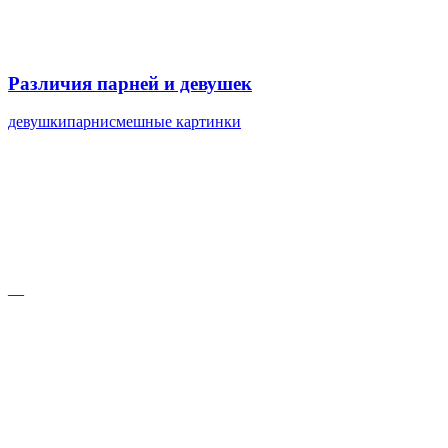
Различия парней и девушек
девушки
парни
смешные картинки
—