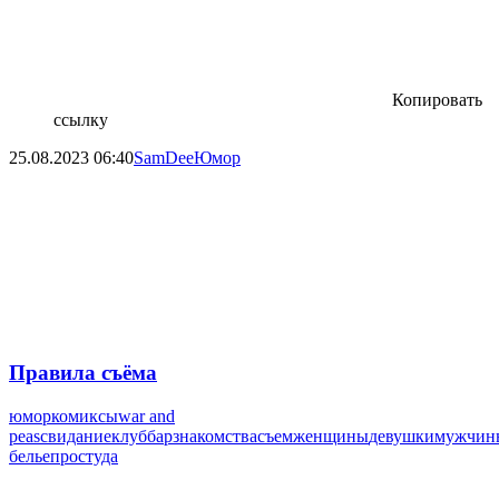
Копировать
ссылку
25.08.2023
06:40
SamDee
Юмор
Правила съёма
юмор
комиксы
war and
peas
свидание
клуб
бар
знакомства
съем
женщины
девушки
мужчин
белье
простуда