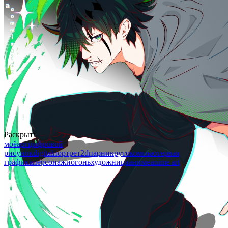
Раскрыть
моё
арт
цифровой
рисунок
digital
портрет
2d
парни
круто
компьютерная
графика
персонажи
огонь
художница
аниме
anime art