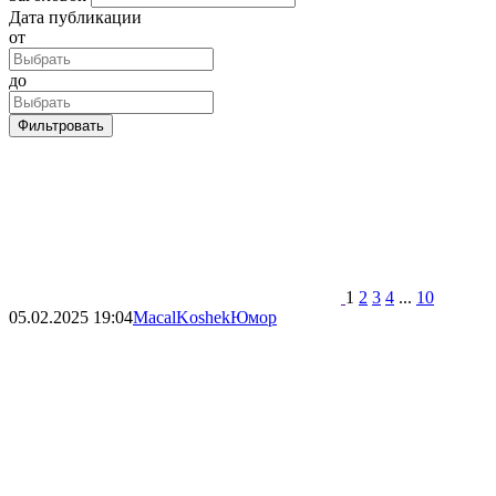
Дата публикации
от
до
Фильтровать
1
2
3
4
...
10
05.02.2025
19:04
MacalKoshek
Юмор