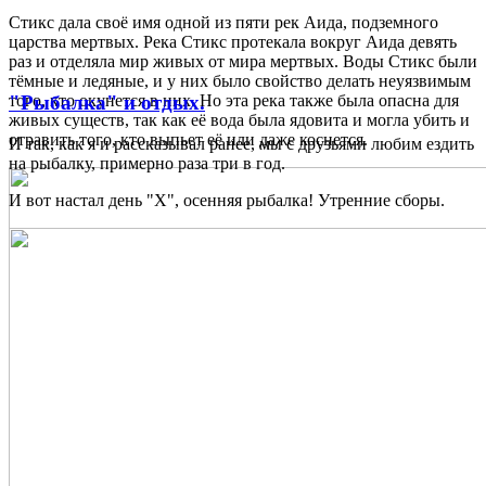
Стикс дала своё имя одной из пяти рек Аида, подземного
царства мертвых. Река Стикс протекала вокруг Аида девять
раз и отделяла мир живых от мира мертвых. Воды Стикс были
тёмные и ледяные, и у них было свойство делать неуязвимым
"Рыбалка" и отдых.
того, кто окунется в них. Но эта река также была опасна для
живых существ, так как её вода была ядовита и могла убить и
отравить того, кто выпьет её или даже коснется.
И так, как я и рассказывал ранее, мы с друзьями любим ездить
на рыбалку, примерно раза три в год.
И вот настал день "Х", осенняя рыбалка! Утренние сборы.