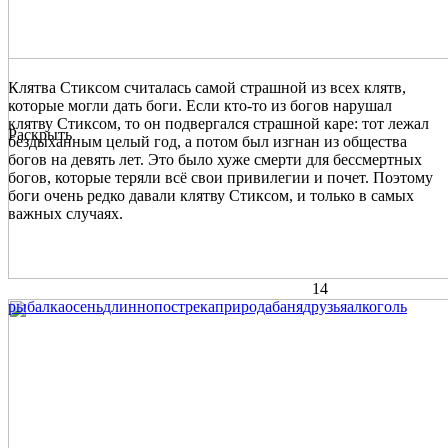
Клятва Стиксом считалась самой страшной из всех клятв,
которые могли дать боги. Если кто-то из богов нарушал
клятву Стиксом, то он подвергался страшной каре: тот лежал
Раскрыть
бездыханным целый год, а потом был изгнан из общества
богов на девять лет. Это было хуже смерти для бессмертных
богов, которые теряли всё свои привилегии и почет. Поэтому
боги очень редко давали клятву Стиксом, и только в самых
важных случаях.
14
рыбалка
осень
длиннопост
река
природа
баня
друзья
алкоголь