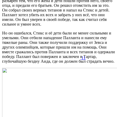
разъярен тем, что его жена и дети пошли против него, своего
отца, и предали его братьев. Он решил отомстить им за это.
Он собрал своих верных титанов и напал на Стикс и детей.
Паллант хотел убить их всех и забрать у них всё, что они
имели. Он был уверен в своей победе, так как считал себя
сильнее и умнее всех.
Но он ошибался, Стикс и её дети были не менее сильными и
умелыми. Они отбили нападение Палланта и нанесли ему
тяжелые раны. Они также получили поддержку от Зевса и
других олимпийцев, которые пришли им на помощь. Они
вместе сражались против Палланта и всех титанов и одержали
победу. Паллант был повержен и заключен в Тартар,
11
глубочайшую бездну Аида, где он должен был страдать вечно.