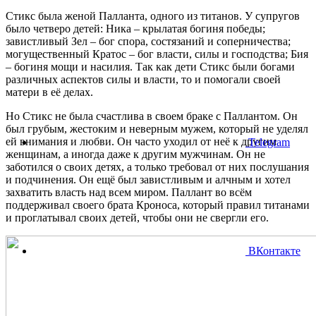
Стикс была женой Палланта, одного из титанов. У супругов
было четверо детей: Ника – крылатая богиня победы;
завистливый Зел – бог спора, состязаний и соперничества;
могущественный Кратос – бог власти, силы и господства; Бия
– богиня мощи и насилия. Так как дети Стикс были богами
различных аспектов силы и власти, то и помогали своей
матери в её делах.
Но Стикс не была счастлива в своем браке с Паллантом. Он
был грубым, жестоким и неверным мужем, который не уделял
ей внимания и любви. Он часто уходил от неё к другим
Telegram
женщинам, а иногда даже к другим мужчинам. Он не
заботился о своих детях, а только требовал от них послушания
и подчинения. Он ещё был завистливым и алчным и хотел
захватить власть над всем миром. Паллант во всём
поддерживал своего брата Кроноса, который правил титанами
и проглатывал своих детей, чтобы они не свергли его.
ВКонтакте