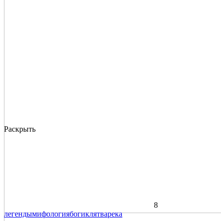
Раскрыть
8
легенды
мифология
боги
клятва
река