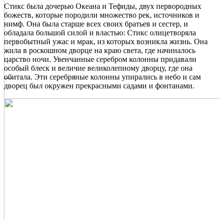
Стикс была дочерью Океана и Тефиды, двух первородных
божеств, которые породили множество рек, источников и
нимф. Она была старше всех своих братьев и сестер, и
обладала большой силой и властью: Стикс олицетворяла
первобытный ужас и мрак, из которых возникла жизнь. Она
жила в роскошном дворце на краю света, где начиналось
царство ночи. Увенчанные серебром колонны придавали
особый блеск и величие великолепному дворцу, где она
обитала. Эти серебряные колонны упирались в небо и сам
—
дворец был окружен прекрасными садами и фонтанами.