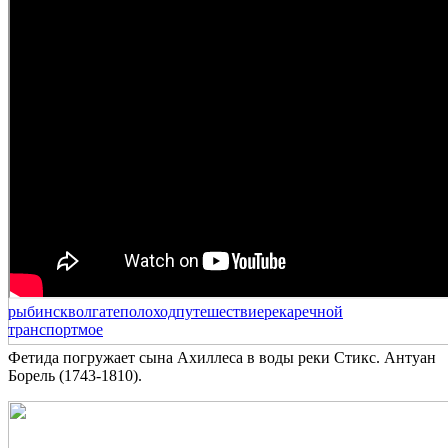
рыбинск
волга
теполоход
путешествие
река
речной
транспорт
мое
Фетида погружает сына Ахиллеса в воды реки Стикс. Антуан
Борель (1743-1810).