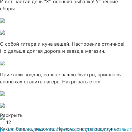
И вот настал день "Х", осенняя рыбалка! Утренние
сборы.
С собой гитара и куча вещей. Настроение отличное!
Но дальше долгая дорога и заезд в магазин.
Приехали поздно, солнце зашло быстро, пришлось
впопыхах ставить лагерь. Накрывать стол.
Раскрыть
12
Кухня, банька, водочка. На ночь снасти решили не
рыбалка
осень
длиннопост
река
природа
баня
друзья
алког