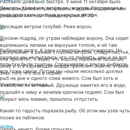
Рассвело довольно быстро. У меня 11 октября было
Явилась. Холодная, ветряная , мокрая. Бросающая в
день рождения и проснувшиеся друзья подарили мне
лица прохожих грязные и мокрые листья.
рыбацкой костюм. Правда крутыха!? XD
Уносящая ветром голубей. Реже ворон.
3 осени подряд ,по утрам наблюдаю ворону. Она сидит
вцепившись лапами на верхушке тополя, и её там
Рыбачили долго. К реке стянулось много народу. Но
раскачивает в разные стороны ветром. Опадут листья,
сколько мы не пытались что-то поймать, увы и ах все
она прилетит. Я верю что ворона пережила прошлую
попытки были тщетны. Спрашивали у других рыбаков,
зиму и эта каркающая морда прилетит. Знаете, этакий
все тоже самое. Потом мы нашли несколько дохлых
знак того что все в норме.
рыб на дне и одного сома живого. Сом был хоть и
Утепляемся господа.
живой, но не активный. Дружище заметил его в воде,
подошёл к нему и зачепив крючком поднял. Сом был
покрыт весь язвами, пришлось отпустить.
Какая-то гадость поразила рыбу. Об этом мы узла чуть
позже из пабликов.
осень
Делать нечего, будем отдыхать.