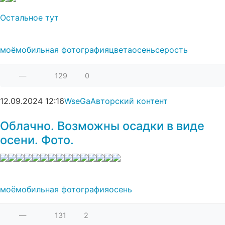
Остальное тут​
моё
мобильная фотография
цвета
осень
серость
—
129
0
12.09.2024
12:16
WseGa
Авторский контент
Облачно. Возможны осадки в виде
осени. Фото.
моё
мобильная фотография
осень
—
131
2