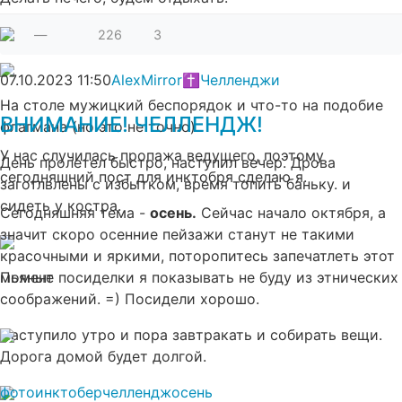
—
226
3
07.10.2023
11:50
AlexMirror✝
Челленджи
На столе мужицкий беспорядок и что-то на подобие
ВНИМАНИЕ! ЧЕЛЛЕНДЖ!
флагмана (но это не точно).
У нас случилась пропажа ведущего, поэтому
День пролетел быстро, наступил вечер. Дрова
сегодняшний пост для инктобря сделаю я.
заготлвлены с избытком, время топить баньку. и
сидеть у костра.
Сегодняшняя тема -
осень.
Сейчас начало октября, а
значит скоро осенние пейзажи станут не такими
красочными и яркими, поторопитесь запечатлеть этот
Пьяные посиделки я показывать не буду из этнических
момент
соображений. =) Посидели хорошо.
Наступило утро и пора завтракать и собирать вещи.
Дорога домой будет долгой.
фото
инктобер
челлендж
осень