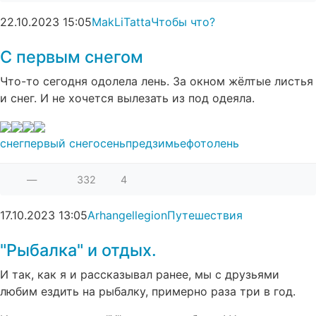
22.10.2023
15:05
MakLiTatta
Чтобы что?
С первым снегом
Что-то сегодня одолела лень. За окном жёлтые листья
и снег. И не хочется вылезать из под одеяла.
снег
первый снег
осень
предзимье
фото
лень
—
332
4
17.10.2023
13:05
Arhangellegion
Путешествия
"Рыбалка" и отдых.
И так, как я и рассказывал ранее, мы с друзьями
любим ездить на рыбалку, примерно раза три в год.