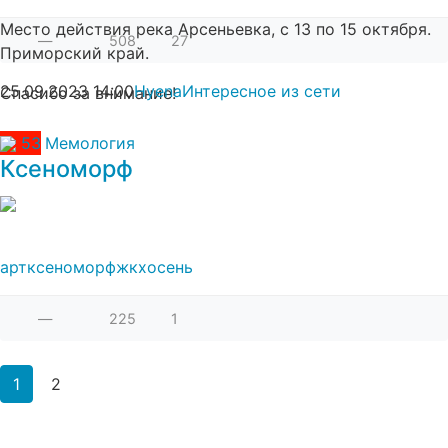
Место действия река Арсеньевка, с 13 по 15 октября.
—
508
27
Приморский край.
25.09.2023
14:00
Hyena
Интересное из сети
Спасибо за внимание!
53
Мемология
Ксеноморф
арт
ксеноморф
жкх
осень
—
225
1
1
2