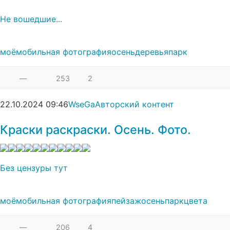
Не вошедшие...
моё
мобильная фотография
осень
деревья
парк
—
253
2
22.10.2024
09:46
WseGa
Авторский контент
Краски раскраски. Осень. Фото.
Без цензуры тут
моё
мобильная фотография
пейзаж
осень
парк
цвета
—
206
4