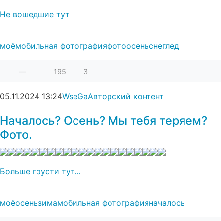
Не вошедшие тут
моё
мобильная фотография
фото
осень
снег
лед
—
195
3
05.11.2024
13:24
WseGa
Авторский контент
Началось? Осень? Мы тебя теряем?
Фото.
Больше грусти тут...
моё
осень
зима
мобильная фотография
началось