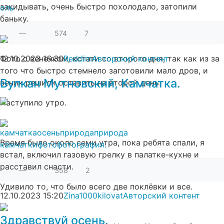
закидывать, очень быстро похолодало, затопили
оль
баньку.
—
574
7
Фото с венечком, кстати со второго дня, так как из за
12.10.2023
16:30
Reddim
Авторский контент
того что быстро стемнело заготовили мало дров, и
Вулкан Мутновский, Камчатка.
веник решили оставить на второй день.
Наступило утро.
камчатка
осень
природа
природа
Время было около семи утра, пока ребята спали, я
камчатки
фото
фотография.
встал, включил газовую грелку в палатке-кухне и
расставил снасти.
—
358
2
Удивило то, что было всего две поклёвки и все.
12.10.2023
15:20
Zina1000kilovat
Авторский контент
Здравствуй осень.