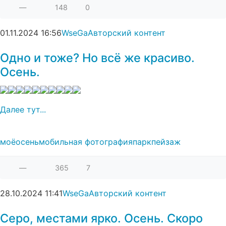
—
148
0
01.11.2024
16:56
WseGa
Авторский контент
Одно и тоже? Но всё же красиво.
Осень.
Далее тут...
моё
осень
мобильная фотография
парк
пейзаж
—
365
7
28.10.2024
11:41
WseGa
Авторский контент
Серо, местами ярко. Осень. Скоро