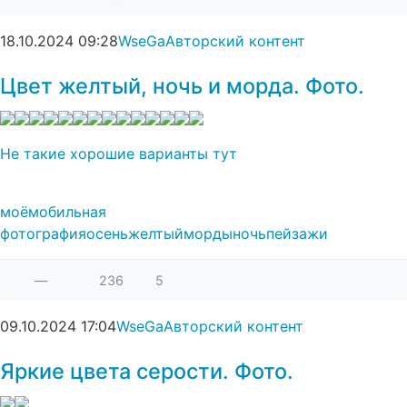
18.10.2024
09:28
WseGa
Авторский контент
Цвет желтый, ночь и морда. Фото.
Не такие хорошие варианты тут
моё
мобильная
фотография
осень
желтый
морды
ночь
пейзажи
—
236
5
09.10.2024
17:04
WseGa
Авторский контент
Яркие цвета серости. Фото.