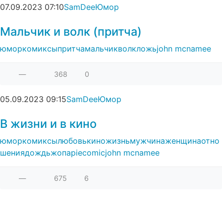
07.09.2023
07:10
SamDee
Юмор
Мальчик и волк (притча)
юмор
комиксы
притча
мальчик
волк
ложь
john mcnamee
—
368
0
05.09.2023
09:15
SamDee
Юмор
В жизни и в кино
юмор
комиксы
любовь
кино
жизнь
мужчина
женщина
отно
шения
дождь
жопа
piecomic
john mcnamee
—
675
6