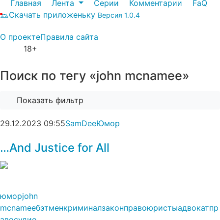
Главная
Лента
Серии
Комментарии
FaQ
Скачать приложеньку
Версия 1.0.4
О проекте
Правила сайта
18+
Поиск по тегу «john mcnamee»
Показать фильтр
29.12.2023
09:55
SamDee
Юмор
…And Justice for All
юмор
john
mcnamee
бэтмен
криминал
закон
право
юристы
адвокат
пр
авосудие