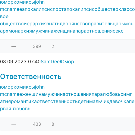
юмор
комиксы
john
mcnamee
апокалипсис
постапокалипсис
общество
классо
вое
общество
иерархия
знать
дворянство
правитель
царь
мон
арх
монархия
мужчина
женщина
пара
отношения
секс
—
399
2
08.09.2023
07:40
SamDee
Юмор
Ответственность
юмор
комиксы
john
mcnamee
женщина
мужчина
отношения
пара
любовь
симп
атия
романтика
ответственность
дети
мальчик
девочка
пе
рвая любовь
—
433
8