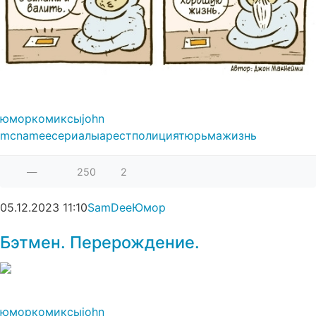
юмор
комиксы
john
mcnamee
сериалы
арест
полиция
тюрьма
жизнь
—
250
2
05.12.2023
11:10
SamDee
Юмор
Бэтмен. Перерождение.
юмор
комиксы
john