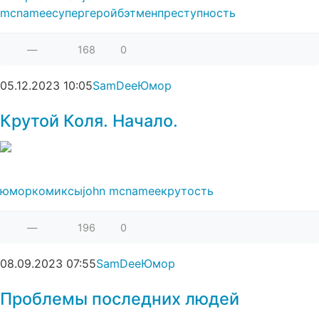
mcnamee
супергерой
бэтмен
преступность
—
168
0
05.12.2023
10:05
SamDee
Юмор
Крутой Коля. Начало.
юмор
комиксы
john mcnamee
крутость
—
196
0
08.09.2023
07:55
SamDee
Юмор
Проблемы последних людей