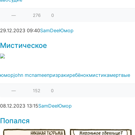
—
276
0
29.12.2023
09:40
SamDee
Юмор
Мистическое
юмор
john mcnamee
призраки
ребёнок
мистика
мертвые
—
152
0
08.12.2023
13:15
SamDee
Юмор
Попался