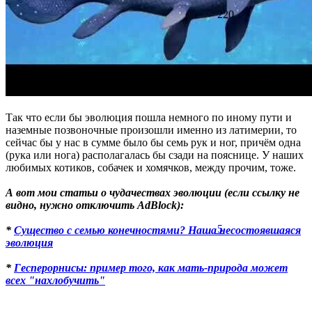
220
Так что если бы эволюция пошла немного по иному пути и
наземные позвоночные произошли именно из латимерии, то
сейчас бы у нас в сумме было бы семь рук и ног, причём одна
(рука или нога) располагалась бы сзади на пояснице. У наших
любимых котиков, собачек и хомячков, между прочим, тоже.
А вот мои статьи о чудачествах эволюции (если ссылку не
видно, нужно отключить AdBlock):
5
*
Существо с семью конечностями? Наша несостоявшаяся
эволюция
*
Гесперорнисы: пример того, как мать-природа может
всех "нахлобучить"