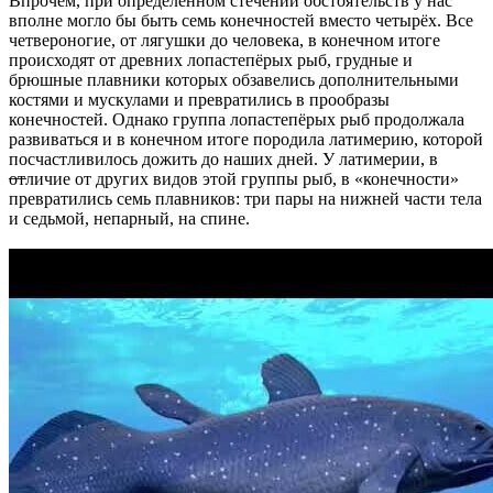
Впрочем, при определённом стечении обстоятельств у нас
вполне могло бы быть семь конечностей вместо четырёх. Все
четвероногие, от лягушки до человека, в конечном итоге
происходят от древних лопастепёрых рыб, грудные и
брюшные плавники которых обзавелись дополнительными
костями и мускулами и превратились в прообразы
конечностей. Однако группа лопастепёрых рыб продолжала
развиваться и в конечном итоге породила латимерию, которой
посчастливилось дожить до наших дней. У латимерии, в
—
отличие от других видов этой группы рыб, в «конечности»
превратились семь плавников: три пары на нижней части тела
и седьмой, непарный, на спине.