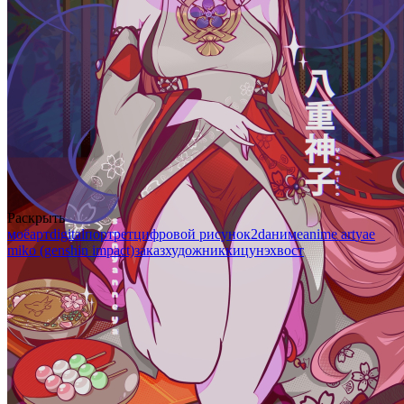
Раскрыть
моё
арт
digital
портрет
цифровой рисунок
2d
аниме
anime art
yae
miko (genshin impact)
заказ
художник
кицунэ
хвост