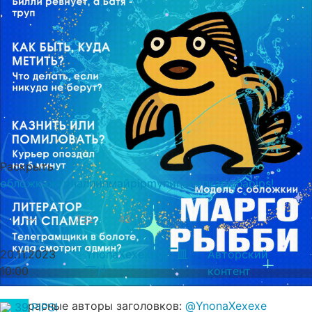
Раскрыть
обложка
журнал
пипмай
pipmy
пипа
пипка
рыба
pips!
—
732
43
20.11.2023
YnonaXexexe(╬▔皿
Авторский
10:00
▔)╯
контент
Прекрасные авторы заголовков:
@YnonaXexexe
39
PIPS!