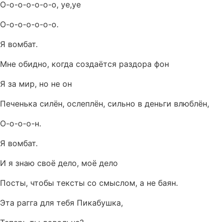
О-о-о-о-о-о-о, уе,уе
О-о-о-о-о-о-о.
Я вомбат.
Мне обидно, когда создаётся раздора фон
Я за мир, но не он
Печенька силён, ослеплён, сильно в деньги влюблён,
О-о-о-о-н.
Я вомбат.
И я знаю своё дело, моё дело
Посты, чтобы тексты со смыслом, а не баян.
Эта рагга для тебя Пикабушка,