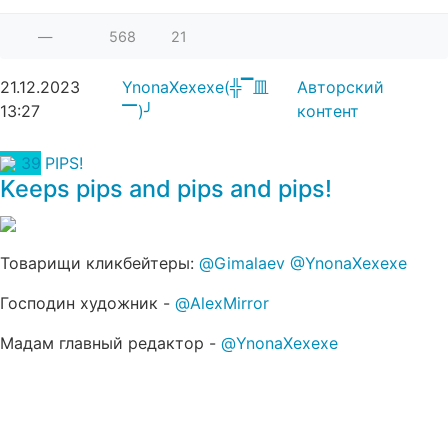
—
568
21
21.12.2023
YnonaXexexe(╬▔皿
Авторский
13:27
▔)╯
контент
39
PIPS!
Keeps pips and pips and pips!
Товарищи кликбейтеры:
@Gimalaev
@YnonaXexexe
Господин художник -
@AlexMirror
Мадам главный редактор -
@YnonaXexexe