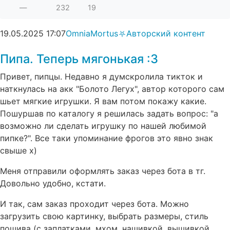
—
232
19
19.05.2025
17:07
OmniaMortus⛧
Авторский контент
Пипа. Теперь мягонькая :3
Привет, пипцы. Недавно я думскролила тикток и
наткнулась на акк "Болото Легух", автор которого сам
шьет мягкие игрушки. Я вам потом покажу какие.
Пошуршав по каталогу я решилась задать вопрос: "а
возможно ли сделать игрушку по нашей любимой
пипке?". Все таки упоминание фрогов это явно знак
свыше х)
Меня отправили оформлять заказ через бота в тг.
Довольно удобно, кстати.
И так, сам заказ проходит через бота. Можно
загрузить свою картинку, выбрать размеры, стиль
пошива (с заплатками, мхом, нашивкой, вышивкой,