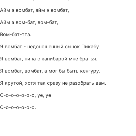
Айм э вомбат, айм э вомбат,
Айм э вом-бат, вом-бат,
Вом-бат-тта.
Я вомбат - недоношенный сынок Пикабу.
Я вомбат, пипа с капибарой мне братья.
Я вомбат, вомбат, а мог бы быть кенгуру.
Я крутой, хотя так сразу не разобрать вам.
О-о-о-о-о-о-о, уе, уе
О-о-о-о-о-о-о.