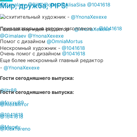
Мир, дружба, PIPS!
@Gimalaev
@BillyXBones
@AlisaSisa
@1041618
Восхитительный художник -
@YnonaXexexe
Привлекательные авторы заголовков -
@1041618
Главный
вор идей
редактор -
@YnonaXexexe
@Gimalaev
@YnonaXexexe
Помог с дизайном
@OmniaMortus
Нескромный художник -
@1041618
Очень помог с дизайном
@1041618
Еще более нескромный главный редактор
-
@YnonaXexexe
Гости сегодняшнего выпуска:
@litr88
Гости сегодняшнего выпуска:
@foxxy89
@AlexMirror
@1041618
@1041618
@Megdy
@AlexToreno