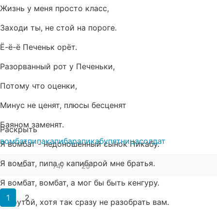
Жизнь у меня просто класс,
Заходи ты, не стой на пороге.
Ё-ё-ё Печеньк орёт.
Разорванный рот у Печеньки,
Потому что оценки,
Минус не ценят, плюсы бесценят
Баяном заменят.
Раскрыть
вомбат
пипа
капибара
пикабу
пятница
солдат
Я вомбат - недоношенный сынок Пикабу.
Я вомбат, пипа с капибарой мне братья.
—
747
25
Я вомбат, вомбат, а мог бы быть кенгуру.
1
2
Я крутой, хотя так сразу не разобрать вам.