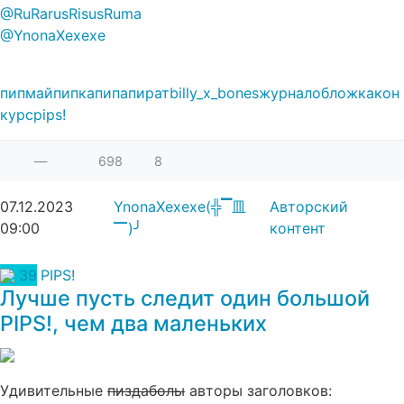
@RuRarusRisusRuma
@YnonaXexexe
пипмай
пипка
пипа
пират
billy_x_bones
журнал
обложка
кон
курс
pips!
—
698
8
07.12.2023
YnonaXexexe(╬▔皿
Авторский
09:00
▔)╯
контент
39
PIPS!
Лучше пусть следит один большой
PIPS!, чем два маленьких
Удивительные
пиздаболы
авторы заголовков: