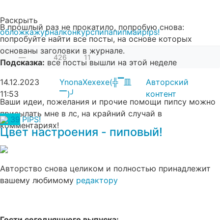
Раскрыть
В прошлый раз не прокатило, попробую снова:
обложка
журнал
конкурс
пипа
пипмай
pips!
попробуйте найти все посты, на основе которых
основаны заголовки в журнале.
—
426
11
Подсказка:
все посты вышли на этой неделе
14.12.2023
YnonaXexexe(╬▔皿
Авторский
11:53
▔)╯
контент
Ваши идеи, пожелания и прочие помощи пипсу можно
присылать мне в лс, на крайний случай в
39
PIPS!
комментариях!
Цвет настроения - пиповый!
Авторство снова целиком и полностью принадлежит
вашему любимому
редактору
Гости сегодняшнего выпуска: