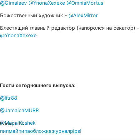
@Gimalaev
@YnonaXexexe
@OmniaMortus
Божественный художник -
@AlexMirror
Блестящий главный редактор (напоролся на секатор) -
@YnonaXexexe
Гости сегодняшнего выпуска:
@litr88
@JamaicaMURR
@MacalKoshek
Раскрыть
пипмай
пипа
обложка
журнал
pips!