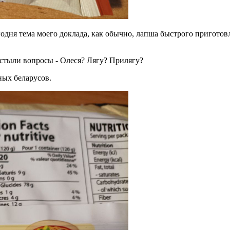
дня тема моего доклада, как обычно, лапша быстрого приготовл
застыли вопросы - Олеся? Лягу? Прилягу?
ных беларусов.