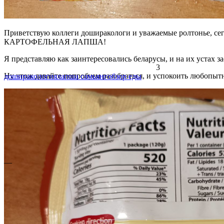
Приветствую коллеги доширакологи и уважаемые ролтонье, сего
КАРТОФЕЛЬНАЯ ЛАПША!
Я представляю как заинтересовались беларусы, и на их устах 
3
Ну чтож давайте попробуем разобраться, и успокоить любопыт
доширакология
лапша самьянг
обзор еды
—