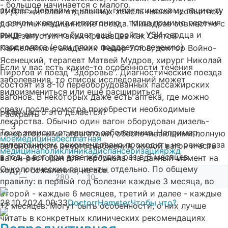
- большое начинается с малого.
вместе. Добавим к нашему гипотетическому пациенту
2) Для жителей отдаленных земель нашей необъятной
с раком желудка гипертонию - тогда помимо перечня
доступны медицинские поезда. Минздрав совместно с
выше ему нужно будет ещё пройти УЗИ сердца и
РЖД запустил таких красавцев как Святой
кардиолога (если плохо поддается лечению).
Пантелеймон, академик Федор Углов, доктор Войно-
Ясенецкий, терапевт Матвей Мудров, хирург Николай
Если у вас есть какие-то особенности течения
Пирогов и поезд "Здоровье". Диагностические поезда
заболевания, то список исследований может
состоят из 8-10 переоборудованных пассажирских
видоизмениться или ещё расшириться.
вагонов. В некоторых даже есть аптека, где можно
сразу после осмотра приобрести необходимые
- Как часто это делается?
Раскрыть
лекарства. Обычно один вагон оборудован дизель-
3
Тоже зависит от вашего заболевания. Например,
генераторными агрегатами, обеспечивающими полную
моё
медицина
бесплатная
гипертоникам рекомендовано проходить не реже раза
автономность энергоснабжения, жилой вагон и есть
медицина
поликлиника
диспансеризация
ржд
в год, а вот при язве желудка раз в 6 месяцев.
вагон-ресторан для персонала. На данный момент на
Онкологические пациенты отдельно. По общему
ходу, к сожалению, не все.
—
280
10
правилу: в первый год болезни каждые 3 месяца, во
второй - каждые 6 месяцев, третий и далее - каждые
28.10.2024
09:33
DoctorrHamster
Чтобы что?
12 месяцев. Могут быть особенности, о них лучше
читать в конкретных клинических рекомендациях