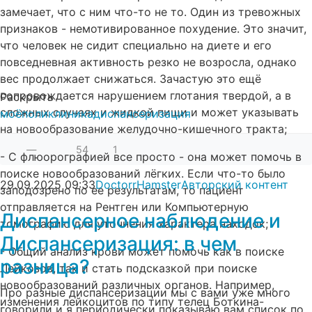
замечает, что с ним что-то не то. Один из тревожных
признаков - немотивированное похудение. Это значит,
что человек не сидит специально на диете и его
повседневная активность резко не возросла, однако
вес продолжает снижаться. Зачастую это ещё
сопровождается нарушением глотания твердой, а в
Раскрыть
сложных случаях и жидкой пищи и может указывать
моё
поликлиника
диспансеризация
на новообразование желудочно-кишечного тракта;
—
54
1
- С флюорографией все просто - она может помочь в
поиске новообразований лёгких. Если что-то было
29.09.2025
09:33
DoctorrHamster
Авторский контент
заподозрено по ее результатам, то пациент
отправляется на Рентген или Компьютерную
Диспансерное наблюдение и
томографию для уточнения характера находок;
Диспансеризация: в чем
- Общий анализ крови может помочь как в поиске
разница?
Лейкозов, так и стать подсказкой при поиске
новообразований различных органов. Например,
Про разные диспансеризации мы с вами уже много
изменения лейкоцитов по типу телец Боткина-
говорили и я периодически показываю вам список по