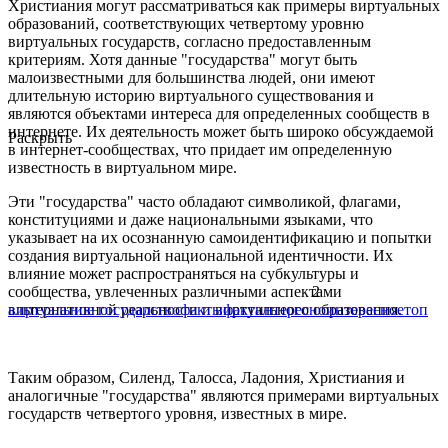
Христиания могут рассматриваться как примеры виртуальных
образований, соответствующих четвертому уровню
виртуальных государств, согласно предоставленным
критериям. Хотя данные "государства" могут быть
малоизвестными для большинства людей, они имеют
длительную историю виртуального существования и
являются объектами интереса для определенных сообществ в
интернете. Их деятельность может быть широко обсуждаемой
Раскрыть
в интернет-сообществах, что придает им определенную
известность в виртуальном мире.
Эти "государства" часто обладают символикой, флагами,
конституциями и даже национальными языками, что
указывает на их осознанную самоидентификацию и попытки
создания виртуальной национальной идентичности. Их
влияние может распространяться на субкультуры и
сообщества, увлеченных различными аспектами
2
альтернативной реальности и виртуального образования.
виртуальное государство
факты
факт
интересно
интересное
топ
Таким образом, Силенд, Талосса, Ладония, Христиания и
аналогичные "государства" являются примерами виртуальных
государств четвертого уровня, известных в мире.