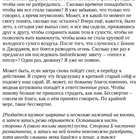
чтобы они не разбредались… Сколько времени понадобится,
чтобы мы все стали такими? Я уже забываю, что только что
говорил, а время неумолимо. Может, я в какой-то момент не
смогу понять, сколько нас осталось? Вчера ещё, кажется, было
лето, а сегодня уже выпал снег, и все мы сидели, прижавшись
друг к другу, чтобы сохранить наши тела в сухости, чтобы не
позволить вате вымокнуть, чтобы кожа не стала хрупкой от
холодного сухого воздуха. После того, что случилось с Бонни
и Джорджем, все боятся разводить огонь. Сколько уже раз я
предлагал им последовать библейскому завету – «пепел к
пеплу»? Один раз, дюжину? Я уже не помню.
Может быть, если завтра снова пойдёт снег, я перейду к
действиям. Я спрячу эту безделушку в крепкий старый сейф и
подожгу наш сарай. И, может, по божьему благословению, эта
модная штуковина попадёт в ответственные руки. Чтобы
никому больше не пришлось страдать, как нам. Бессмертие –
совсем не благо, как о нём принято говорить. По крайней
мере, такое бессмертие.
[Раздаётся шумное шарканье и несколько нажатий на кнопки,
а затем запись резко обрывается. Оставшаяся часть
стороны А (около восьми минут) пуста. Сторона Б частично
размагничена, и запись на ней почти невозможно разобрать,
хотя иногда слышны звуки банджо и пение, а также