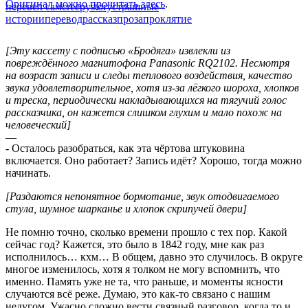
Оригинал можно прочитать здесь
.
перевел сам
creepystory
страшные
истории
перевод
рассказ
проза
проклятие
[Эту кассету с подписью «Бродяга» извлекли из
повреждённого магнитофона Panasonic RQ2102. Несмотря
на возраст записи и следы теплового воздействия, качество
звука удовлетворительное, хотя из-за лёгкого шороха, хлопков
и треска, периодически накладывающихся на тягучий голос
рассказчика, он кажется слишком глухим и мало похож на
человеческий]
—
‑ Осталось разобраться, как эта чёртова штуковина
включается. Оно работает? Запись идёт? Хорошо, тогда можно
начинать.
[Раздаются непонятное бормотание, звук отодвигаемого
стула, шумное шарканье и хлопок скрипучей двери]
Не помню точно, сколько времени прошло с тех пор. Какой
сейчас год? Кажется, это было в 1842 году, мне как раз
исполнилось… кхм… В общем, давно это случилось. В округе
многое изменилось, хотя я толком не могу вспомнить, что
именно. Память уже не та, что раньше, и моменты ясности
случаются всё реже. Думаю, это как-то связано с нашим
недугом. Ужасно сложно вести связный разговор, когда то и