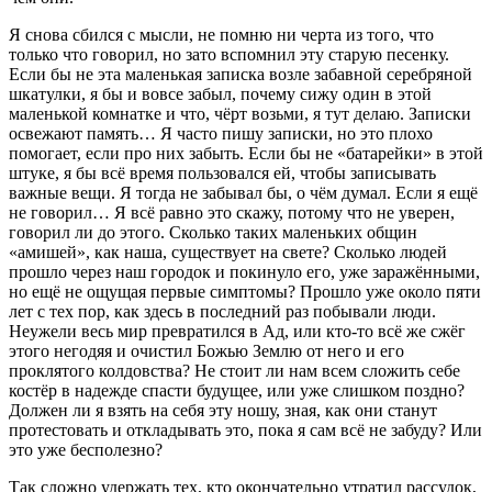
Я снова сбился с мысли, не помню ни черта из того, что
только что говорил, но зато вспомнил эту старую песенку.
Если бы не эта маленькая записка возле забавной серебряной
шкатулки, я бы и вовсе забыл, почему сижу один в этой
маленькой комнатке и что, чёрт возьми, я тут делаю. Записки
освежают память… Я часто пишу записки, но это плохо
помогает, если про них забыть. Если бы не «батарейки» в этой
штуке, я бы всё время пользовался ей, чтобы записывать
важные вещи. Я тогда не забывал бы, о чём думал. Если я ещё
не говорил… Я всё равно это скажу, потому что не уверен,
говорил ли до этого. Сколько таких маленьких общин
«амишей», как наша, существует на свете? Сколько людей
прошло через наш городок и покинуло его, уже заражёнными,
но ещё не ощущая первые симптомы? Прошло уже около пяти
лет с тех пор, как здесь в последний раз побывали люди.
Неужели весь мир превратился в Ад, или кто-то всё же сжёг
этого негодяя и очистил Божью Землю от него и его
проклятого колдовства? Не стоит ли нам всем сложить себе
костёр в надежде спасти будущее, или уже слишком поздно?
Должен ли я взять на себя эту ношу, зная, как они станут
протестовать и откладывать это, пока я сам всё не забуду? Или
это уже бесполезно?
Так сложно удержать тех, кто окончательно утратил рассудок,