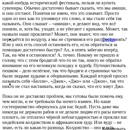
какой-нибудь исторический фестиваль, нельзя ли купить
сувениры. Обычно достаточно бывает сказать, что мы амиши,
и они отстают. Понятия не имею, что это означает. Просто
один из них как-то упомянул это слово, и мы стали себя так
называть. Они слышат – «амиши», и делают вид, что всё
поняли, и, хотя бы, уходят, а не убегают с криками. Может, так
назвали наше проклятие? Может, они знают, что оно не
передаётся по воздуху, а мы не стремимся его распространять?
Twitter
Или у них есть способ остановить его, если обратиться за
помощью достаточно быстро? Ах, я опять забегаю вперёд.
Так, на чём я остановился? А, точно. Никому не пришло в
голову, что с этим бродягой что-то не так, никто не обратил
внимание на его неловкую походку и худобу. Путешествовать
пешком – дело нелёгкое, так что бродяги и странники часто
были людьми худыми и оборванными. Каждый второй просил
называть себя «Билли», «Джек», «Джо» или «Джон», так что
никто не стал настаивать, когда он сказал, что его зовут Джо.
Пока он не доставлял проблем, мы готовы были помочь ему,
чем могли, и не требовали бы ничего взамен. Но наше
гостеприимство обернулось для нас бедой. Пусть даже мы
никогда не держали рабов и не делали людям его расы ничего
плохого, он отплатил чёрной неблагодарностью и проклял нас
индейским колдовством и африканским худу. Или вуду – не
знаю, есть ли какая-то разница. Колдовство – оно и есть
Копировать