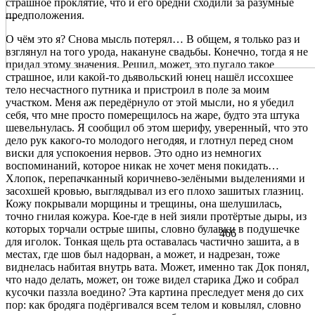
страшное проклятие, что и его бредни сходили за разумные
предположения.
—
О чём это я? Снова мысль потерял… В общем, я только раз и
взглянул на того урода, накануне свадьбы. Конечно, тогда я не
придал этому значения. Решил, может, это пугало такое
страшное, или какой-то дьявольский юнец нашёл иссохшее
тело несчастного путника и пристроил в поле за моим
участком. Меня аж передёрнуло от этой мысли, но я убедил
себя, что мне просто померещилось на жаре, будто эта штука
шевельнулась. Я сообщил об этом шерифу, уверенный, что это
дело рук какого-то молодого негодяя, и глотнул перед сном
виски для успокоения нервов. Это одно из немногих
воспоминаний, которое никак не хочет меня покидать…
Хлопок, перепачканный коричнево-зелёными выделениями и
засохшей кровью, выглядывал из его плохо зашитых глазниц.
Кожу покрывали морщины и трещины, она шелушилась,
точно гнилая кожура. Кое-где в ней зияли протёртые дыры, из
которых торчали острые шипы, словно булавки в подушечке
466
для иголок. Тонкая щель рта оставалась частично зашита, а в
местах, где шов был надорван, а может, и надрезан, тоже
виднелась набитая внутрь вата. Может, именно так Док понял,
что надо делать, может, он тоже видел старика Джо и собрал
кусочки паззла воедино? Эта картина преследует меня до сих
пор: как бродяга подёргивался всем телом и ковылял, словно