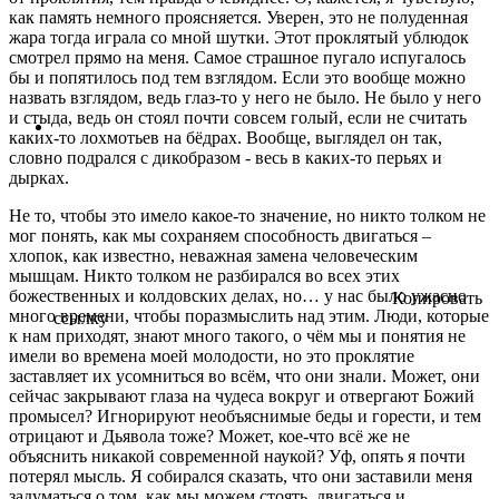
как память немного проясняется. Уверен, это не полуденная
жара тогда играла со мной шутки. Этот проклятый ублюдок
смотрел прямо на меня. Самое страшное пугало испугалось
бы и попятилось под тем взглядом. Если это вообще можно
назвать взглядом, ведь глаз-то у него не было. Не было у него
и стыда, ведь он стоял почти совсем голый, если не считать
каких-то лохмотьев на бёдрах. Вообще, выглядел он так,
словно подрался с дикобразом ‑ весь в каких-то перьях и
дырках.
Не то, чтобы это имело какое-то значение, но никто толком не
мог понять, как мы сохраняем способность двигаться –
хлопок, как известно, неважная замена человеческим
мышцам. Никто толком не разбирался во всех этих
божественных и колдовских делах, но… у нас было ужасно
Копировать
много времени, чтобы поразмыслить над этим. Люди, которые
ссылку
к нам приходят, знают много такого, о чём мы и понятия не
имели во времена моей молодости, но это проклятие
заставляет их усомниться во всём, что они знали. Может, они
сейчас закрывают глаза на чудеса вокруг и отвергают Божий
промысел? Игнорируют необъяснимые беды и горести, и тем
отрицают и Дьявола тоже? Может, кое-что всё же не
объяснить никакой современной наукой? Уф, опять я почти
потерял мысль. Я собирался сказать, что они заставили меня
задуматься о том, как мы можем стоять, двигаться и