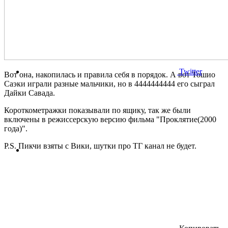
Twitter
Вот она, накопилась и правила себя в порядок. А вот Тошио
Саэки играли разные мальчики, но в 4444444444 его сыграл
Дайки Савада.
Короткометражки показывали по ящику, так же были
включены в режиссерскую версию фильма "Проклятие(2000
года)".
P.S. Пикчи взяты с Вики, шутки про ТГ канал не будет.