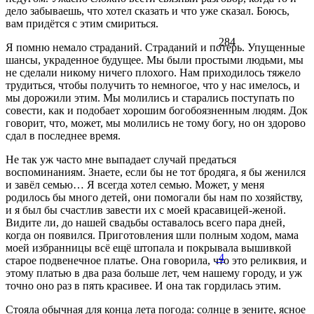
дело забываешь, что хотел сказать и что уже сказал. Боюсь,
вам придётся с этим смириться.
284
Я помню немало страданий. Страданий и потерь. Упущенные
шансы, украденное будущее. Мы были простыми людьми, мы
не сделали никому ничего плохого. Нам приходилось тяжело
трудиться, чтобы получить то немногое, что у нас имелось, и
мы дорожили этим. Мы молились и старались поступать по
совести, как и подобает хорошим богобоязненным людям. Док
говорит, что, может, мы молились не тому богу, но он здорово
сдал в последнее время.
Не так уж часто мне выпадает случай предаться
воспоминаниям. Знаете, если бы не тот бродяга, я бы женился
и завёл семью… Я всегда хотел семью. Может, у меня
родилось бы много детей, они помогали бы нам по хозяйству,
и я был бы счастлив завести их с моей красавицей-женой.
Видите ли, до нашей свадьбы оставалось всего пара дней,
когда он появился. Приготовления шли полным ходом, мама
моей избранницы всё ещё штопала и покрывала вышивкой
4
старое подвенечное платье. Она говорила, что это реликвия, и
этому платью в два раза больше лет, чем нашему городу, и уж
точно оно раз в пять красивее. И она так гордилась этим.
Стояла обычная для конца лета погода: солнце в зените, ясное