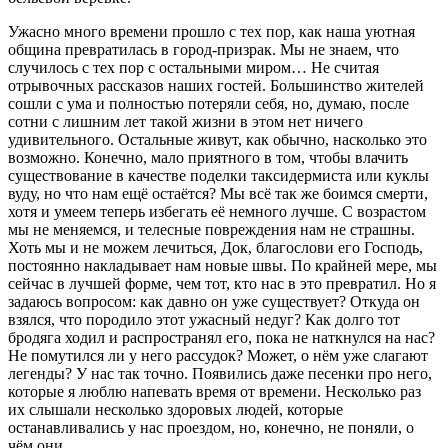
Ужасно много времени прошло с тех пор, как наша уютная
община превратилась в город-призрак. Мы не знаем, что
случилось с тех пор с остальными миром… Не считая
отрывочных рассказов наших гостей. Большинство жителей
сошли с ума и полностью потеряли себя, но, думаю, после
сотни с лишним лет такой жизни в этом нет ничего
удивительного. Остальные живут, как обычно, насколько это
возможно. Конечно, мало приятного в том, чтобы влачить
существование в качестве поделки таксидермиста или куклы
вуду, но что нам ещё остаётся? Мы всё так же боимся смерти,
хотя и умеем теперь избегать её немного лучше. С возрастом
мы не меняемся, и телесные повреждения нам не страшны.
Хоть мы и не можем лечиться, Док, благослови его Господь,
постоянно накладывает нам новые швы. По крайней мере, мы
сейчас в лучшей форме, чем тот, кто нас в это превратил. Но я
задаюсь вопросом: как давно он уже существует? Откуда он
взялся, что породило этот ужасный недуг? Как долго тот
бродяга ходил и распространял его, пока не наткнулся на нас?
Не помутился ли у него рассудок? Может, о нём уже слагают
легенды? У нас так точно. Появились даже песенки про него,
которые я люблю напевать время от времени. Несколько раз
их слышали несколько здоровых людей, которые
останавливались у нас проездом, но, конечно, не поняли, о
чём они.