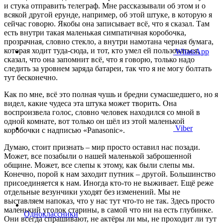
и стука отправить телеграф. Мне рассказывали об этом и о
всякой другой ерунде, например, об этой штуке, в которую я
сейчас говорю. Якобы она записывает всё, что я сказал. Там
есть внутри такая маленькая симпатичная коробочка,
прозрачная, словно стекло, а внутри намотана черная бумага,
которая ходит туда-сюда, и тот, кто умел ей пользоваться,
WhatsApp
сказал, что она запомнит всё, что я говорю, только надо
следить за уровнем заряда батареи, так что я не могу болтать
тут бесконечно.
Как по мне, всё это полная чушь и бредни сумасшедшего, но я
видел, какие чудеса эта штука может творить. Она
воспроизвела голос, словно человек находился со мной в
одной комнате, вот только он шёл из этой маленькой
Viber
коробочки с надписью «Panasonic».
Думаю, стоит признать – мир просто оставил нас позади.
Может, все позабыли о нашей маленькой заброшенной
общине. Может, все слепы к этому, как были слепы мы.
Конечно, порой к нам заходит путник – другой. Большинство
присоединяется к нам. Иногда кто-то не выживает. Ещё реже
отдельные везунчики уходят без изменений. Мы не
выставляем напоказ, что у нас тут что-то не так. Здесь просто
маленький уголок старины, в самой что ни на есть глубинке.
Одноклассники
Они всегда спрашивают, не актёры ли мы, не проходит ли тут