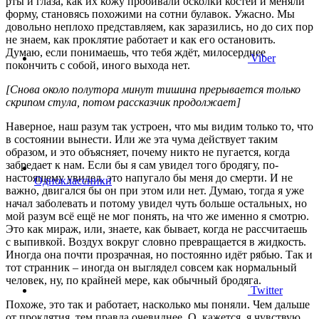
рты и глаза, как их кожу пробивали осколки костей и меняли
форму, становясь похожими на сотни булавок. Ужасно. Мы
довольно неплохо представляем, как заразились, но до сих пор
не знаем, как проклятие работает и как его остановить.
Думаю, если понимаешь, что тебя ждёт, милосерднее
Viber
покончить с собой, иного выхода нет.
[Снова около полутора минут тишина прерывается только
скрипом стула, потом рассказчик продолжает]
Наверное, наш разум так устроен, что мы видим только то, что
в состоянии вынести. Или же эта чума действует таким
образом, и это объясняет, почему никто не пугается, когда
забредает к нам. Если бы я сам увидел того бродягу, по-
настоящему увидел, это напугало бы меня до смерти. И не
Одноклассники
важно, двигался бы он при этом или нет. Думаю, тогда я уже
начал заболевать и потому увидел чуть больше остальных, но
мой разум всё ещё не мог понять, на что же именно я смотрю.
Это как мираж, или, знаете, как бывает, когда не рассчитаешь
с выпивкой. Воздух вокруг словно превращается в жидкость.
Иногда она почти прозрачная, но постоянно идёт рябью. Так и
тот странник – иногда он выглядел совсем как нормальный
человек, ну, по крайней мере, как обычный бродяга.
Twitter
Похоже, это так и работает, насколько мы поняли. Чем дальше
от проклятия, тем правда очевиднее. О, кажется, я чувствую,