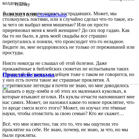
колдовство.
ссылку
Я оказался в числе первых пострадавших. Может, мы
19.09.2023
00:00
Lifeman
Юмор
столкнулись локтями, или я случайно сделал что-то такое, из-
за чего он выбрал меня мишенью? Или он просто
приревновал меня к моей женщине? До сих пор гадаю. Как
бы то ни было, в день моей свадьбы все страшно
перепугались и поняли, что происходит что-то неладное.
Видите ли, мне нездоровилось не только от переживаний или
простуды.
Никто никогда не слышал об этой болезни. Даже
прокажённые в библейских сюжетах не испытывали таких
Проклятие ведьмы
страданий. В сказках индейцев тоже о таком не говорится, но
у них есть почти такие же страшные проклятия. А
негритянские легенды я почти не знаю, но мне доводилось
слышать о вуду-зомби и об этих их маленьких куколках, в
которые втыкают иголки. Их куклы отчасти напоминают мне
нас самих. Может, он наложил какое-то новое проклятие, что-
то вроде смеси всего этого? Может, он изучал эти тёмные
науки, чтобы отомстить за свою семью? Кто же скажет…
Всё, что мне известно, так это то, что мы ощутили это
проклятие на себе. Не знаю, почему, не знаю, за что, но мы
были прокляты.