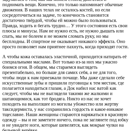
поднимать вещи. Конечно, это только напоминает обычные
движения. В наших телах не осталось костей, но если
сосредоточиться на задаче, то конечность становится
достаточно твёрдой, чтобы ей можно было пользоваться.
Правда, ходить и бегать трудно… У этого состояния есть свои
плюсы и минусы. Нам не нужно есть, не нужно дышать или
спать, мы не болеем и не можем сломать руку, но мы
бесплодны. И спиртное не оказывает никакого эффекта. Оно
просто позволяет нам приятнее пахнуть, когда приходят гости.
А чтобы кожа оставалась эластичной, приходится натирать её
специальными маслами. Вот только из-за них мы ужасно
боимся огня. В общем, мы стараемся выглядеть
презентабельно, но больше для самих себя, а не для того,
чтобы люди к нам приезжали почаще. Мы даже сделали себе
искусственные зубы и пришили пуговицы к тем местам, где
полагается находиться глазам, а Док набил нас ватой как
следует, чтобы мы не выглядели такими же жалкими и
шатающимися, как тот бродяга. Никто из нас не хочет
походить на выползшее из могилы убожество или жертву
таксидермиста, у нас сохранились гордость и какое-никакое
тщеславие. Наши женщины стараются наряжаться в красивую
одежду – вы и не заметите ничего, пока не заглянете под юбку
и не увидите ноги, которые шевелятся, как мокрые чулки на
бельевой верёвке.