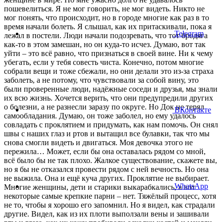
пошевелиться. Я не мог говорить, не мог видеть. Никто не
мог понять, что происходит, но в городе многие как раз в то
время начали болеть. Я слышал, как их притаскивали, пока я
Telegram
лежал в постели. Люди начали подозревать, что тот бродяга
как-то в этом замешан, но он куда-то исчез. Думаю, вот так
уйти – это всё равно, что признаться в своей вине. Ни к чему
убегать, если у тебя совесть чиста. Конечно, потом многие
собрали вещи и тоже сбежали, но они делали это из-за страха
заболеть, а не потому, что чувствовали за собой вину, это
были проверенные люди, надёжные соседи и друзья, мы знали
их всю жизнь. Хочется верить, что они предупредили других
о болезни, а не разнесли заразу по округе. Но Док не терял
ВКонтакте
самообладания. Думаю, он тоже заболел, но ему удалось
совладать с проклятием и придумать, как нам помочь. Он снял
швы с наших глаз и ртов и вытащил все булавки, так что мы
снова смогли видеть и двигаться. Моя девочка этого не
пережила… Может, если бы она оставалась рядом со мной,
всё было бы не так плохо. Жалкое существование, скажете вы,
но я бы не отказался провести рядом с ней вечность. Но она
не выжила. Она и ещё куча других. Проклятие не выбирает.
WhatsApp
Многие женщины, дети и старики выкарабкались, а вот
некоторые самые крепкие парни – нет. Тяжёлый процесс, хотя
не то, чтобы я хорошо его запомнил. Но я видел, как страдали
другие. Видел, как из их плоти выползали вены и зашивали