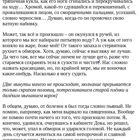
тряпичная кукла, как его ноги сгибались и перекручивались
на ходу… Хромой, какой-то сдувшийся и перекошенный, с
провалившимся лицом, со сморщенными пальцами, усохший,
словно чернослив… Думаю, когда-то он промочил свою
ватную набивку.
Может, так всё и произошло – он окунулся в ручей, из
которого мы все набирали питьевую воду? А уж как от него
воняло на жаре, боже мой! От такого запаха и стервятник
рухнет в обморок. Хотя, думаю, сейчас я выгляжу не лучше.
Да чего там, все мы сейчас ничем не лучше него, разве что
5
стараемся сохранять тела в сухости и чистоте. Нас сложно
назвать красавцами, но, по крайней мере, мы не вонючки
какие-нибудь. Насколько я могу судить.
[Две минуты ничего не происходит, молчание прерывается
только скрипом половиц, потрескиванием старой плёнки и
далёким мычанием коров]
В общем, думаю, от болезни я был тогда словно пьяный. Не
помню, например, как меня вырвало на священника. Вообще
не помню почти ничего из того, что произошло потом. Я,
конечно, удивился, очнувшись в кабинете Дока, но решил,
что, может, упал в обморок и ударился головой. Не каждый
день случается жениться на самой непорочной и славной
женщине в мире. Но мне ужасно долго не удавалось