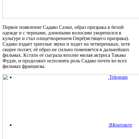
Первое появление Садако Саэки, образ призрака в белой
одежде и с черными, длинными волосами укоренился в
культуре и стал олицетворением Онрё(мстящего призрака).
Садако издает хриплые звуки и ходит на четвереньках, хотя
скорее ползет, её образ не сильно поменяется в дальнейших
фильмах. Кстати её сыграла вполне милая актриса Такако
Фудзи, и продолжит исполнять роль Садако почти во всех
фильмах франшизы.
Telegram
ВКонтакте