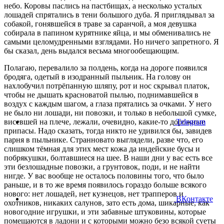
небо. Коровы паслись на пастбищах, а несколько усталых
лошадей спрятались в тени большого дуба. Я приглядывал за
собакой, гонявшейся в траве за саранчой, а моя девушка
собирала в папином курятнике яйца, и мы обменивались не
самыми целомудренными взглядами. Но ничего запретного. Я
бы сказал, день выдался весьма многообещающим.
Полагаю, перевалило за полдень, когда на дороге появился
бродяга, одетый в изодранный пыльник. На голову он
нахлобучил потрёпанную шляпу, рот и нос скрывал платок,
чтобы не дышать красноватой пылью, поднимавшейся в
воздух с каждым шагом, а глаза прятались за очками. У него
не было ни лошади, ни повозки, и только в небольшой сумке,
висевшей на плече, лежали, очевидно, какие-то дорожные
Telegram
припасы. Надо сказать, тогда никто не удивился бы, завидев
парня в пыльнике. Странновато выглядели, разве что, его
слишком тёмная для этих мест кожа да индейские бусы и
побрякушки, болтавшиеся на шее. В наши дни у вас есть все
эти безлошадные повозки, а грунтовок, поди, и не найти
нигде. У вас вообще не осталось половины того, что было
раньше, и в то же время появилось гораздо больше всякого
нового: нет лошадей, нет кузнецов, нет трапперов и
ВКонтакте
охотников, никаких салунов, зато есть дома, шикарные, как
новогодние игрушки, и эти забавные штуковины, которые
помещаются в ладони и с которыми можно безо всякой суеты