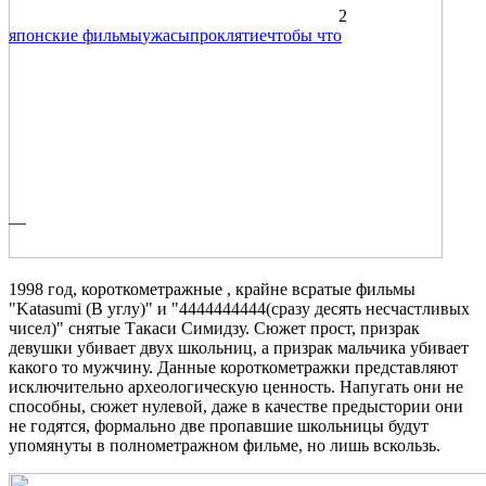
2
японские фильмы
ужасы
проклятие
чтобы что
—
1998 год, короткометражные , крайне всратые фильмы
"Katasumi (В углу)" и "4444444444(сразу десять несчастливых
чисел)" снятые Такаси Симидзу. Сюжет прост, призрак
девушки убивает двух школьниц, а призрак мальчика убивает
какого то мужчину. Данные короткометражки представляют
исключительно археологическую ценность. Напугать они не
способны, сюжет нулевой, даже в качестве предыстории они
не годятся, формально две пропавшие школьницы будут
упомянуты в полнометражном фильме, но лишь вскользь.