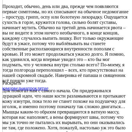
Проходит, обычно, день или два, прежде чем появляются
первые симптомы, но их списывают на обычное недомогание
– простуду, грипп, оспу или болотную лихорадку. Ощущается
сухость в горле, кружится голова, сильно болят суставы,
начинает мутить. Обычно на третий день начинается рвота –
вы не видите в этом ничего необычного, в конце концов,
каждому случалось выпить лишку. Вот только окружающие
будут в ужасе, потому что выблёвывать вы станете
собственные расползающиеся внутренности пополам с
кровью. И это может продолжаться ужасно долго. Я помню,
как удивился, когда впервые увидел это – кто бы мог
подумать, что у человека внутри столько всего? По-моему, я
тогда полгорода переполошил – всех, кто присутствовал на
нашей скромной свадьбе. Наверняка её папаша и священник
всё поняли уже тогда.
Раскрыть
юмор
ведьма
проклятие
Док помогал нам с самого начала. Он придерживался
дурацкой идеи, что наши кости разламываются и протыкают
кожу изнутри, пока тело не станет похоже на подушечку для
иголок, и именно поэтому поначалу так сложно двигаться…
Мышцы каким-то образом превращаются в ватную массу,
которая нас наполняет, а вены формируют швы, потому что
мы уж точно не пытались их вырывать, но они оказывались
не там, где положено. Хотя, пожалуй, настолько уж это было