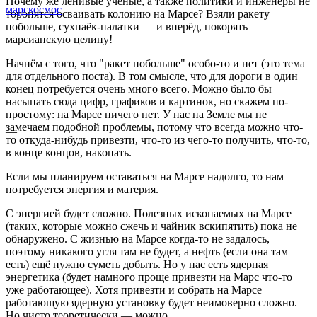
Почему же ленивые учёные, а также политики и инженеры не
марс
космос
торопятся осваивать колонию на Марсе? Взяли ракету
побольше, сухпаёк-палатки — и вперёд, покорять
марсианскую целину!
Начнём с того, что "ракет побольше" особо-то и нет (это тема
для отдельного поста). В том смысле, что для дороги в один
конец потребуется очень много всего. Можно было бы
насыпать сюда цифр, графиков и картинок, но скажем по-
простому: на Марсе ничего нет. У нас на Земле мы не
замечаем подобной проблемы, потому что всегда можно что-
—
то откуда-нибудь привезти, что-то из чего-то получить, что-то,
в конце концов, накопать.
Если мы планируем оставаться на Марсе надолго, то нам
потребуется энергия и материя.
С энергией будет сложно. Полезных ископаемых на Марсе
(таких, которые можно сжечь и чайник вскипятить) пока не
обнаружено. С жизнью на Марсе когда-то не задалось,
поэтому никакого угля там не будет, а нефть (если она там
есть) ещё нужно суметь добыть. Но у нас есть ядерная
энергетика (будет намного проще привезти на Марс что-то
уже работающее). Хотя привезти и собрать на Марсе
работающую ядерную установку будет неимоверно сложно.
Но чисто теоретически — можно.