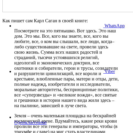
Как пишет сам Карл Саган в своей книге:
WhatsApp
Посмотрите на это пятнышко. Вот здесь. Это наш
дом. Это мы. Все, кого вы знаете, все, кого вы
любите, все, о ком вы слышали, все люди, когда–
либо существовавшие на свете, провели здесь
свою жизнь. Сумма всех наших радостей и
страданий, тысячи устоявшихся религий,
идеологий и экономических доктрин, все
охотники и собиратели, герои и трусы, созидатели
Viber
и разрушители цивилизаций, все короли и
крестьяне, влюбленные пары, матери и отцы, дети,
полные надежд, изобретатели и исследователи,
моральные авторитеты, беспринципные политики,
все «суперзвезды» и «великие вожди», все святые
и грешники в истории нашего вида жили здесь –
на пылинке, зависшей в луче света.
Земля – очень маленькая площадка на бескрайней
космической арене. Вдумайтесь, какие реки крови
Одноклассники
пролили все эти генералы и императоры, чтобы (в
триумфе и славе) на миг стать властелинами