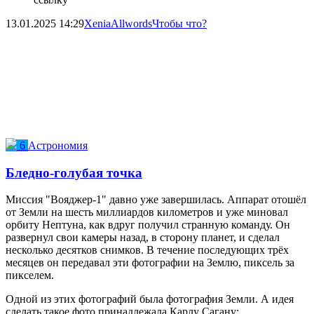
13.01.2025
14:29
XeniaAllwords
Чтобы что?
6
Астрономия
Бледно-голубая точка
Миссия "Вояджер-1" давно уже завершилась. Аппарат отошёл
от Земли на шесть миллиардов километров и уже миновал
орбиту Нептуна, как вдруг получил странную команду. Он
развернул свои камеры назад, в сторону планет, и сделал
несколько десятков снимков. В течение последующих трёх
месяцев он передавал эти фотографии на Землю, пиксель за
пикселем.
Одной из этих фотографий была фотография Земли. А идея
сделать такое фото принадлежала Карлу Сагану: