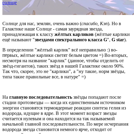
солнце
Солнце для нас, землян, очень важно (
спасибо, Кэп
). Но в
Галактике наше Солнце - самая заурядная звезда,
принадлежащая к классу
жёлтых карликов
(жёлтые карлики
ещё называют "
звездами спектрального класса G
",
G star
).
В определении "жёлтый карлик" всё неправильно :) во-
—
первых, жёлтые карлики светят белым цветом =) Во-вторых,
несмотря на название "карлик" (данное, чтобы отделить от
звёзд-гигантов), таких звёзд в нашей Галактике около 90%.
Так что, скорее, это не "карлики", а "ну такие, норм звёзды,
типа такие правильные все, в натуре" =)
На
главную последовательность
звёзды попадают после
стадии протозвезды — когда их единственным источником
энергии становятся термоядерные реакции синтеза гелия из
водорода, идущие в ядре. В этот момент возраст звезды
считается нулевым и она находится на так называемой
начальной главной последовательности. По мере исчерпания
водорода звезда становится немного ярче, отходит от