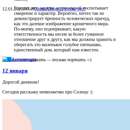
Говорят, что занятие астрономией воспитывает
12.01.2025
03:49
XeniaAllwords
Чтобы что?
смирение и характер. Вероятно, ничто так не
демонстрирует бренность человеческих причуд,
как это далекое изображение крошечного мира.
По-моему, оно подчеркивает, какую
ответственность мы несем за более гуманное
отношение друг к другу, как мы должны хранить и
оберегать это маленькое голубое пятнышко,
единственный дом, который нам известен.
6
Астрономия
Тут комментировать — только портить =)
12 января
Дорогой дневник!
Сегодня расскажу немножечко про Солнце :)