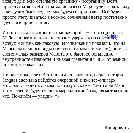
воздух да и всю остальную органику / неорганику. Везти
придётся
много
. Но из-за малой массы Марс будет терять воду
с воздухом быстрее, чем мы будем её привозить. Всё будет
просто улетучиваться в космос, солнечный ветер постепенно
сдует всё привезённое.
И вот в этом-то и кроется главная проблема: из-за того, что
Twitter
Марс слишком мал, он не сможет удержать на себе воду,
воздух и жизнь как таковую. Исследования показали, что на
Марсе было много воды и воздуха (и зачатки жизни), но из-за
своих малых размеров Марс (а это быстрое остывание
внутренностей планеты и низкая гравитация, 38% от земной)
не смог удержать их.
Но на самом деле всё это не имеет значения, ведь в истории
Земли наверняка найдётся очередной инженер-олигарх,
который стукнет кулаком по столу и скажет "летим на Марс!".
И полетит. И будет строить марсианские базы, несмотря ни на
что. Поживём — увидим =)
Копировать
ссылку