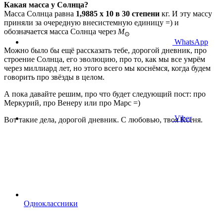
Какая масса у Солнца?
Масса Солнца равна
1,9885 x 10 в 30 степени
кг. И эту массу
приняли за очередную внесистемную единицу =) и
обозначается масса Солнца через
M
⊙
WhatsApp
Можно было бы ещё рассказать тебе, дорогой дневник, про
строение Солнца, его эволюцию, про то, как мы все умрём
через миллиард лет, но этого всего мы коснёмся, когда будем
говорить про звёзды в целом.
А пока давайте решим, про что будет следующий пост: про
Меркурий, про Венеру или про Марс =)
Viber
Вот такие дела, дорогой дневник. С любовью, твоя Ксеня.
Одноклассники