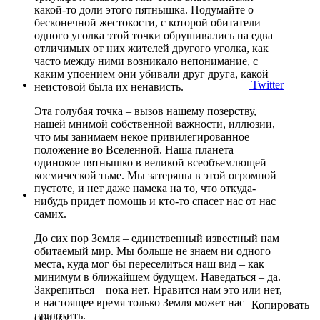
какой-то доли этого пятнышка. Подумайте о
бесконечной жестокости, с которой обитатели
одного уголка этой точки обрушивались на едва
отличимых от них жителей другого уголка, как
часто между ними возникало непонимание, с
каким упоением они убивали друг друга, какой
Twitter
неистовой была их ненависть.
Эта голубая точка – вызов нашему позерству,
нашей мнимой собственной важности, иллюзии,
что мы занимаем некое привилегированное
положение во Вселенной. Наша планета –
одинокое пятнышко в великой всеобъемлющей
космической тьме. Мы затеряны в этой огромной
пустоте, и нет даже намека на то, что откуда-
нибудь придет помощь и кто-то спасет нас от нас
самих.
До сих пор Земля – единственный известный нам
обитаемый мир. Мы больше не знаем ни одного
места, куда мог бы переселиться наш вид – как
минимум в ближайшем будущем. Наведаться – да.
Закрепиться – пока нет. Нравится нам это или нет,
в настоящее время только Земля может нас
Копировать
приютить.
ссылку