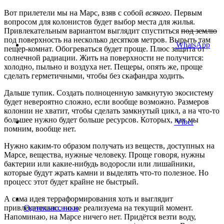
Вот прилетели мы на Марс, взяв с собой
всякого
. Первым
вопросом для колонистов будет выбор места для жилья.
Привлекательным вариантом выглядит спуститься
под землю
под поверхность на несколько десятков метров. Вырыть там
WhatsApp
пещер-комнат. Обогреваться будет проще. Плюс защита от
солнечной радиации. Жить на поверхности не получится:
холодно, пыльно и воздуха нет. Пещеры, опять же, проще
сделать герметичными, чтобы без скафандра ходить.
Дальше тупик. Создать полноценную замкнутую экосистему
будет невероятно сложно, если вообще возможно. Размеров
колонии не хватит, чтобы сделать замкнутый цикл, а на что-то
большее нужно будет больше ресурсов. Которых, как мы
Viber
помним, вообще нет.
Нужно каким-то образом получать из веществ, доступных на
Марсе, вещества, нужные человеку. Проще говоря, нужны
бактерии или какие-нибудь водоросли или лишайники,
которые будут жрать камни и выделять что-то полезное. Но
процесс этот будет крайне не быстрый.
А сама идея терраформирования хоть и выглядит
привлекательно, но не реализуема на текущий момент.
Одноклассники
Напоминаю, на Марсе ничего нет. Придётся везти воду,