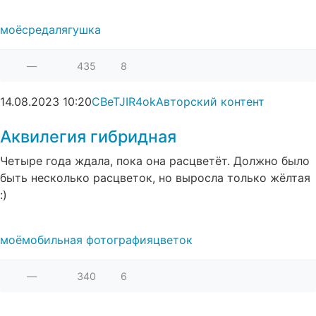
моё
среда
лягушка
—
435
8
14.08.2023
10:20
CBeTJIR4ok
Авторский контент
Аквилегия гибридная
Четыре года ждала, пока она расцветёт. Должно было
быть несколько расцветок, но выросла только жёлтая
:)
моё
мобильная фотография
цветок
—
340
6