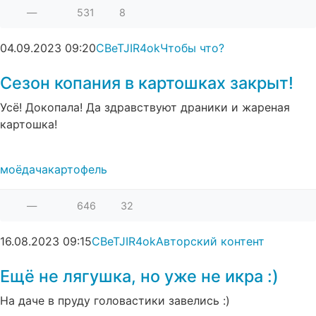
—
531
8
04.09.2023
09:20
CBeTJIR4ok
Чтобы что?
Сезон копания в картошках закрыт!
Усё! Докопала! Да здравствуют драники и жареная
картошка!
моё
дача
картофель
—
646
32
16.08.2023
09:15
CBeTJIR4ok
Авторский контент
Ещё не лягушка, но уже не икра :)
На даче в пруду головастики завелись :)