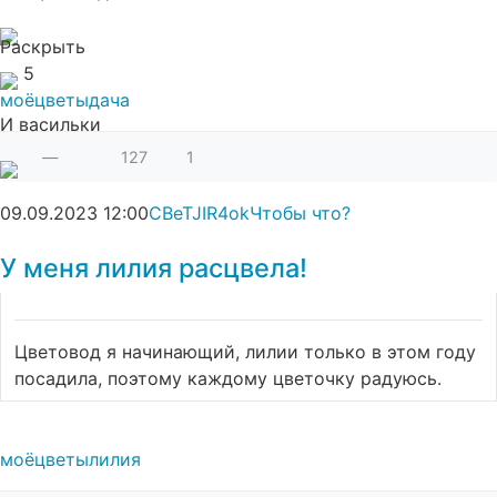
Раскрыть
5
моё
цветы
дача
И васильки
—
127
1
09.09.2023
12:00
CBeTJIR4ok
Чтобы что?
У меня лилия расцвела!
Цветовод я начинающий, лилии только в этом году
посадила, поэтому каждому цветочку радуюсь.
моё
цветы
лилия