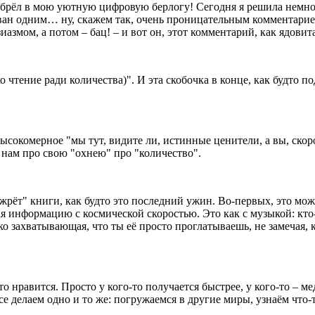
абрёл в мою уютную цифровую берлогу! Сегодня я решила немног
ан одним… ну, скажем так, очень проницательным комментарием 
змом, а потом – бац! – и вот он, этот комментарий, как ядовита
 чтение ради количества)". И эта скобочка в конце, как будто п
 высокомерное "мы тут, видите ли, истинные ценители, а вы, ско
ь нам про свою "охнею" про "количество".
 "жрёт" книги, как будто это последний ужин. Во-первых, это мож
ая информацию с космической скоростью. Это как с музыкой: кто
о захватывающая, что ты её просто проглатываешь, не замечая, к
 нравится. Просто у кого-то получается быстрее, у кого-то – мед
се делаем одно и то же: погружаемся в другие миры, узнаём что