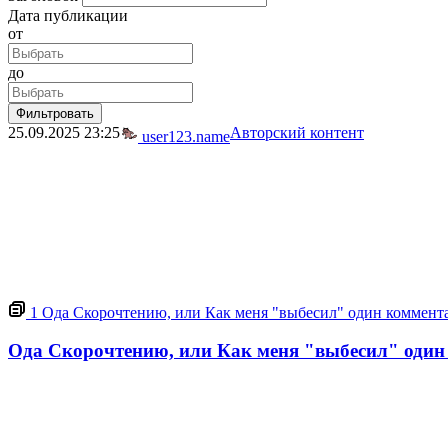
Дата публикации
от
до
Фильтровать
25.09.2025
23:25
Авторский контент
user123.name
1
Ода Скорочтению, или Как меня "выбесил" один коммента
Ода Скорочтению, или Как меня "выбесил" один 