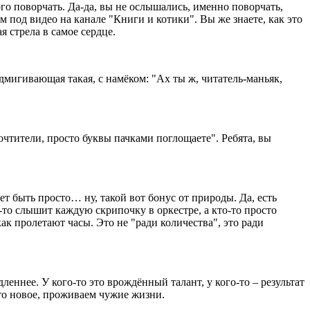
о поворчать. Да-да, вы не ослышались, именно поворчать,
под видео на канале "Книги и котики". Вы же знаете, как это
я стрела в самое сердце.
одмигивающая такая, с намёком: "Ах ты ж, читатель-маньяк,
рочтители, просто буквы пачками поглощаете". Ребята, вы
ет быть просто… ну, такой вот бонус от природы. Да, есть
-то слышит каждую скрипочку в оркестре, а кто-то просто
ак пролетают часы. Это не "ради количества", это ради
леннее. У кого-то это врождённый талант, у кого-то – результат
-то новое, проживаем чужие жизни.