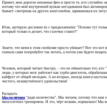
Привет, мои дорогие книжные феи и просто те, кто случайно з
потому что мой внутренний вулкан негодования был активиров
бывает: смотришь на других книголюбов, заряжаешься их энтузиа
Итак, цитирую дословно (и с придыханием): "Похоже тут только
который только и делает, что галочки ставит!"
Знаете, что меня в этом снобизме просто убивает? Вот это вот
сначала сами попробуйте так читать, а потом уже будете вещат
Человек, который читает быстро, – это не обязательно тот, кто
люди, у которых мозг работает как турбо-двигатель, обрабатыв
кайфует от общей мелодии. А во-вторых, иногда книга настольк
чистого, незамутнённого удовольствия!
Раскрыть
Мы не читаем "ради количества". Мы читаем, потому что нам это
книга
хейтеры
многолетних тренировок. И это, чёрт возьми, нормально! Мы в