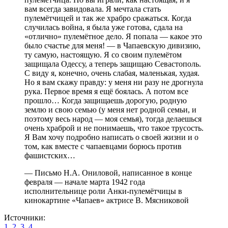
вам всегда завидовала. Я мечтала стать
пулемётчицей и так же храбро сражаться. Когда
случилась война, я была уже готова, сдала на
«отлично» пулемётное дело. Я попала — какое это
было счастье для меня! — в Чапаевскую дивизию,
ту самую, настоящую. Я со своим пулемётом
защищала Одессу, а теперь защищаю Севастополь.
С виду я, конечно, очень слабая, маленькая, худая.
Но я вам скажу правду: у меня ни разу не дрогнула
рука. Первое время я ещё боялась. А потом все
прошло… Когда защищаешь дорогую, родную
землю и свою семью (у меня нет родной семьи, и
поэтому весь народ — моя семья), тогда делаешься
очень храброй и не понимаешь, что такое трусость.
Я Вам хочу подробно написать о своей жизни и о
том, как вместе с чапаевцами борюсь против
фашистских…
— Письмо Н.А. Ониловой, написанное в конце
февраля — начале марта 1942 года
исполнительнице роли Анки-пулемётчицы в
кинокартине «Чапаев» актрисе В. Мясниковой
Источники:
1
,
2
,
3
,
4