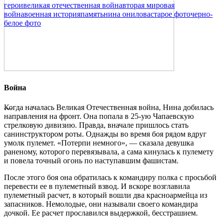
герои
великая отечественная война
вторая мировая
война
военная история
память
нина онилова
старое фото
черно-
белое фото
Война
Когда началась Великая Отечественная война, Нина добилась
—
направления на фронт. Она попала в 25-ую Чапаевскую
стрелковую дивизию. Правда, вначале пришлось стать
санинструктором роты. Однажды во время боя рядом вдруг
умолк пулемет. «Потерпи немного», — сказала девушка
раненому, которого перевязывала, а сама кинулась к пулемету
и повела точный огонь по наступавшим фашистам.
После этого боя она обратилась к командиру полка с просьбой
перевести ее в пулеметный взвод. И вскоре возглавила
пулеметный расчет, в который вошли два красноармейца из
запасников. Немолодые, они называли своего командира
дочкой. Ее расчет прославился выдержкой, бесстрашием.