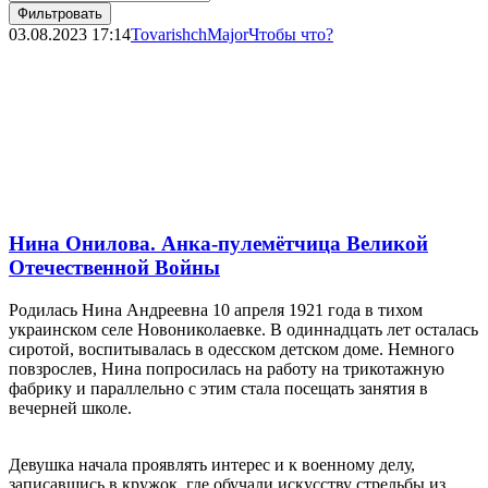
Фильтровать
03.08.2023
17:14
TovarishchMajor
Чтобы что?
Нина Онилова. Анка-пулемётчица Великой
Отечественной Войны
Родилась Нина Андреевна 10 апреля 1921 года в тихом
украинском селе Новониколаевке. В одиннадцать лет осталась
сиротой, воспитывалась в одесском детском доме. Немного
повзрослев, Нина попросилась на работу на трикотажную
фабрику и параллельно с этим стала посещать занятия в
вечерней школе.
Девушка начала проявлять интерес и к военному делу,
записавшись в кружок, где обучали искусству стрельбы из