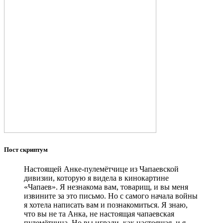
Пост скриптум
Настоящей Анке-пулемётчице из Чапаевской
дивизии, которую я видела в кинокартине
«Чапаев». Я незнакома вам, товарищ, и вы меня
извините за это письмо. Но с самого начала войны
я хотела написать вам и познакомиться. Я знаю,
что вы не та Анка, не настоящая чапаевская
пулемётчица. Но вы играли, как настоящая, и я