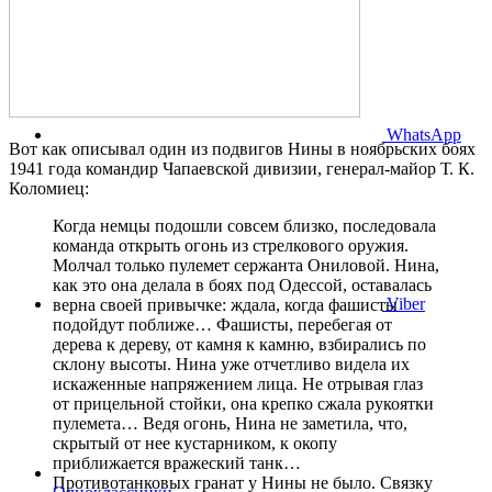
WhatsApp
Вот как описывал один из подвигов Нины в ноябрьских боях
1941 года командир Чапаевской дивизии, генерал-майор Т. К.
Коломиец:
Когда немцы подошли совсем близко, последовала
команда открыть огонь из стрелкового оружия.
Молчал только пулемет сержанта Ониловой. Нина,
как это она делала в боях под Одессой, оставалась
Viber
верна своей привычке: ждала, когда фашисты
подойдут поближе… Фашисты, перебегая от
дерева к дереву, от камня к камню, взбирались по
склону высоты. Нина уже отчетливо видела их
искаженные напряжением лица. Не отрывая глаз
от прицельной стойки, она крепко сжала рукоятки
пулемета… Ведя огонь, Нина не заметила, что,
скрытый от нее кустарником, к окопу
приближается вражеский танк…
Противотанковых гранат у Нины не было. Связку