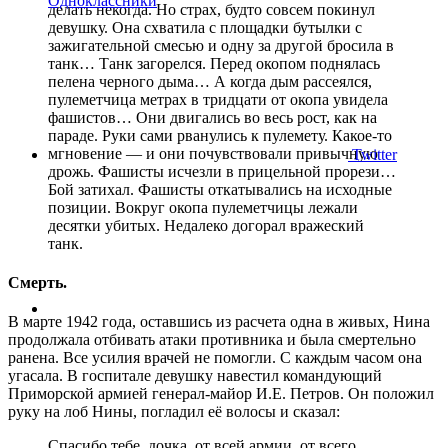
Одноклассники
делать некогда. Но страх, будто совсем покинул
девушку. Она схватила с площадки бутылки с
зажигательной смесью и одну за другой бросила в
танк… Танк загорелся. Перед окопом поднялась
пелена черного дыма… А когда дым рассеялся,
пулеметчица метрах в тридцати от окопа увидела
фашистов… Они двигались во весь рост, как на
параде. Руки сами рванулись к пулемету. Какое-то
мгновение — и они почувствовали привычную
Twitter
дрожь. Фашисты исчезли в прицельной прорези…
Бой затихал. Фашисты откатывались на исходные
позиции. Вокруг окопа пулеметчицы лежали
десятки убитых. Недалеко догорал вражеский
танк.
Смерть.
В марте 1942 года, оставшись из расчета одна в живых, Нина
продолжала отбивать атаки противника и была смертельно
ранена. Все усилия врачей не помогли. С каждым часом она
угасала. В госпитале девушку навестил командующий
Приморской армией генерал-майор И.Е. Петров. Он положил
руку на лоб Нины, погладил её волосы и сказал:
Спасибо тебе, дочка, от всей армии, от всего