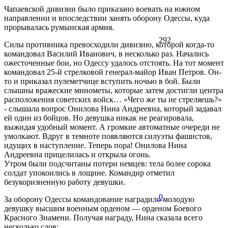
Чапаевской дивизии было приказано воевать на южном
направлении и впоследствии занять оборону Одессы, куда
прорывалась румынская армия.
292
Силы противника превосходили дивизию, которой когда-то
командовал Василий Иванович, в несколько раз. Начались
ожесточенные бои, но Одессу удалось отстоять. На тот момент
командовал 25-й стрелковой генерал-майор Иван Петров. Он-
то и приказал пулеметчице вступить ночью в бой. Были
слышны вражеские минометы, которые затем достигли центра
расположения советских войск… «Чего же ты не стреляешь?»
- слышала вопрос Онилова Нина Андреевна, который задавал
ей один из бойцов. Но девушка никак не реагировала,
выжидая удобный момент. А громкие автоматные очереди не
умолкают. Вдруг в темноте появляются силуэты фашистов,
идущих в наступление. Теперь пора! Онилова Нина
Андреевна прицелилась и открыла огонь.
Утром были подсчитаны потери немцев: тела более сорока
солдат упокоились в лощине. Командир отметил
безукоризненную работу девушки.
0
За оборону Одессы командование наградило молодую
девушку высшим военным орденом — орденом Боевого
Красного Знамени. Получая награду, Нина сказала всего
несколько слов: