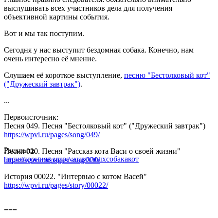
выслушивать всех участников дела для получения
объективной картины события.
Вот и мы так поступим.
Сегодня у нас выступит бездомная собака. Конечно, нам
очень интересно её мнение.
Слушаем её короткое выступление,
песню "Бестолковый кот"
("Дружеский завтрак")
.
...
Первоисточник:
Песня 049. Песня "Бестолковый кот" ("Дружеский завтрак")
https://wpvi.ru/pages/song/049/
Раскрыть
Песня 020. Песня "Рассказ кота Васи о своей жизни"
песня
ирония
в мире животных
собака
кот
https://wpvi.ru/pages/song/020/
История 00022. "Интервью с котом Васей"
https://wpvi.ru/pages/story/00022/
===