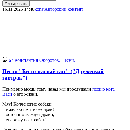
Фильтровать
16.11.2025
14:48
konst
Авторский контент
67
Константин Оборотов. Песни.
Песня "Бестолковый кот" ("Дружеский
завтрак")
Примерно месяц тому назад мы прослушали
песню кота
Васи
о его жизни.
Мяу! Колченогие собаки
Не желают жить без драк!
Постоянно жаждут драки,
Ненавижу всех собак!
Главное правило следователя: обязательно внимательно