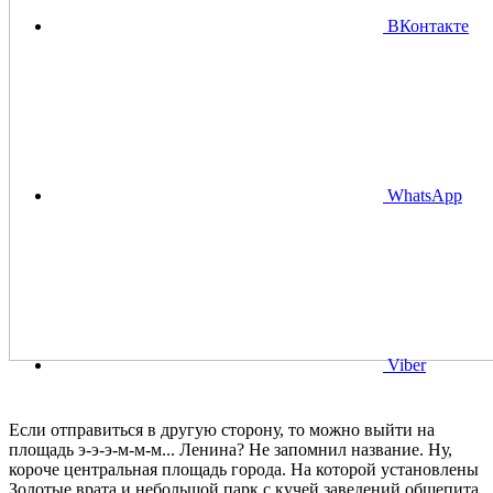
ВКонтакте
WhatsApp
Viber
Если отправиться в другую сторону, то можно выйти на
площадь э-э-э-м-м-м... Ленина? Не запомнил название. Ну,
короче центральная площадь города. На которой установлены
Золотые врата и небольшой парк с кучей заведений общепита