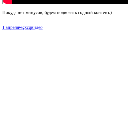
Покуда нет минусов, будем подвозить годный контент.)
1 апреля
wgxcq
видео
—