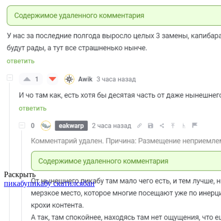
Раскрыть
пикабу
пикабу скатился
бан