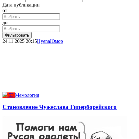
Дата публикации
от
до
Фильтровать
24.11.2025
20:15
Hyena
Юмор
53
Мемология
Становление Чужеслава Гиперборейского