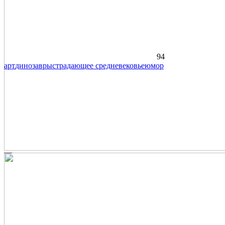
94
арт
динозавры
страдающее средневековье
юмор
—