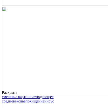
Раскрыть
смешные картинки
страдающее
средневековье
похищение
иисус