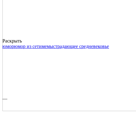
Раскрыть
юмор
юмор из сети
мемы
страдающее средневековье
—