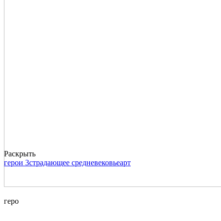
Раскрыть
герои 3
страдающее средневековье
арт
геро