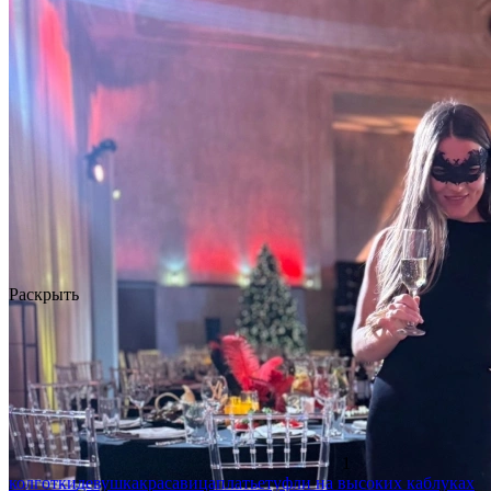
Раскрыть
1
колготки
девушка
красавица
платье
туфли на высоких каблуках