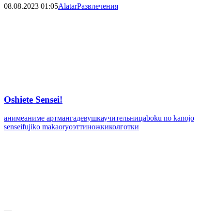
08.08.2023
01:05
Alatar
Развлечения
Oshiete Sensei!
аниме
аниме арт
манга
девушка
учительница
boku no kanojo
sensei
fujiko maka
oryo
этти
ножки
колготки
—