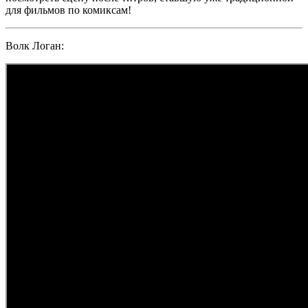
для фильмов по комиксам!
Волк Логан:
Раскрыть
видео
короткометражка
фантастика
росомаха
люди икс
викинги