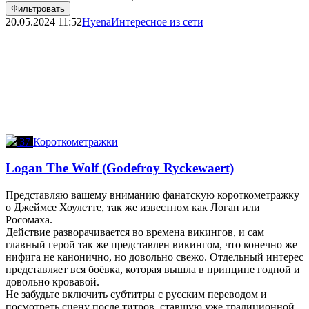
Фильтровать
20.05.2024
11:52
Hyena
Интересное из сети
37
Короткометражки
Logan The Wolf (Godefroy Ryckewaert)
Представляю вашему вниманию фанатскую короткометражку
о Джеймсе Хоулетте, так же известном как Логан или
Росомаха.
Действие разворачивается во времена викингов, и сам
главный герой так же представлен викингом, что конечно же
нифига не канонично, но довольно свежо. Отдельный интерес
представляет вся боёвка, которая вышла в принципе годной и
довольно кровавой.
Не забудьте включить субтитры с русским переводом и
посмотреть сцену после титров, ставшую уже традиционной