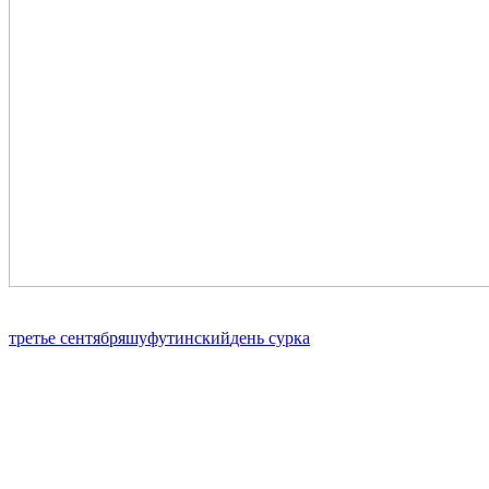
третье сентября
шуфутинский
день сурка