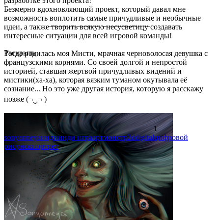
разработке этого проекта!
Безмерно вдохновляющий проект, который давал мне
возможность воплотить самые причудливые и необычные
идеи, а также ̶т̶в̶о̶р̶и̶т̶ь̶ ̶в̶с̶я̶к̶у̶ю̶ ̶н̶е̶с̶у̶с̶в̶е̶т̶и̶ц̶у̶ создавать
интересные ситуации для всей игровой команды!
Раскрыть
Тогда родилась моя Мисти, мрачная черноволосая девушка с
французскими корнями. Со своей долгой и непростой
историей, ставшая жертвой причудливых видений и
мистики(ха-ха), которая вязким туманом окутывала её
сознание... Но это уже другая история, которую я расскажу
позже (¬‿¬ )
1
sonyanneya
инди
инди игра
арт
монстр
2d
digital
цифровой
рисунок
портрет