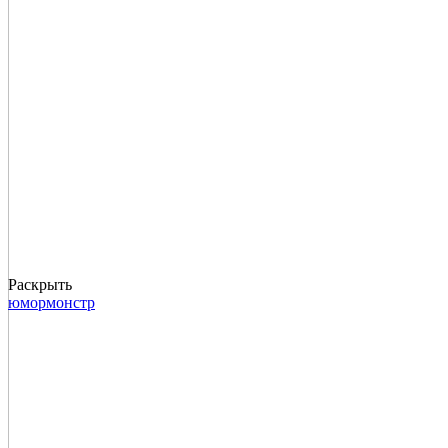
Раскрыть
юмор
монстр