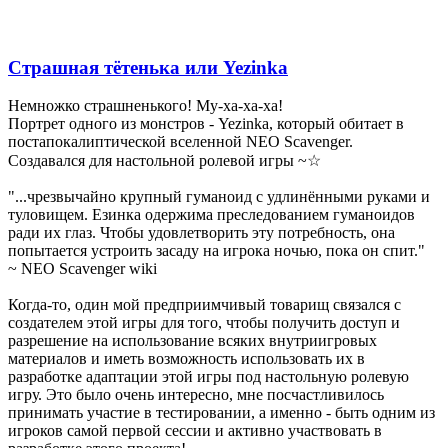
Страшная тётенька или Yezinka⁠⁠
Немножко страшненького! Му-ха-ха-ха!
Портрет одного из монстров - Yezinka, который обитает в
постапокалиптической вселенной NEO Scavenger.
Создавался для настольной ролевой игры ~☆
"...чрезвычайно крупный гуманоид с удлинёнными руками и
туловищем. Езинка одержима преследованием гуманоидов
ради их глаз. Чтобы удовлетворить эту потребность, она
попытается устроить засаду на игрока ночью, пока он спит."
~ NEO Scavenger wiki
Когда-то, один мой предприимчивый товарищ связался с
создателем этой игры для того, чтобы получить доступ и
разрешение на использование всяких внутриигровых
материалов и иметь возможность использовать их в
разработке адаптации этой игры под настольную ролевую
игру. Это было очень интересно, мне посчастливилось
принимать участие в тестировании, а именно - быть одним из
игроков самой первой сессии и активно участвовать в