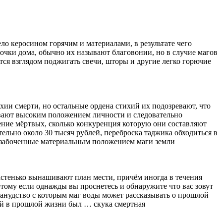
ело керосином горячим и материалами, в результате чего
лочки дома, обычно их называют благовонии, но в случие магов
ются взглядом поджигать свечи, шторы и другие легко горючие
хии смерти, но остальные ордена стихий их подозревают, что
ывают высоким положением личности и следовательно
ение мёртвых, сколько конкуренция которую они составляют
тельно около 30 тысяч рублей, переброска таджика обходиться в
е озабоченные материальным положением маги земли
астенько вынашивают план мести, причём иногда в течения
тому если однажды вы проснетесь и обнаружите что вас зовут
занудство с которым маг воды может рассказывать о прошлой
ый в прошлой жизни был … скука смертная