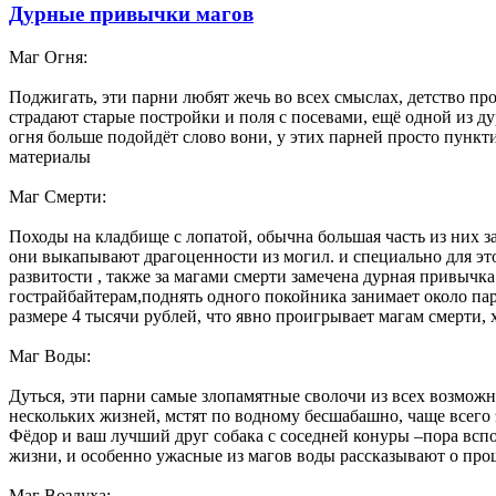
Дурные привычки магов
Маг Огня:
Поджигать, эти парни любят жечь во всех смыслах, детство про
страдают старые постройки и поля с посевами, ещё одной из д
огня больше подойдёт слово вони, у этих парней просто пункт
материалы
Маг Смерти:
Походы на кладбище с лопатой, обычна большая часть из них з
они выкапывают драгоценности из могил. и специально для э
развитости , также за магами смерти замечена дурная привычк
гострайбайтерам,поднять одного покойника занимает около пару
размере 4 тысячи рублей, что явно проигрывает магам смерти,
Маг Воды:
Дуться, эти парни самые злопамятные сволочи из всех возмож
нескольких жизней, мстят по водному бесшабашно, чаще всего 
Фёдор и ваш лучший друг собака с соседней конуры –пора всп
жизни, и особенно ужасные из магов воды рассказывают о про
Маг Воздуха: