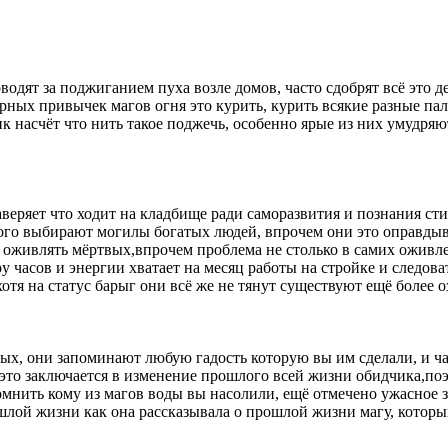
водят за поджиганием пуха возле домов, часто сдобрят всё это д
урных привычек магов огня это курить, курить всякие разные па
ик насчёт что нить такое поджечь, особенно ярые из них умудря
аверяет что ходит на кладбище ради саморазвития и познания сти
того выбирают могилы богатых людей, впрочем они это оправд
а оживлять мёртвых,впрочем проблема не столько в самих оживл
 часов и энергии хватает на месяц работы на стройке и следова
 хотя на статус барыг они всё же не тянут существуют ещё боле
ных, они запоминают любую гадость которую вы им сделали, и ч
это заключается в изменение прошлого всей жизни обидчика,поэ
омнить кому из магов воды вы насолили, ещё отмечено ужасное 
шлой жизни как она рассказывала о прошлой жизни магу, котор