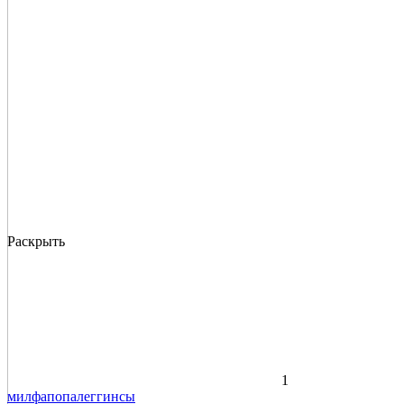
Раскрыть
1
милфа
попа
леггинсы