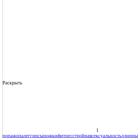
Раскрыть
1
попа
жопа
леггинсы
ножки
фитнес
стройная
сексуальность
длинны