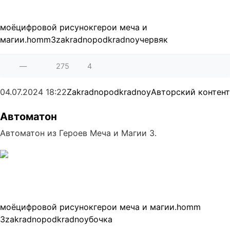
моё
цифровой рисунок
герои меча и
магии.
homm3
zakradnopodkradnoy
червяк
—
275
4
04.07.2024
18:22
Zakradnopodkradnoy
Авторский контент
Автоматон
Автоматон из Героев Меча и Магии 3.
моё
цифровой рисунок
герои меча и магии.
homm
3
zakradnopodkradnoy
бочка