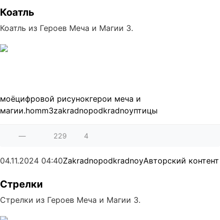
Коатль
Коатль из Героев Меча и Магии 3.
моё
цифровой рисунок
герои меча и
магии.
homm3
zakradnopodkradnoy
птицы
—
229
4
04.11.2024
04:40
Zakradnopodkradnoy
Авторский контент
Стрелки
Стрелки из Героев Меча и Магии 3.