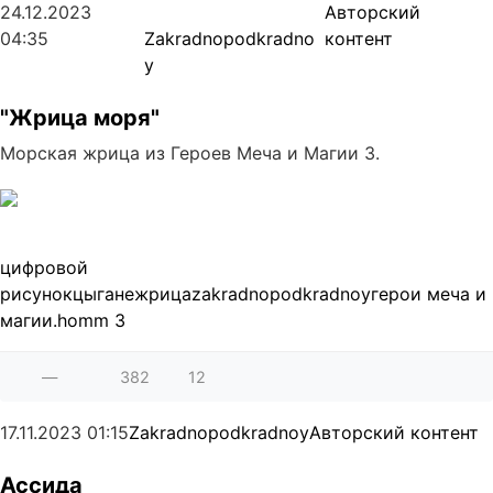
24.12.2023
Авторский
04:35
Zakradnopodkradno
контент
y
"Жрица моря"
Морская жрица из Героев Меча и Магии 3.
цифровой
рисунок
цыгане
жрица
zakradnopodkradnoy
герои меча и
магии.
homm 3
—
382
12
17.11.2023
01:15
Zakradnopodkradnoy
Авторский контент
Ассида