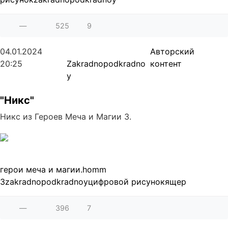
—
525
9
04.01.2024
Авторский
20:25
Zakradnopodkradno
контент
y
"Никс"
Никс из Героев Меча и Магии 3.
герои меча и магии.
homm
3
zakradnopodkradnoy
цифровой рисунок
ящер
—
396
7