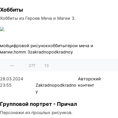
Хоббиты
Хоббиты из Героев Меча и Магии 3.
моё
цифровой рисунок
хоббиты
герои меча и
магии.
homm 3
zakradnopodkradnoy
—
277
13
28.03.2024
Авторский
23:55
Zakradnopodkradno
контент
y
Групповой портрет - Причал
Персонажи из прошлых рисунков.