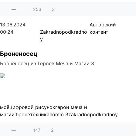
—
253
3
13.06.2024
Авторский
00:24
Zakradnopodkradno
контент
y
Броненосец
Броненосец из Героев Меча и Магии 3.
моё
цифровой рисунок
герои меча и
магии.
бронетехника
homm 3
zakradnopodkradnoy
—
147
2