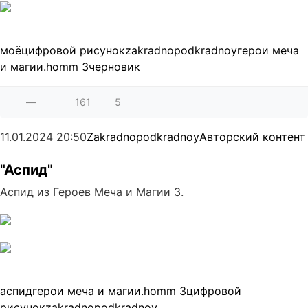
моё
цифровой рисунок
zakradnopodkradnoy
герои меча
и магии.
homm 3
черновик
—
161
5
11.01.2024
20:50
Zakradnopodkradnoy
Авторский контент
"Аспид"
Аспид из Героев Меча и Магии 3.
аспид
герои меча и магии.
homm 3
цифровой
рисунок
zakradnopodkradnoy