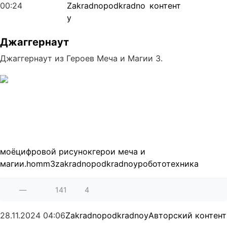
00:24
Zakradnopodkradno
контент
y
Джаггернаут
Джаггернаут из Героев Меча и Магии 3.
моё
цифровой рисунок
герои меча и
магии.
homm3
zakradnopodkradnoy
робототехника
—
141
4
28.11.2024
04:06
Zakradnopodkradnoy
Авторский контент