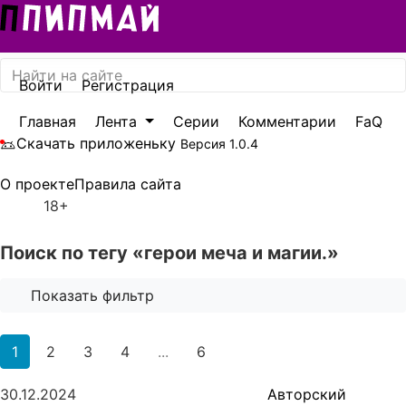
Войти
Регистрация
Главная
Лента
Серии
Комментарии
FaQ
Скачать приложеньку
Версия 1.0.4
Акцентный цвет
О проекте
Правила сайта
Бирюзовый
18+
Фон
Светлый
Поиск по тегу «герои меча и магии.»
Игровой блок на главной
Праздничное оформление
Показать фильтр
Для всех устройств
1
2
3
4
...
6
30.12.2024
Авторский