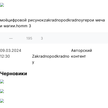
моё
цифровой рисунок
zakradnopodkradnoy
герои меча
и магии.
homm 3
—
195
3
09.03.2024
Авторский
12:30
Zakradnopodkradno
контент
y
Черновики