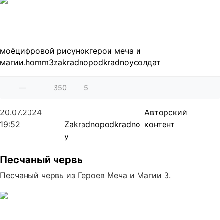
моё
цифровой рисунок
герои меча и
магии.
homm3
zakradnopodkradnoy
солдат
—
350
5
20.07.2024
Авторский
19:52
Zakradnopodkradno
контент
y
Песчаный червь
Песчаный червь из Героев Меча и Магии 3.