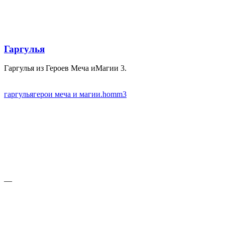
Гаргулья
Гаргулья из Героев Меча иМагии 3.
гаргулья
герои меча и магии.
homm3
—