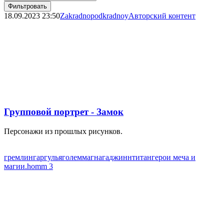
Фильтровать
18.09.2023
23:50
Zakradnopodkradnoy
Авторский контент
Групповой портрет - Замок
Персонажи из прошлых рисунков.
гремлин
гаргулья
голем
маг
нага
джинн
титан
герои меча и
магии.
homm 3