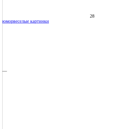
28
юмор
веселые картинки
—