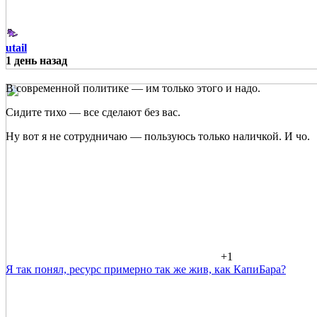
utail
1 день назад
В современной политике — им только этого и надо.
Сидите тихо — все сделают без вас.
Ну вот я не сотрудничаю — пользуюсь только наличкой. И чо.
+1
Я так понял, ресурс примерно так же жив, как КапиБара?