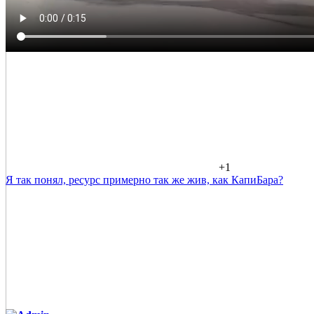
+1
Я так понял, ресурс примерно так же жив, как КапиБара?