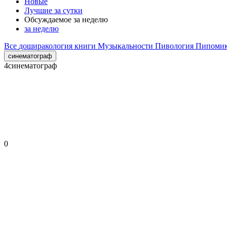
Новые
Лучшие за сутки
Обсуждаемое за неделю
за неделю
Все
доширакология
книги
Музыкальности
Пивология
Пипоми
синематограф
4
синематограф
0