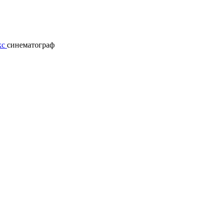
кс
синематограф