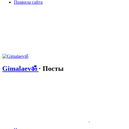
Правила сайта
Gimalaevॐ
· Посты