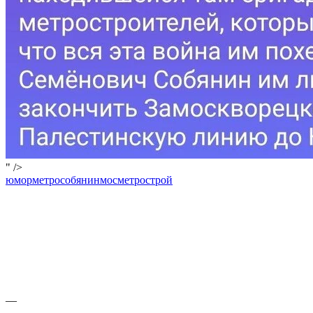
" />
юмор
метро
собянин
мосметрострой
—