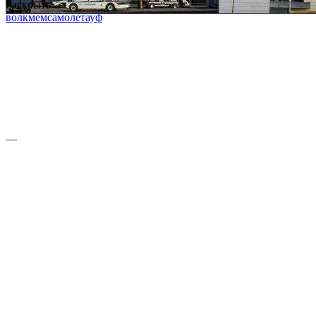
Раскрыть
волк
мем
самолет
ауф
—