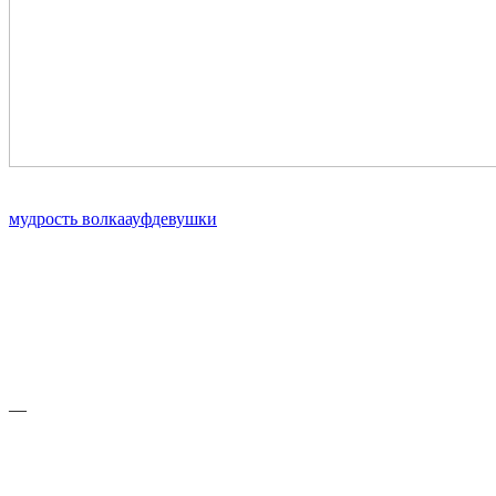
мудрость волка
ауф
девушки
—