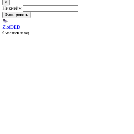
×
Никнейм
Фильтровать
ZloiDED
9 месяцев назад